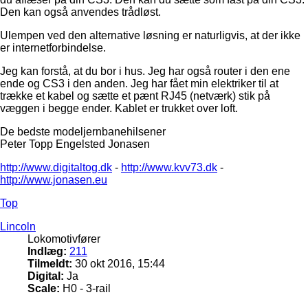
Den kan også anvendes trådløst.
Ulempen ved den alternative løsning er naturligvis, at der ikke
er internetforbindelse.
Jeg kan forstå, at du bor i hus. Jeg har også router i den ene
ende og CS3 i den anden. Jeg har fået min elektriker til at
trække et kabel og sætte et pænt RJ45 (netværk) stik på
væggen i begge ender. Kablet er trukket over loft.
De bedste modeljernbanehilsener
Peter Topp Engelsted Jonasen
http://www.digitaltog.dk
-
http://www.kvv73.dk
-
http://www.jonasen.eu
Top
Lincoln
Lokomotivfører
Indlæg:
211
Tilmeldt:
30 okt 2016, 15:44
Digital:
Ja
Scale:
H0 - 3-rail