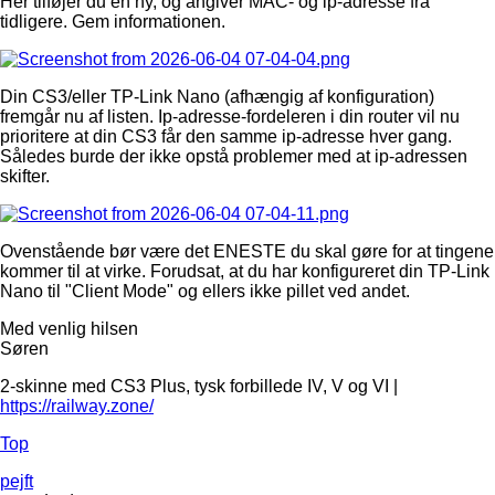
Her tilføjer du en ny, og angiver MAC- og ip-adresse fra
tidligere. Gem informationen.
Din CS3/eller TP-Link Nano (afhængig af konfiguration)
fremgår nu af listen. Ip-adresse-fordeleren i din router vil nu
prioritere at din CS3 får den samme ip-adresse hver gang.
Således burde der ikke opstå problemer med at ip-adressen
skifter.
Ovenstående bør være det ENESTE du skal gøre for at tingene
kommer til at virke. Forudsat, at du har konfigureret din TP-Link
Nano til "Client Mode" og ellers ikke pillet ved andet.
Med venlig hilsen
Søren
2-skinne med CS3 Plus, tysk forbillede IV, V og VI |
https://railway.zone/
Top
pejft