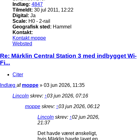
Indlæg:
4847
Tilmeldt:
30 jul 2011, 12:22
Digital:
Ja
Scale:
H0 - 2-rail
Geografisk sted:
Hammel
Kontakt:
Kontakt moppe
Websted
Re: Märklin Central Station 3 med indbygget Wi-
Fi...
Citer
Indlæg
af
moppe
»
03 jun 2026, 11:35
Lincoln
skrev:
↑
03 jun 2026, 07:16
moppe
skrev:
↑
03 jun 2026, 06:12
Lincoln
skrev:
↑
02 jun 2026,
21:37
Det havde været ønskeligt,
hvis Märklin havde lavet en