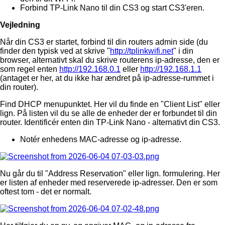
Forbind TP-Link Nano til din CS3 og start CS3'eren.
Vejledning
Når din CS3 er startet, forbind til din routers admin side (du
finder den typisk ved at skrive "
http://tplinkwifi.net
" i din
browser, alternativt skal du skrive routerens ip-adresse, den er
som regel enten
http://192.168.0.1
eller
http://192.168.1.1
(antaget er her, at du ikke har ændret på ip-adresse-rummet i
din router).
Find DHCP menupunktet. Her vil du finde en "Client List" eller
lign. På listen vil du se alle de enheder der er forbundet til din
router. Identificér enten din TP-Link Nano - alternativt din CS3.
Notér enhedens MAC-adresse og ip-adresse.
Nu går du til "Address Reservation" eller lign. formulering. Her
er listen af enheder med reserverede ip-adresser. Den er som
oftest tom - det er normalt.