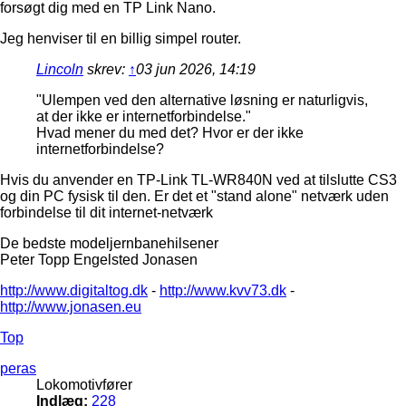
forsøgt dig med en TP Link Nano.
Jeg henviser til en billig simpel router.
Lincoln
skrev:
↑
03 jun 2026, 14:19
"Ulempen ved den alternative løsning er naturligvis,
at der ikke er internetforbindelse."
Hvad mener du med det? Hvor er der ikke
internetforbindelse?
Hvis du anvender en TP-Link TL-WR840N ved at tilslutte CS3
og din PC fysisk til den. Er det et "stand alone" netværk uden
forbindelse til dit internet-netværk
De bedste modeljernbanehilsener
Peter Topp Engelsted Jonasen
http://www.digitaltog.dk
-
http://www.kvv73.dk
-
http://www.jonasen.eu
Top
peras
Lokomotivfører
Indlæg:
228