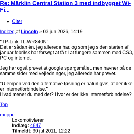
Re: Märklin Central Station 3 med indbygget Wi-
Fi...
Citer
Indlæg
af
Lincoln
»
03 jun 2026, 14:19
"TP-Link TL-WR840N"
Det er sådan én, jeg allerede har, og som jeg siden starten af
januar febrilsk har forsøgt at få til at fungere sammen med CS3,
PC og internet.
Jeg har også prøvet at google spørgsmålet, men havner på de
samme sider med vejledninger, jeg allerede har prøvet.
"Ulempen ved den alternative løsning er naturligvis, at der ikke
er internetforbindelse."
Hvad mener du med det? Hvor er der ikke internetforbindelse?
Top
moppe
Lokomotivfører
Indlæg:
4847
Tilmeldt:
30 jul 2011, 12:22