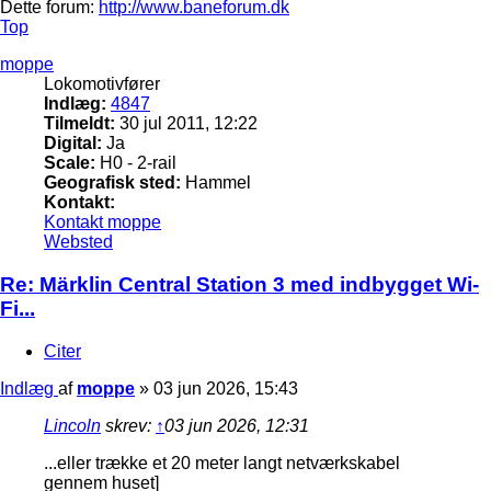
Dette forum:
http://www.baneforum.dk
Top
moppe
Lokomotivfører
Indlæg:
4847
Tilmeldt:
30 jul 2011, 12:22
Digital:
Ja
Scale:
H0 - 2-rail
Geografisk sted:
Hammel
Kontakt:
Kontakt moppe
Websted
Re: Märklin Central Station 3 med indbygget Wi-
Fi...
Citer
Indlæg
af
moppe
»
03 jun 2026, 15:43
Lincoln
skrev:
↑
03 jun 2026, 12:31
...eller trække et 20 meter langt netværkskabel
gennem huset]