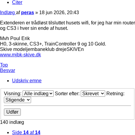
Citer
Indlæg
af
peras
»
18 jun 2026, 20:43
Extenderen er trådløst tilsluttet husets wifi, for jeg har min router
og CS3 i hver sin ende af huset.
Mvh Poul Erik
H0, 3-skinne, CS3+, TrainController 9 og 10 Gold.
Skive modeljernbaneklub drejeSKIVEn
www.mjbk-skive.dk
Top
Besvar
Udskriv emne
Visning:
Sorter efter:
Retning:
140 indlæg
Side
14
af
14