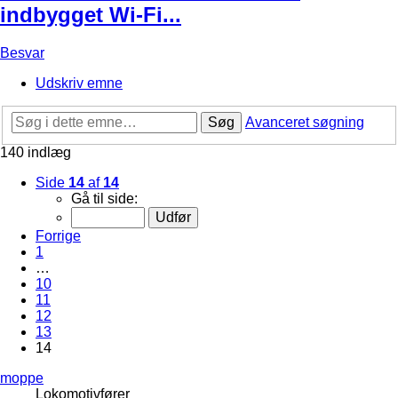
indbygget Wi-Fi...
Besvar
Udskriv emne
Søg
Avanceret søgning
140 indlæg
Side
14
af
14
Gå til side:
Forrige
1
…
10
11
12
13
14
moppe
Lokomotivfører