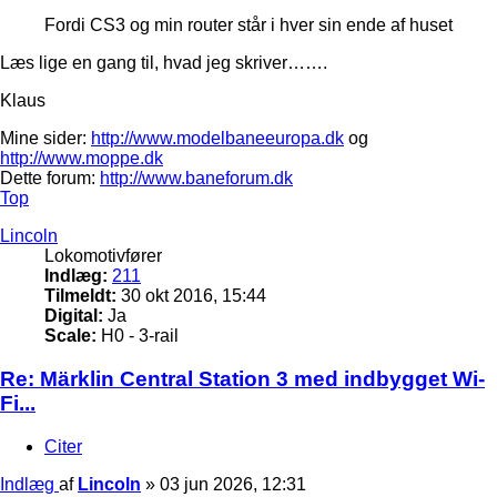
Fordi CS3 og min router står i hver sin ende af huset
Læs lige en gang til, hvad jeg skriver…….
Klaus
Mine sider:
http://www.modelbaneeuropa.dk
og
http://www.moppe.dk
Dette forum:
http://www.baneforum.dk
Top
Lincoln
Lokomotivfører
Indlæg:
211
Tilmeldt:
30 okt 2016, 15:44
Digital:
Ja
Scale:
H0 - 3-rail
Re: Märklin Central Station 3 med indbygget Wi-
Fi...
Citer
Indlæg
af
Lincoln
»
03 jun 2026, 12:31