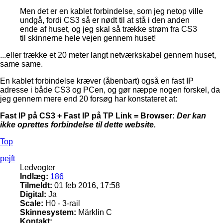
Men det er en kablet forbindelse, som jeg netop ville
undgå, fordi CS3 så er nødt til at stå i den anden
ende af huset, og jeg skal så trække strøm fra CS3
til skinnerne hele vejen gennem huset!
...eller trække et 20 meter langt netværkskabel gennem huset,
same same.
En kablet forbindelse kræver (åbenbart) også en fast IP
adresse i både CS3 og PCen, og gør næppe nogen forskel, da
jeg gennem mere end 20 forsøg har konstateret at:
Fast IP på CS3 + Fast IP på TP Link = Browser:
Der kan
ikke oprettes forbindelse til dette website.
Top
pejft
Ledvogter
Indlæg:
186
Tilmeldt:
01 feb 2016, 17:58
Digital:
Ja
Scale:
H0 - 3-rail
Skinnesystem:
Märklin C
Kontakt: