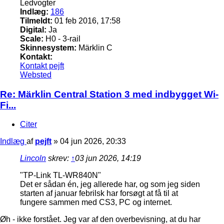
Ledvogter
Indlæg:
186
Tilmeldt:
01 feb 2016, 17:58
Digital:
Ja
Scale:
H0 - 3-rail
Skinnesystem:
Märklin C
Kontakt:
Kontakt pejft
Websted
Re: Märklin Central Station 3 med indbygget Wi-
Fi...
Citer
Indlæg
af
pejft
»
04 jun 2026, 20:33
Lincoln
skrev:
↑
03 jun 2026, 14:19
"TP-Link TL-WR840N"
Det er sådan én, jeg allerede har, og som jeg siden
starten af januar febrilsk har forsøgt at få til at
fungere sammen med CS3, PC og internet.
Øh - ikke forstået. Jeg var af den overbevisning, at du har