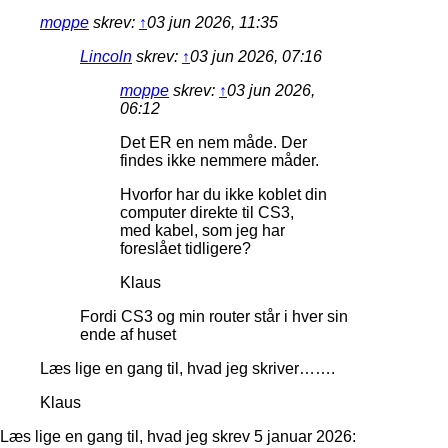
moppe
skrev:
↑
03 jun 2026, 11:35
Lincoln
skrev:
↑
03 jun 2026, 07:16
moppe
skrev:
↑
03 jun 2026,
06:12
Det ER en nem måde. Der
findes ikke nemmere måder.
Hvorfor har du ikke koblet din
computer direkte til CS3,
med kabel, som jeg har
foreslået tidligere?
Klaus
Fordi CS3 og min router står i hver sin
ende af huset
Læs lige en gang til, hvad jeg skriver…….
Klaus
Læs lige en gang til, hvad jeg skrev 5 januar 2026: