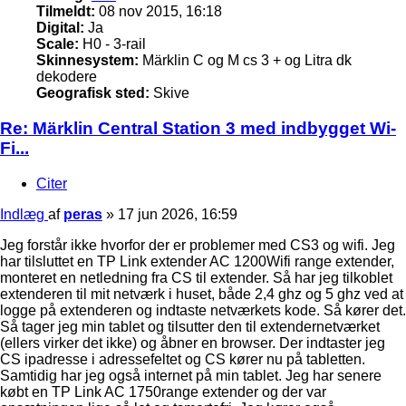
Tilmeldt:
08 nov 2015, 16:18
Digital:
Ja
Scale:
H0 - 3-rail
Skinnesystem:
Märklin C og M cs 3 + og Litra dk
dekodere
Geografisk sted:
Skive
Re: Märklin Central Station 3 med indbygget Wi-
Fi...
Citer
Indlæg
af
peras
»
17 jun 2026, 16:59
Jeg forstår ikke hvorfor der er problemer med CS3 og wifi. Jeg
har tilsluttet en TP Link extender AC 1200Wifi range extender,
monteret en netledning fra CS til extender. Så har jeg tilkoblet
extenderen til mit netværk i huset, både 2,4 ghz og 5 ghz ved at
logge på extenderen og indtaste netværkets kode. Så kører det.
Så tager jeg min tablet og tilsutter den til extendernetværket
(ellers virker det ikke) og åbner en browser. Der indtaster jeg
CS ipadresse i adressefeltet og CS kører nu på tabletten.
Samtidig har jeg også internet på min tablet. Jeg har senere
købt en TP Link AC 1750range extender og der var