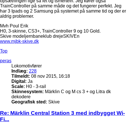
opsætningen lige så let og tsmertefri. Jeg kører også
TrainController på samme måde og det fungerer perfekt. Jeg
har 3 Ipads og 2 Samsung på systemet på samme tid og der er
aldrig problemer.
Mvh Poul Erik
H0, 3-skinne, CS3+, TrainController 9 og 10 Gold.
Skive modeljernbaneklub drejeSKIVEn
www.mjbk-skive.dk
Top
peras
Lokomotivfører
Indlæg:
228
Tilmeldt:
08 nov 2015, 16:18
Digital:
Ja
Scale:
H0 - 3-rail
Skinnesystem:
Märklin C og M cs 3 + og Litra dk
dekodere
Geografisk sted:
Skive
Re: Märklin Central Station 3 med indbygget Wi-
Fi...