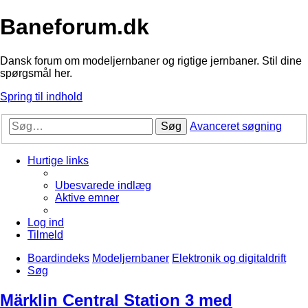
Baneforum.dk
Dansk forum om modeljernbaner og rigtige jernbaner. Stil dine
spørgsmål her.
Spring til indhold
Søg
Avanceret søgning
Hurtige links
Ubesvarede indlæg
Aktive emner
Log ind
Tilmeld
Boardindeks
Modeljernbaner
Elektronik og digitaldrift
Søg
Märklin Central Station 3 med