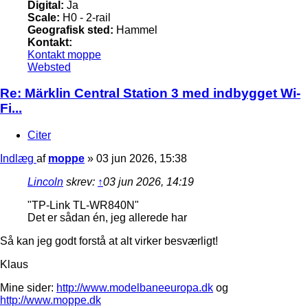
Digital:
Ja
Scale:
H0 - 2-rail
Geografisk sted:
Hammel
Kontakt:
Kontakt moppe
Websted
Re: Märklin Central Station 3 med indbygget Wi-
Fi...
Citer
Indlæg
af
moppe
»
03 jun 2026, 15:38
Lincoln
skrev:
↑
03 jun 2026, 14:19
"TP-Link TL-WR840N"
Det er sådan én, jeg allerede har
Så kan jeg godt forstå at alt virker besværligt!
Klaus
Mine sider:
http://www.modelbaneeuropa.dk
og
http://www.moppe.dk