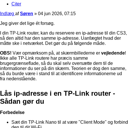
Citer
Indlæg
af
Søren
»
04 jun 2026, 07:15
Jeg giver det lige ét forsøg.
I din TP-Link router, kan du reservere en ip-adresse til din CS3,
så den altid har den samme ip-adresse. Uanfægtet hvad der
måtte ske i netværket. Det gør du på følgende måde.
OBS!
Vær opmærksom på, at skærmbillederne er
vejledende
!
Ikke alle TP-Link routere har præcis samme
brugergrænseflade, så du skal selv oversætte dem til de
informationer du ser på din skærm. Teorien er dog den samme,
så du burde være i stand til at identificere informationerne ud
fra nedenstående.
Lås ip-adresse i en TP-Link router -
Sådan gør du
Forbedelse
Sæt din TP-Link Nano til at være "Client Mode" og forbind
den til dit Wi-Fi.