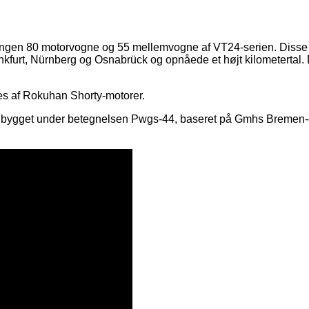
en 80 motorvogne og 55 mellemvogne af VT24-serien. Disse mo
nkfurt, Nürnberg og Osnabrück og opnåede et højt kilometertal. De 
es af Rokuhan Shorty-motorer.
til bygget under betegnelsen Pwgs-44, baseret på Gmhs Bremen-