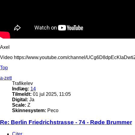
Axel
Video https://www.youtube.com/channel/UCg6D8dpEcKIaDw
Top
a-zett
Trafikelev
Indlæg:
14
Tilmeldt:
01 jul 2025, 11:05
Digital:
Ja
Scale:
Z
Skinnesystem:
Peco
Re: Berlin Friedrichstrasse - 74 - Røde Brummer
Citer