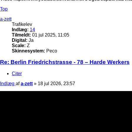
Top
a-zett
Trafikelev
Indlæg:
14
Tilmeldt:
01 jul 2025, 11:05
Digital:
Ja
Scale:
Z
Skinnesystem:
Peco
Re: Berlin Friedrichstrasse - 78 – Harde Werkers
Citer
Indlæg
af
a-zett
»
18 jul 2026, 23:57