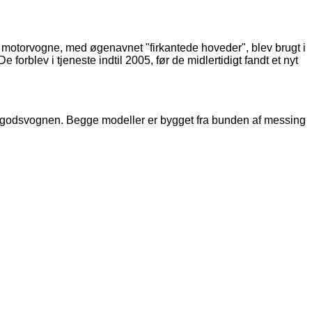
torvogne, med øgenavnet "firkantede hoveder", blev brugt i
forblev i tjeneste indtil 2005, før de midlertidigt fandt et nyt
godsvognen. Begge modeller er bygget fra bunden af ​​messing