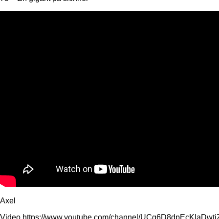
Axel
Video https://www.youtube.com/channel/UCg6D8dpEcKIaDw