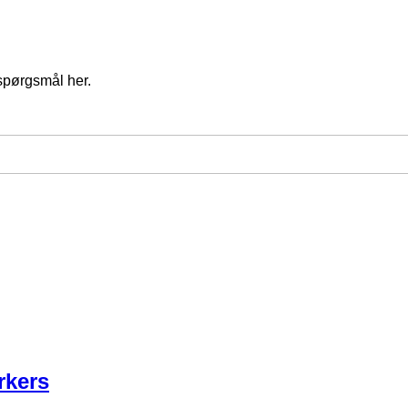
spørgsmål her.
rkers