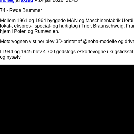
Indlæg
af
a-zett
»
24 jan 2026, 22:45
74 - Røde Brummer
Mellem 1961 og 1964 byggede MAN og Maschinenfabrik Uerding
lokal-, ekspres-, special- og hurtigtog i Trier, Braunschweig, Fra
hjem i Polen og Rumænien.
Motorvognen vist her blev 3D-printet af @noba-modelle og driv
I 1944 og 1945 blev 4.700 godstogs-eskortevogne i krigstidss
og nysølv.