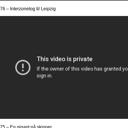
76 – Interzonetog til Leipzig
75 – En gigant på skinner