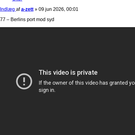
Indlæg
af
a-zett
»
09 jun 2026, 00:01
77 – Berlins port mod syd