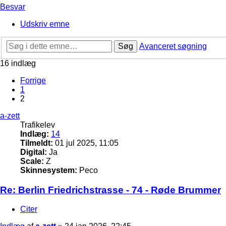
Besvar
Udskriv emne
Søg
Avanceret søgning
16 indlæg
Forrige
1
2
a-zett
Trafikelev
Indlæg:
14
Tilmeldt:
01 jul 2025, 11:05
Digital:
Ja
Scale:
Z
Skinnesystem:
Peco
Re: Berlin Friedrichstrasse - 74 - Røde Brummer
Citer