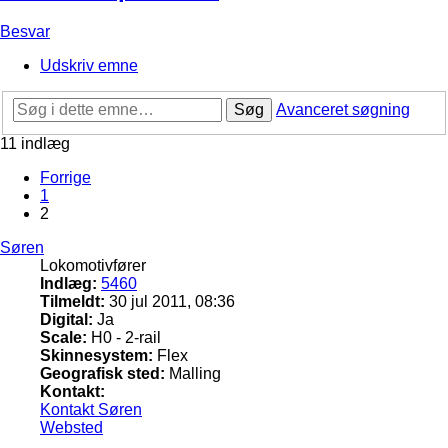
Besvar
Udskriv emne
Søg
Avanceret søgning
11 indlæg
Forrige
1
2
Søren
Lokomotivfører
Indlæg:
5460
Tilmeldt:
30 jul 2011, 08:36
Digital:
Ja
Scale:
H0 - 2-rail
Skinnesystem:
Flex
Geografisk sted:
Malling
Kontakt:
Kontakt Søren
Websted