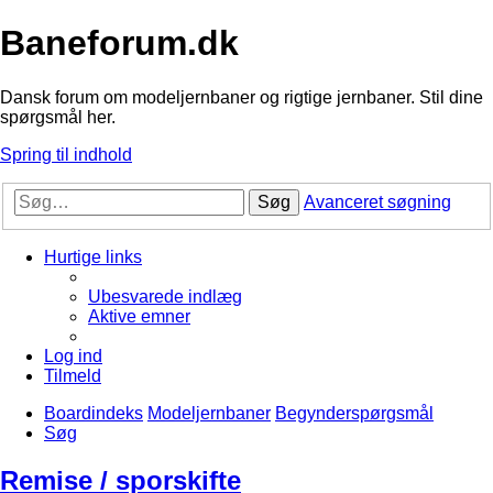
Baneforum.dk
Dansk forum om modeljernbaner og rigtige jernbaner. Stil dine
spørgsmål her.
Spring til indhold
Søg
Avanceret søgning
Hurtige links
Ubesvarede indlæg
Aktive emner
Log ind
Tilmeld
Boardindeks
Modeljernbaner
Begynderspørgsmål
Søg
Remise / sporskifte