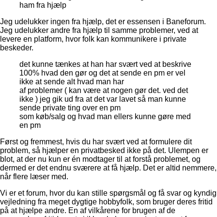
ham fra hjælp
Jeg udelukker ingen fra hjælp, det er essensen i Baneforum.
Jeg udelukker andre fra hjælp til samme problemer, ved at
levere en platform, hvor folk kan kommunikere i private
beskeder.
det kunne tænkes at han har svært ved at beskrive
100% hvad den gør og det at sende en pm er vel
ikke at sende alt hvad man har
af problemer ( kan være at nogen gør det. ved det
ikke ) jeg gik ud fra at det var lavet så man kunne
sende private ting over en pm
som køb/salg og hvad man ellers kunne gøre med
en pm
Først og fremmest, hvis du har svært ved at formulere dit
problem, så hjælper en privatbesked ikke på det. Ulempen er
blot, at der nu kun er én modtager til at forstå problemet, og
dermed er det endnu sværere at få hjælp. Det er altid nemmere,
når flere læser med.
Vi er et forum, hvor du kan stille spørgsmål og få svar og kyndig
vejledning fra meget dygtige hobbyfolk, som bruger deres fritid
på at hjælpe andre. En af vilkårene for brugen af de