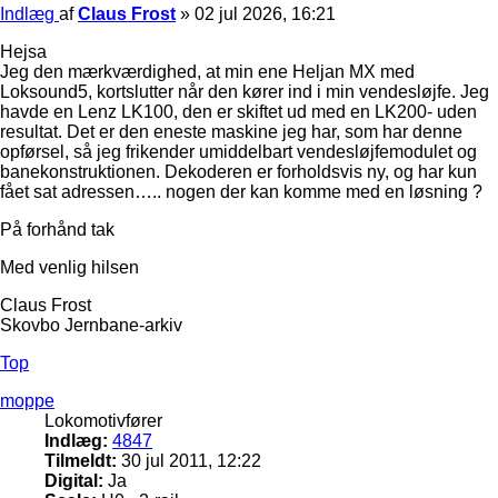
Indlæg
af
Claus Frost
»
02 jul 2026, 16:21
Hejsa
Jeg den mærkværdighed, at min ene Heljan MX med
Loksound5, kortslutter når den kører ind i min vendesløjfe. Jeg
havde en Lenz LK100, den er skiftet ud med en LK200- uden
resultat. Det er den eneste maskine jeg har, som har denne
opførsel, så jeg frikender umiddelbart vendesløjfemodulet og
banekonstruktionen. Dekoderen er forholdsvis ny, og har kun
fået sat adressen….. nogen der kan komme med en løsning ?
På forhånd tak
Med venlig hilsen
Claus Frost
Skovbo Jernbane-arkiv
Top
moppe
Lokomotivfører
Indlæg:
4847
Tilmeldt:
30 jul 2011, 12:22
Digital:
Ja