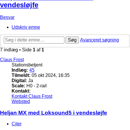
vendesløjfe
Besvar
Udskriv emne
Søg
Avanceret søgning
7 indlæg • Side
1
af
1
Claus Frost
Stationsbetjent
Indlæg:
45
Tilmeldt:
05 okt 2024, 16:35
Digital:
Ja
Scale:
H0 - 2-rail
Kontakt:
Kontakt Claus Frost
Websted
Heljan MX med Loksound5 i vendesløjfe
Citer