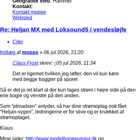
Geografisk sted:
Hammel
Kontakt:
Kontakt moppe
Websted
Re: Heljan MX med Loksound5 i vendesløjfe
Citer
Indlæg
af
moppe
»
06 jul 2026, 21:20
Claus Frost
skrev:
↑
05 jul 2026, 11:34
Det er ligemet hvilken jeg løfter, den vil kun køre
med begge boggier på sporet
Så er det jo ret klart at der kun tages strøm i højre side på den
ene bogie og venstre på den anden.
Som “ptmadsen” antyder, så har dine strømoptag nok fået
“Heljan-sygen”, ledningerne er for stive og er knækket af
strømoptaget.
Klaus
Mine sider:
http://www.modelbaneeuropa.dk
og