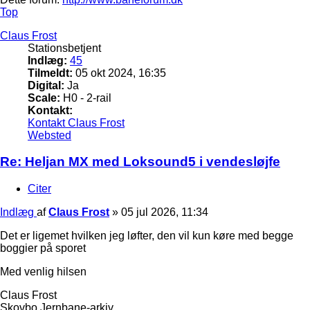
Top
Claus Frost
Stationsbetjent
Indlæg:
45
Tilmeldt:
05 okt 2024, 16:35
Digital:
Ja
Scale:
H0 - 2-rail
Kontakt:
Kontakt Claus Frost
Websted
Re: Heljan MX med Loksound5 i vendesløjfe
Citer
Indlæg
af
Claus Frost
»
05 jul 2026, 11:34
Det er ligemet hvilken jeg løfter, den vil kun køre med begge
boggier på sporet
Med venlig hilsen
Claus Frost
Skovbo Jernbane-arkiv