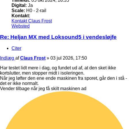
Tilmeldt:
05 okt 2024, 16:35
Digital:
Ja
Scale:
H0 - 2-rail
Kontakt:
Kontakt Claus Frost
Websted
Re: Heljan MX med Loksound5 i vendesløjfe
Citer
Indlæg
af
Claus Frost
»
03 jul 2026, 17:50
Har testet lidt mere i dag, og fundet ud af, at den sket ikke
kortslutter, men stopper midt i isoleringen.
Når jeg løfter den ene ende maskinen fra sporet, går den i stå -
det er ikke normalt.
Vender tilbage når jeg få skilt maskinen ad