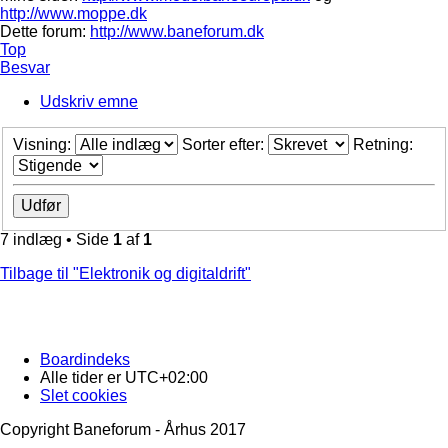
http://www.moppe.dk
Dette forum:
http://www.baneforum.dk
Top
Besvar
Udskriv emne
Visning:
Sorter efter:
Retning:
7 indlæg • Side
1
af
1
Tilbage til "Elektronik og digitaldrift"
Boardindeks
Alle tider er
UTC+02:00
Slet cookies
Copyright Baneforum - Århus 2017