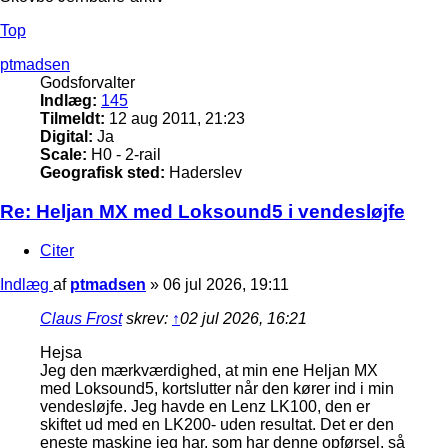
Top
ptmadsen
Godsforvalter
Indlæg:
145
Tilmeldt:
12 aug 2011, 21:23
Digital:
Ja
Scale:
H0 - 2-rail
Geografisk sted:
Haderslev
Re: Heljan MX med Loksound5 i vendesløjfe
Citer
Indlæg
af
ptmadsen
»
06 jul 2026, 19:11
Claus Frost
skrev:
↑
02 jul 2026, 16:21
Hejsa
Jeg den mærkværdighed, at min ene Heljan MX
med Loksound5, kortslutter når den kører ind i min
vendesløjfe. Jeg havde en Lenz LK100, den er
skiftet ud med en LK200- uden resultat. Det er den
eneste maskine jeg har, som har denne opførsel, så