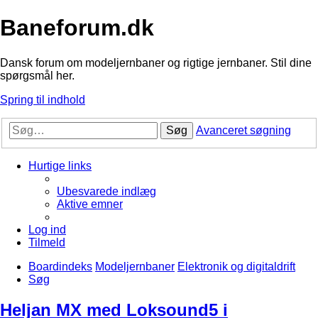
Baneforum.dk
Dansk forum om modeljernbaner og rigtige jernbaner. Stil dine
spørgsmål her.
Spring til indhold
Søg
Avanceret søgning
Hurtige links
Ubesvarede indlæg
Aktive emner
Log ind
Tilmeld
Boardindeks
Modeljernbaner
Elektronik og digitaldrift
Søg
Heljan MX med Loksound5 i