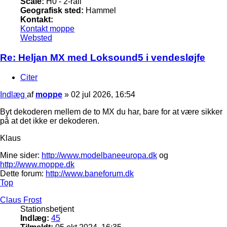
Scale:
H0 - 2-rail
Geografisk sted:
Hammel
Kontakt:
Kontakt moppe
Websted
Re: Heljan MX med Loksound5 i vendesløjfe
Citer
Indlæg
af
moppe
»
02 jul 2026, 16:54
Byt dekoderen mellem de to MX du har, bare for at være sikker
på at det ikke er dekoderen.
Klaus
Mine sider:
http://www.modelbaneeuropa.dk
og
http://www.moppe.dk
Dette forum:
http://www.baneforum.dk
Top
Claus Frost
Stationsbetjent
Indlæg:
45