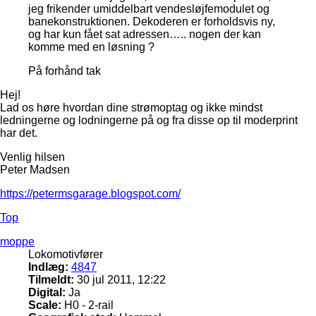
jeg frikender umiddelbart vendesløjfemodulet og
banekonstruktionen. Dekoderen er forholdsvis ny,
og har kun fået sat adressen….. nogen der kan
komme med en løsning ?
På forhånd tak
Hej!
Lad os høre hvordan dine strømoptag og ikke mindst
ledningerne og lodningerne på og fra disse op til moderprint
har det.
Venlig hilsen
Peter Madsen
https://petermsgarage.blogspot.com/
Top
moppe
Lokomotivfører
Indlæg:
4847
Tilmeldt:
30 jul 2011, 12:22
Digital:
Ja
Scale:
H0 - 2-rail