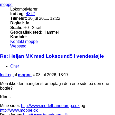
moppe
Lokomotivfører
Indlæg:
4847
Tilmeldt:
30 jul 2011, 12:22
Digital:
Ja
Scale:
H0 - 2-rail
Geografisk sted:
Hammel
Kontakt:
Kontakt moppe
Websted
Re: Heljan MX med Loksound5 i vendesløjfe
Citer
Indlæg
af
moppe
»
03 jul 2026, 18:17
Mon ikke der mangler strømoptag i den ene side på den ene
bogie?
Klaus
Mine sider:
http://www.modelbaneeuropa.dk
og
http://www.moppe.dk
Dette forum:
http://www.baneforum.dk