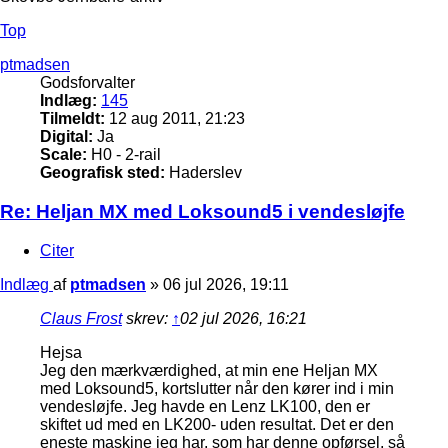
Top
ptmadsen
Godsforvalter
Indlæg:
145
Tilmeldt:
12 aug 2011, 21:23
Digital:
Ja
Scale:
H0 - 2-rail
Geografisk sted:
Haderslev
Re: Heljan MX med Loksound5 i vendesløjfe
Citer
Indlæg
af
ptmadsen
»
06 jul 2026, 19:11
Claus Frost
skrev:
↑
02 jul 2026, 16:21
Hejsa
Jeg den mærkværdighed, at min ene Heljan MX
med Loksound5, kortslutter når den kører ind i min
vendesløjfe. Jeg havde en Lenz LK100, den er
skiftet ud med en LK200- uden resultat. Det er den
eneste maskine jeg har, som har denne opførsel, så