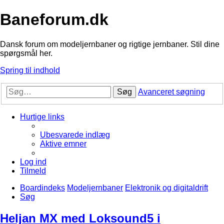
Baneforum.dk
Dansk forum om modeljernbaner og rigtige jernbaner. Stil dine
spørgsmål her.
Spring til indhold
Søg
Avanceret søgning
Hurtige links
Ubesvarede indlæg
Aktive emner
Log ind
Tilmeld
Boardindeks
Modeljernbaner
Elektronik og digitaldrift
Søg
Heljan MX med Loksound5 i