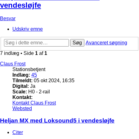
vendesløjfe
Besvar
Udskriv emne
Søg
Avanceret søgning
7 indlæg • Side
1
af
1
Claus Frost
Stationsbetjent
Indlæg:
45
Tilmeldt:
05 okt 2024, 16:35
Digital:
Ja
Scale:
H0 - 2-rail
Kontakt:
Kontakt Claus Frost
Websted
Heljan MX med Loksound5 i vendesløjfe
Citer