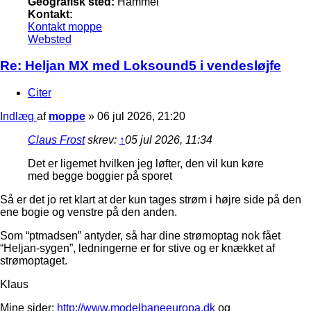
Geografisk sted:
Hammel
Kontakt:
Kontakt moppe
Websted
Re: Heljan MX med Loksound5 i vendesløjfe
Citer
Indlæg
af
moppe
»
06 jul 2026, 21:20
Claus Frost
skrev:
↑
05 jul 2026, 11:34
Det er ligemet hvilken jeg løfter, den vil kun køre
med begge boggier på sporet
Så er det jo ret klart at der kun tages strøm i højre side på den
ene bogie og venstre på den anden.
Som “ptmadsen” antyder, så har dine strømoptag nok fået
“Heljan-sygen”, ledningerne er for stive og er knækket af
strømoptaget.
Klaus
Mine sider:
http://www.modelbaneeuropa.dk
og