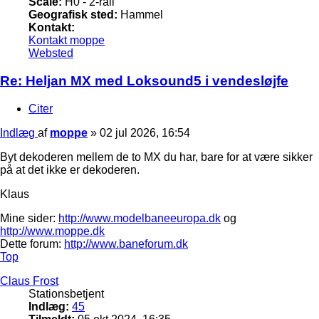
Scale:
H0 - 2-rail
Geografisk sted:
Hammel
Kontakt:
Kontakt moppe
Websted
Re: Heljan MX med Loksound5 i vendesløjfe
Citer
Indlæg
af
moppe
»
02 jul 2026, 16:54
Byt dekoderen mellem de to MX du har, bare for at være sikker
på at det ikke er dekoderen.
Klaus
Mine sider:
http://www.modelbaneeuropa.dk
og
http://www.moppe.dk
Dette forum:
http://www.baneforum.dk
Top
Claus Frost
Stationsbetjent
Indlæg:
45