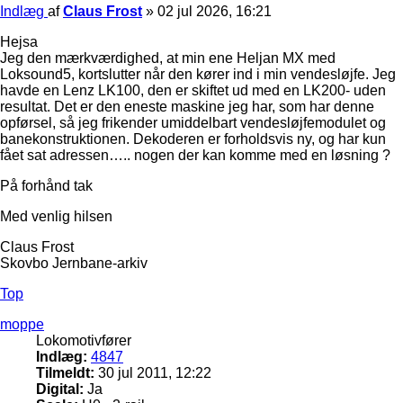
Indlæg
af
Claus Frost
»
02 jul 2026, 16:21
Hejsa
Jeg den mærkværdighed, at min ene Heljan MX med
Loksound5, kortslutter når den kører ind i min vendesløjfe. Jeg
havde en Lenz LK100, den er skiftet ud med en LK200- uden
resultat. Det er den eneste maskine jeg har, som har denne
opførsel, så jeg frikender umiddelbart vendesløjfemodulet og
banekonstruktionen. Dekoderen er forholdsvis ny, og har kun
fået sat adressen….. nogen der kan komme med en løsning ?
På forhånd tak
Med venlig hilsen
Claus Frost
Skovbo Jernbane-arkiv
Top
moppe
Lokomotivfører
Indlæg:
4847
Tilmeldt:
30 jul 2011, 12:22
Digital:
Ja