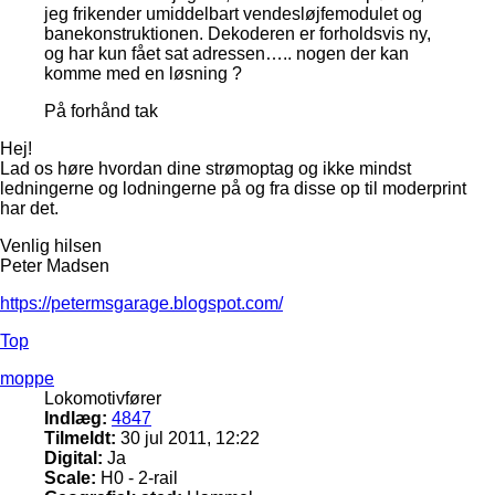
jeg frikender umiddelbart vendesløjfemodulet og
banekonstruktionen. Dekoderen er forholdsvis ny,
og har kun fået sat adressen….. nogen der kan
komme med en løsning ?
På forhånd tak
Hej!
Lad os høre hvordan dine strømoptag og ikke mindst
ledningerne og lodningerne på og fra disse op til moderprint
har det.
Venlig hilsen
Peter Madsen
https://petermsgarage.blogspot.com/
Top
moppe
Lokomotivfører
Indlæg:
4847
Tilmeldt:
30 jul 2011, 12:22
Digital:
Ja
Scale:
H0 - 2-rail