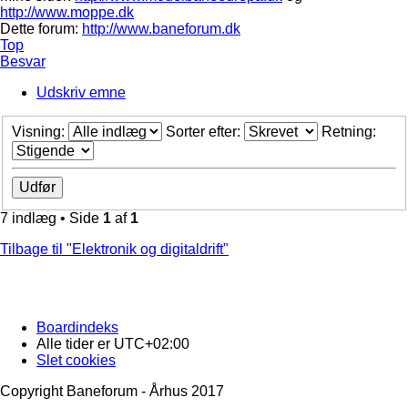
http://www.moppe.dk
Dette forum:
http://www.baneforum.dk
Top
Besvar
Udskriv emne
Visning:
Sorter efter:
Retning:
7 indlæg • Side
1
af
1
Tilbage til "Elektronik og digitaldrift"
Boardindeks
Alle tider er
UTC+02:00
Slet cookies
Copyright Baneforum - Århus 2017