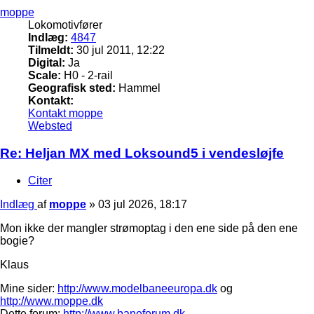
moppe
Lokomotivfører
Indlæg:
4847
Tilmeldt:
30 jul 2011, 12:22
Digital:
Ja
Scale:
H0 - 2-rail
Geografisk sted:
Hammel
Kontakt:
Kontakt moppe
Websted
Re: Heljan MX med Loksound5 i vendesløjfe
Citer
Indlæg
af
moppe
»
03 jul 2026, 18:17
Mon ikke der mangler strømoptag i den ene side på den ene
bogie?
Klaus
Mine sider:
http://www.modelbaneeuropa.dk
og
http://www.moppe.dk
Dette forum:
http://www.baneforum.dk