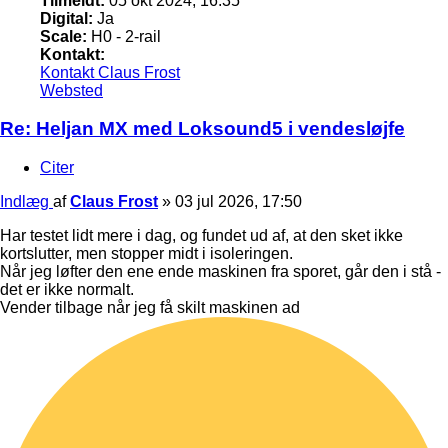
Tilmeldt:
05 okt 2024, 16:35
Digital:
Ja
Scale:
H0 - 2-rail
Kontakt:
Kontakt Claus Frost
Websted
Re: Heljan MX med Loksound5 i vendesløjfe
Citer
Indlæg
af
Claus Frost
»
03 jul 2026, 17:50
Har testet lidt mere i dag, og fundet ud af, at den sket ikke
kortslutter, men stopper midt i isoleringen.
Når jeg løfter den ene ende maskinen fra sporet, går den i stå -
det er ikke normalt.
Vender tilbage når jeg få skilt maskinen ad