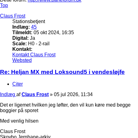
Top
Claus Frost
Stationsbetjent
Indlæg:
45
Tilmeldt:
05 okt 2024, 16:35
Digital:
Ja
Scale:
H0 - 2-rail
Kontakt:
Kontakt Claus Frost
Websted
Re: Heljan MX med Loksound5 i vendesløjfe
Citer
Indlæg
af
Claus Frost
»
05 jul 2026, 11:34
Det er ligemet hvilken jeg løfter, den vil kun køre med begge
boggier på sporet
Med venlig hilsen
Claus Frost
Skovbo Jernbane-arkiv