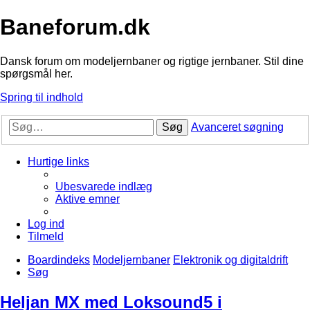
Baneforum.dk
Dansk forum om modeljernbaner og rigtige jernbaner. Stil dine
spørgsmål her.
Spring til indhold
Søg
Avanceret søgning
Hurtige links
Ubesvarede indlæg
Aktive emner
Log ind
Tilmeld
Boardindeks
Modeljernbaner
Elektronik og digitaldrift
Søg
Heljan MX med Loksound5 i