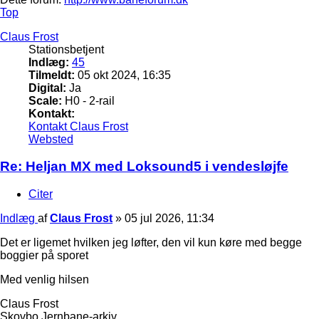
Top
Claus Frost
Stationsbetjent
Indlæg:
45
Tilmeldt:
05 okt 2024, 16:35
Digital:
Ja
Scale:
H0 - 2-rail
Kontakt:
Kontakt Claus Frost
Websted
Re: Heljan MX med Loksound5 i vendesløjfe
Citer
Indlæg
af
Claus Frost
»
05 jul 2026, 11:34
Det er ligemet hvilken jeg løfter, den vil kun køre med begge
boggier på sporet
Med venlig hilsen
Claus Frost
Skovbo Jernbane-arkiv