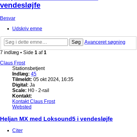
vendesløjfe
Besvar
Udskriv emne
Søg
Avanceret søgning
7 indlæg • Side
1
af
1
Claus Frost
Stationsbetjent
Indlæg:
45
Tilmeldt:
05 okt 2024, 16:35
Digital:
Ja
Scale:
H0 - 2-rail
Kontakt:
Kontakt Claus Frost
Websted
Heljan MX med Loksound5 i vendesløjfe
Citer