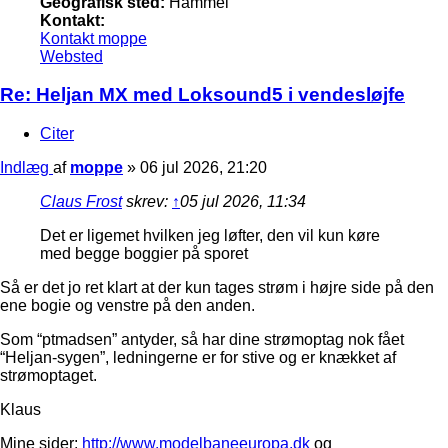
Geografisk sted:
Hammel
Kontakt:
Kontakt moppe
Websted
Re: Heljan MX med Loksound5 i vendesløjfe
Citer
Indlæg
af
moppe
»
06 jul 2026, 21:20
Claus Frost
skrev:
↑
05 jul 2026, 11:34
Det er ligemet hvilken jeg løfter, den vil kun køre
med begge boggier på sporet
Så er det jo ret klart at der kun tages strøm i højre side på den
ene bogie og venstre på den anden.
Som “ptmadsen” antyder, så har dine strømoptag nok fået
“Heljan-sygen”, ledningerne er for stive og er knækket af
strømoptaget.
Klaus
Mine sider:
http://www.modelbaneeuropa.dk
og