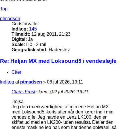
Top
ptmadsen
Godsforvalter
Indlæg:
145
Tilmeldt:
12 aug 2011, 21:23
Digital:
Ja
Scale:
H0 - 2-rail
Geografisk sted:
Haderslev
Re: Heljan MX med Loksound5 i vendesløjfe
Citer
Indlæg
af
ptmadsen
»
06 jul 2026, 19:11
Claus Frost
skrev:
↑
02 jul 2026, 16:21
Hejsa
Jeg den mærkværdighed, at min ene Heljan MX
med Loksound5, kortslutter når den kører ind i min
vendesløjfe. Jeg havde en Lenz LK100, den er
skiftet ud med en LK200- uden resultat. Det er den
eneste maskine jeg har, som har denne opførsel, så