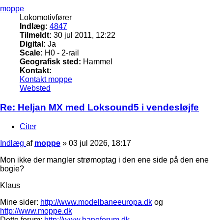
moppe
Lokomotivfører
Indlæg:
4847
Tilmeldt:
30 jul 2011, 12:22
Digital:
Ja
Scale:
H0 - 2-rail
Geografisk sted:
Hammel
Kontakt:
Kontakt moppe
Websted
Re: Heljan MX med Loksound5 i vendesløjfe
Citer
Indlæg
af
moppe
»
03 jul 2026, 18:17
Mon ikke der mangler strømoptag i den ene side på den ene
bogie?
Klaus
Mine sider:
http://www.modelbaneeuropa.dk
og
http://www.moppe.dk
Dette forum:
http://www.baneforum.dk