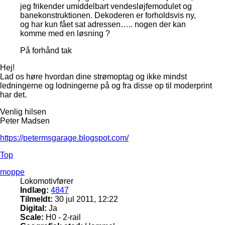
jeg frikender umiddelbart vendesløjfemodulet og
banekonstruktionen. Dekoderen er forholdsvis ny,
og har kun fået sat adressen….. nogen der kan
komme med en løsning ?
På forhånd tak
Hej!
Lad os høre hvordan dine strømoptag og ikke mindst
ledningerne og lodningerne på og fra disse op til moderprint
har det.
Venlig hilsen
Peter Madsen
https://petermsgarage.blogspot.com/
Top
moppe
Lokomotivfører
Indlæg:
4847
Tilmeldt:
30 jul 2011, 12:22
Digital:
Ja
Scale:
H0 - 2-rail