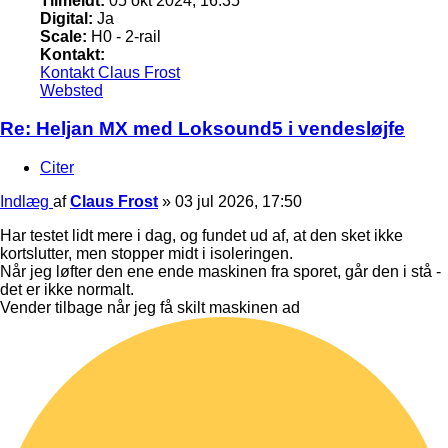
Tilmeldt:
05 okt 2024, 16:35
Digital:
Ja
Scale:
H0 - 2-rail
Kontakt:
Kontakt Claus Frost
Websted
Re: Heljan MX med Loksound5 i vendesløjfe
Citer
Indlæg
af
Claus Frost
»
03 jul 2026, 17:50
Har testet lidt mere i dag, og fundet ud af, at den sket ikke
kortslutter, men stopper midt i isoleringen.
Når jeg løfter den ene ende maskinen fra sporet, går den i stå -
det er ikke normalt.
Vender tilbage når jeg få skilt maskinen ad