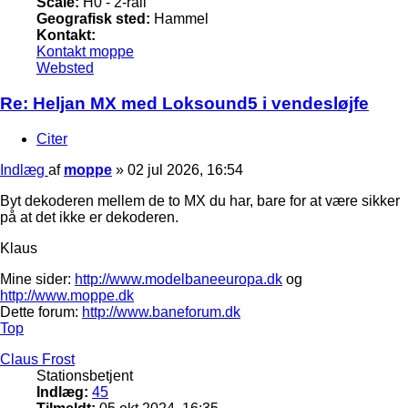
Scale:
H0 - 2-rail
Geografisk sted:
Hammel
Kontakt:
Kontakt moppe
Websted
Re: Heljan MX med Loksound5 i vendesløjfe
Citer
Indlæg
af
moppe
»
02 jul 2026, 16:54
Byt dekoderen mellem de to MX du har, bare for at være sikker
på at det ikke er dekoderen.
Klaus
Mine sider:
http://www.modelbaneeuropa.dk
og
http://www.moppe.dk
Dette forum:
http://www.baneforum.dk
Top
Claus Frost
Stationsbetjent
Indlæg:
45