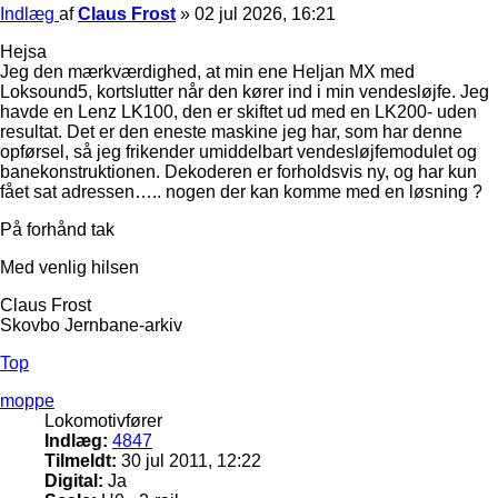
Indlæg
af
Claus Frost
»
02 jul 2026, 16:21
Hejsa
Jeg den mærkværdighed, at min ene Heljan MX med
Loksound5, kortslutter når den kører ind i min vendesløjfe. Jeg
havde en Lenz LK100, den er skiftet ud med en LK200- uden
resultat. Det er den eneste maskine jeg har, som har denne
opførsel, så jeg frikender umiddelbart vendesløjfemodulet og
banekonstruktionen. Dekoderen er forholdsvis ny, og har kun
fået sat adressen….. nogen der kan komme med en løsning ?
På forhånd tak
Med venlig hilsen
Claus Frost
Skovbo Jernbane-arkiv
Top
moppe
Lokomotivfører
Indlæg:
4847
Tilmeldt:
30 jul 2011, 12:22
Digital:
Ja