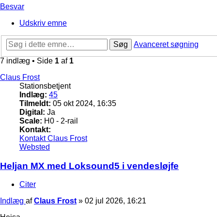
Besvar
Udskriv emne
Søg
Avanceret søgning
7 indlæg • Side
1
af
1
Claus Frost
Stationsbetjent
Indlæg:
45
Tilmeldt:
05 okt 2024, 16:35
Digital:
Ja
Scale:
H0 - 2-rail
Kontakt:
Kontakt Claus Frost
Websted
Heljan MX med Loksound5 i vendesløjfe
Citer
Indlæg
af
Claus Frost
»
02 jul 2026, 16:21