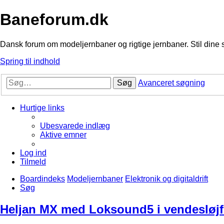
Baneforum.dk
Dansk forum om modeljernbaner og rigtige jernbaner. Stil dine 
Spring til indhold
Søg
Avanceret søgning
Hurtige links
Ubesvarede indlæg
Aktive emner
Log ind
Tilmeld
Boardindeks
Modeljernbaner
Elektronik og digitaldrift
Søg
Heljan MX med Loksound5 i vendesløjf