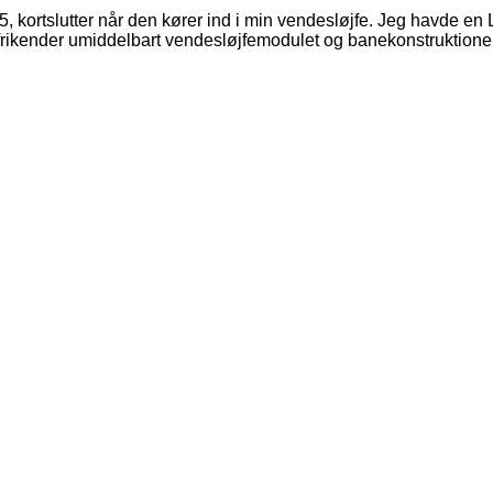
rtslutter når den kører ind i min vendesløjfe. Jeg havde en L
frikender umiddelbart vendesløjfemodulet og banekonstruktionen