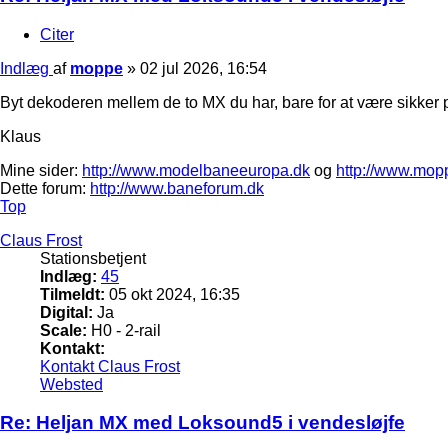
Citer
Indlæg
af
moppe
»
02 jul 2026, 16:54
Byt dekoderen mellem de to MX du har, bare for at være sikker p
Klaus
Mine sider:
http://www.modelbaneeuropa.dk
og
http://www.mop
Dette forum:
http://www.baneforum.dk
Top
Claus Frost
Stationsbetjent
Indlæg:
45
Tilmeldt:
05 okt 2024, 16:35
Digital:
Ja
Scale:
H0 - 2-rail
Kontakt:
Kontakt Claus Frost
Websted
Re: Heljan MX med Loksound5 i vendesløjfe