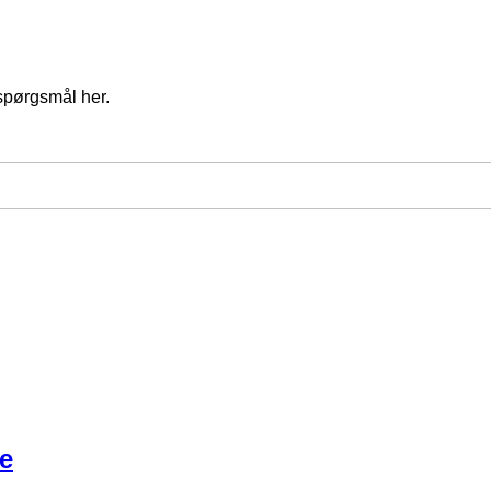
spørgsmål her.
e