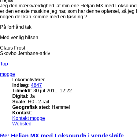
Hejsa
Jeg den mærkværdighed, at min ene Heljan MX med Loksound5, ko
er den eneste maskine jeg har, som har denne opførsel, så jeg 
nogen der kan komme med en løsning ?
På forhånd tak
Med venlig hilsen
Claus Frost
Skovbo Jernbane-arkiv
Top
moppe
Lokomotivfører
Indlæg:
4847
Tilmeldt:
30 jul 2011, 12:22
Digital:
Ja
Scale:
H0 - 2-rail
Geografisk sted:
Hammel
Kontakt:
Kontakt moppe
Websted
Re: Heljan MX med Loksound5 i vendesløjfe