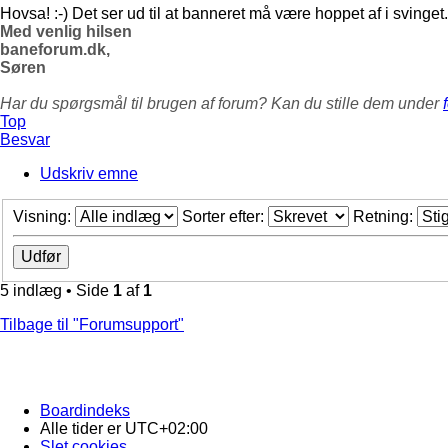
Hovsa! :-) Det ser ud til at banneret må være hoppet af i svinget. 
Med venlig hilsen
baneforum.dk,
Søren
Har du spørgsmål til brugen af forum? Kan du stille dem under
Top
Besvar
Udskriv emne
Visning:
Sorter efter:
Retning:
5 indlæg • Side
1
af
1
Tilbage til "Forumsupport"
Boardindeks
Alle tider er
UTC+02:00
Slet cookies