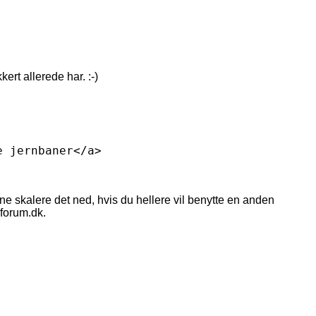
ert allerede har. :-)
e jernbaner</a>
ne skalere det ned, hvis du hellere vil benytte en anden
eforum.dk.