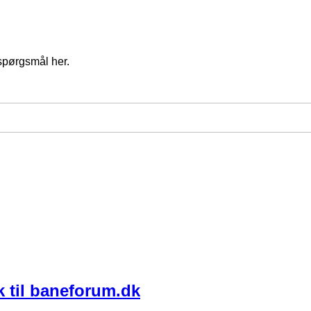
spørgsmål her.
k til baneforum.dk