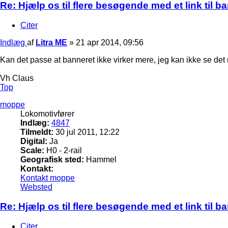
Re: Hjælp os til flere besøgende med et link til 
Citer
Indlæg
af
Litra ME
»
21 apr 2014, 09:56
Kan det passe at banneret ikke virker mere, jeg kan ikke se det
Vh Claus
Top
moppe
Lokomotivfører
Indlæg:
4847
Tilmeldt:
30 jul 2011, 12:22
Digital:
Ja
Scale:
H0 - 2-rail
Geografisk sted:
Hammel
Kontakt:
Kontakt moppe
Websted
Re: Hjælp os til flere besøgende med et link til 
Citer