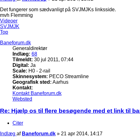
Det fungerer som sædvanligt på SVJMJKs linksside.
mvh Flemming
Videoer
SVJMJK
Top
Baneforum.dk
Generaldirektør
Indlæg:
68
Tilmeldt:
30 jul 2011, 07:44
Digital:
Ja
Scale:
H0 - 2-rail
Skinnesystem:
PECO Streamline
Geografisk sted:
Aarhus
Kontakt:
Kontakt Baneforum.dk
Websted
Re: Hjælp os til flere besøgende med et link til 
Citer
Indlæg
af
Baneforum.dk
»
21 apr 2014, 14:17