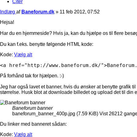
Citer
Indlæg
af
Baneforum.dk
»
11 feb 2012, 07:52
Hejsa!
Har du en hjemmeside? Hvis ja, kan du hjælpe os til flere besøgen
Du kan f.eks. benytte følgende HTML kode:
Kode:
Vælg alt
<a href="http://www.baneforum.dk/">Baneforum
På forhånd tak for hjælpen. :-)
Jeg har også lavet et banner, hvis du ønsker at benytte grafik 
størrelse. Husk blot at downloade billedet og upload det til din
Baneforum banner
baneforum_banner_400p.jpg (7.59 KiB) Vist 26212 gang
Du linker med banneret sådan:
Kode:
Vælg alt