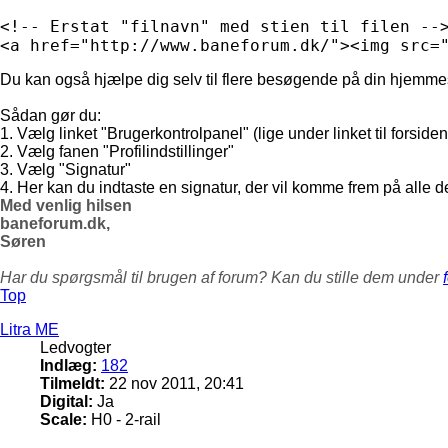
<!-- Erstat "filnavn" med stien til filen -->
<a href="http://www.baneforum.dk/"><img src=
Du kan også hjælpe dig selv til flere besøgende på din hjemmesid
Sådan gør du:
1. Vælg linket "Brugerkontrolpanel" (lige under linket til forsiden
2. Vælg fanen "Profilindstillinger"
3. Vælg "Signatur"
4. Her kan du indtaste en signatur, der vil komme frem på alle d
Med venlig hilsen
baneforum.dk,
Søren
Har du spørgsmål til brugen af forum? Kan du stille dem under
Top
Litra ME
Ledvogter
Indlæg:
182
Tilmeldt:
22 nov 2011, 20:41
Digital:
Ja
Scale:
H0 - 2-rail