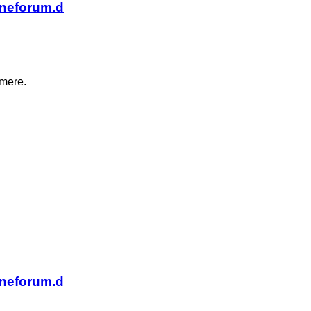
baneforum.d
 mere.
baneforum.d