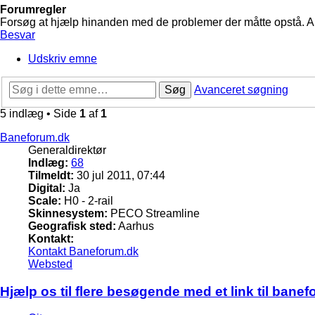
Forumregler
Forsøg at hjælp hinanden med de problemer der måtte opstå. Arbe
Besvar
Udskriv emne
Søg
Avanceret søgning
5 indlæg • Side
1
af
1
Baneforum.dk
Generaldirektør
Indlæg:
68
Tilmeldt:
30 jul 2011, 07:44
Digital:
Ja
Scale:
H0 - 2-rail
Skinnesystem:
PECO Streamline
Geografisk sted:
Aarhus
Kontakt:
Kontakt Baneforum.dk
Websted
Hjælp os til flere besøgende med et link til bane