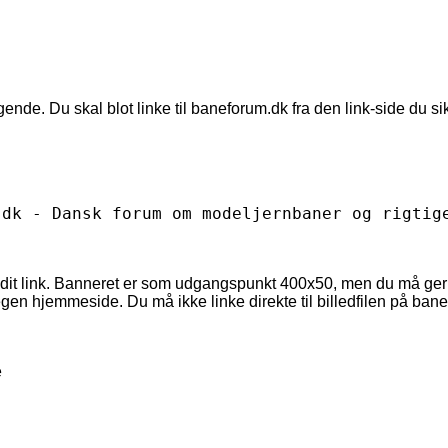
de. Du skal blot linke til baneforum.dk fra den link-side du sikk
.dk - Dansk forum om modeljernbaner og rigtig
til dit link. Banneret er som udgangspunkt 400x50, men du må ger
 egen hjemmeside. Du må ikke linke direkte til billedfilen på ban
e