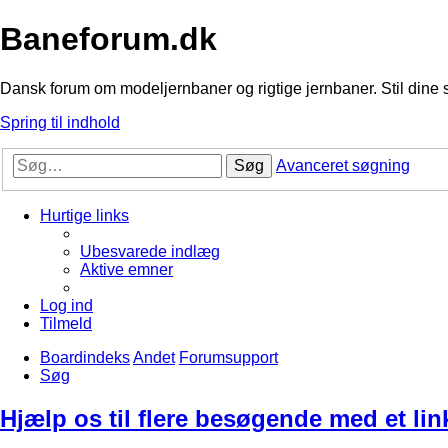
Baneforum.dk
Dansk forum om modeljernbaner og rigtige jernbaner. Stil dine 
Spring til indhold
Søg
Avanceret søgning
Hurtige links
Ubesvarede indlæg
Aktive emner
Log ind
Tilmeld
Boardindeks
Andet
Forumsupport
Søg
Hjælp os til flere besøgende med et lin