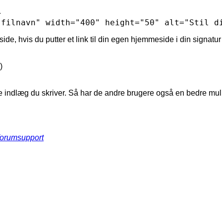


"filnavn" width="400" height="50" alt="Stil d
e, hvis du putter et link til din egen hjemmeside i din signatur
)
e indlæg du skriver. Så har de andre brugere også en bedre mulig
forumsupport