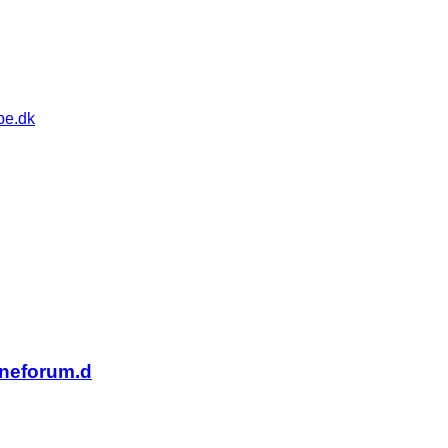
pe.dk
baneforum.d