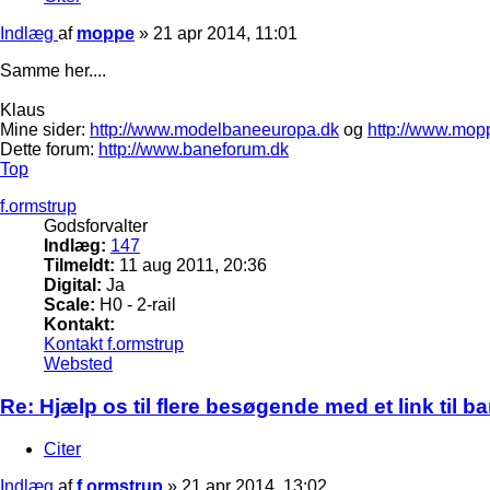
Indlæg
af
moppe
»
21 apr 2014, 11:01
Samme her....
Klaus
Mine sider:
http://www.modelbaneeuropa.dk
og
http://www.mop
Dette forum:
http://www.baneforum.dk
Top
f.ormstrup
Godsforvalter
Indlæg:
147
Tilmeldt:
11 aug 2011, 20:36
Digital:
Ja
Scale:
H0 - 2-rail
Kontakt:
Kontakt f.ormstrup
Websted
Re: Hjælp os til flere besøgende med et link til 
Citer
Indlæg
af
f.ormstrup
»
21 apr 2014, 13:02