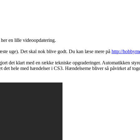
her en lille videoopdatering.
 næste uge). Det skal nok blive godt. Du kan læse mere på
http://hobbym
 gjort det klart med en række tekniske opgraderinger. Automatikken sty
get det hele med hændelser i CS3. Hændelserne bliver så påvirket af tog