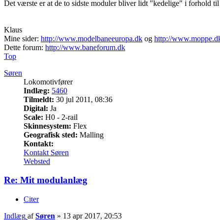
Det værste er at de to sidste moduler bliver lidt "kedelige" i forhold til 
Klaus
Mine sider:
http://www.modelbaneeuropa.dk
og
http://www.moppe.d
Dette forum:
http://www.baneforum.dk
Top
Søren
Lokomotivfører
Indlæg:
5460
Tilmeldt:
30 jul 2011, 08:36
Digital:
Ja
Scale:
H0 - 2-rail
Skinnesystem:
Flex
Geografisk sted:
Malling
Kontakt:
Kontakt Søren
Websted
Re: Mit modulanlæg
Citer
Indlæg
af
Søren
»
13 apr 2017, 20:53