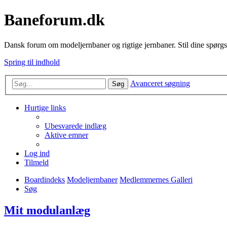
Baneforum.dk
Dansk forum om modeljernbaner og rigtige jernbaner. Stil dine spørgs
Spring til indhold
Avanceret søgning
Søg
Hurtige links
Ubesvarede indlæg
Aktive emner
Log ind
Tilmeld
Boardindeks
Modeljernbaner
Medlemmernes Galleri
Søg
Mit modulanlæg