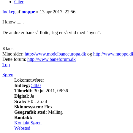
Citer
Indlæg
af
moppe
»
13 apr 2017, 22:56
I know.......
De andre er bare så flotte, Jeg er så vild med "byen".
Klaus
Mine sider:
http://www.modelbaneeuropa.dk
og
http://www.moppe.d
Dette forum:
http://www.baneforum.dk
Top
Søren
Lokomotivfører
Indlæg:
5460
Tilmeldt:
30 jul 2011, 08:36
Digital:
Ja
Scale:
H0 - 2-rail
Skinnesystem:
Flex
Geografisk sted:
Malling
Kontakt:
Kontakt Søren
Websted