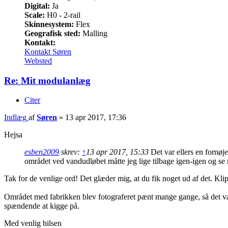
Digital:
Ja
Scale:
H0 - 2-rail
Skinnesystem:
Flex
Geografisk sted:
Malling
Kontakt:
Kontakt Søren
Websted
Re: Mit modulanlæg
Citer
Indlæg
af
Søren
»
13 apr 2017, 17:36
Hejsa
esben2009
skrev:
↑
13 apr 2017, 15:33
Det var ellers en fornøje
området ved vandudløbet måtte jeg lige tilbage igen-igen og se
Tak for de venlige ord! Det glæder mig, at du fik noget ud af det. Kli
Området med fabrikken blev fotograferet pænt mange gange, så det var
spændende at kigge på.
Med venlig hilsen