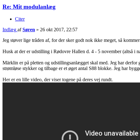
Re: Mit modulanlæg
Citer
Indlæg
af
Søren
»
26 okt 2017, 22:57
Jeg støver lige tråden af, for der sker godt nok ikke meget, så kommer 
Husk at der er udstilling i Rødovre Hallen d. 4 - 5 november (altså i
Märklin er på pletten og udstillingsanlægget skal med. Jeg har derfor
strømløse stykker og tilbage er et øget antal S88 blokke. Jeg har byg
Her er en lille video, der viser togene på deres vej rundt.