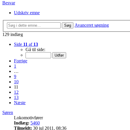
Besvar
Udskriv emne
Avanceret søgning
Søg
129 indlæg
Side
11
af
13
Gå til side:
Forrige
1
…
9
10
11
12
13
Næste
Søren
Lokomotivfører
Indlæg:
5460
Tilmeldt:
30 jul 2011, 08:36