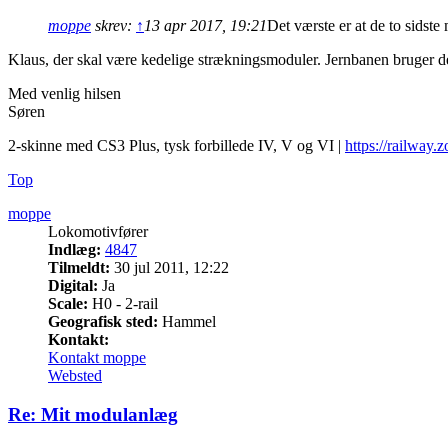
moppe
skrev:
↑
13 apr 2017, 19:21
Det værste er at de to sidste 
Klaus, der skal være kedelige strækningsmoduler. Jernbanen bruger de
Med venlig hilsen
Søren
2-skinne med CS3 Plus, tysk forbillede IV, V og VI |
https://railway.z
Top
moppe
Lokomotivfører
Indlæg:
4847
Tilmeldt:
30 jul 2011, 12:22
Digital:
Ja
Scale:
H0 - 2-rail
Geografisk sted:
Hammel
Kontakt:
Kontakt moppe
Websted
Re: Mit modulanlæg