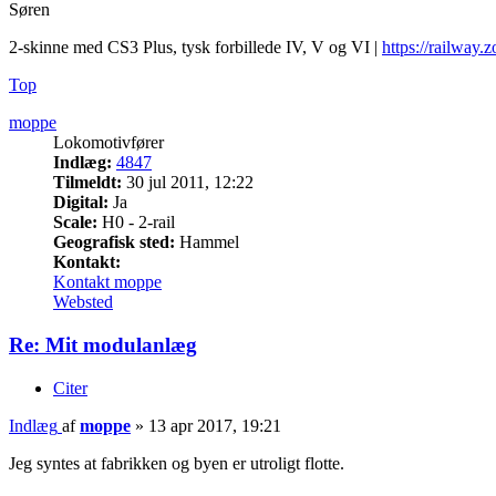
Søren
2-skinne med CS3 Plus, tysk forbillede IV, V og VI |
https://railway.z
Top
moppe
Lokomotivfører
Indlæg:
4847
Tilmeldt:
30 jul 2011, 12:22
Digital:
Ja
Scale:
H0 - 2-rail
Geografisk sted:
Hammel
Kontakt:
Kontakt moppe
Websted
Re: Mit modulanlæg
Citer
Indlæg
af
moppe
»
13 apr 2017, 19:21
Jeg syntes at fabrikken og byen er utroligt flotte.