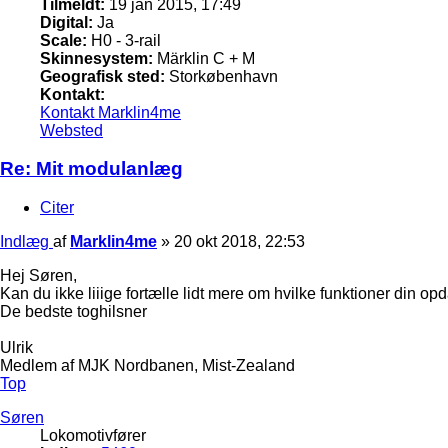
Tilmeldt:
19 jan 2015, 17:49
Digital:
Ja
Scale:
H0 - 3-rail
Skinnesystem:
Märklin C + M
Geografisk sted:
Storkøbenhavn
Kontakt:
Kontakt Marklin4me
Websted
Re: Mit modulanlæg
Citer
Indlæg
af
Marklin4me
»
20 okt 2018, 22:53
Hej Søren,
Kan du ikke liiige fortælle lidt mere om hvilke funktioner din o
De bedste toghilsner
Ulrik
Medlem af MJK Nordbanen, Mist-Zealand
Top
Søren
Lokomotivfører