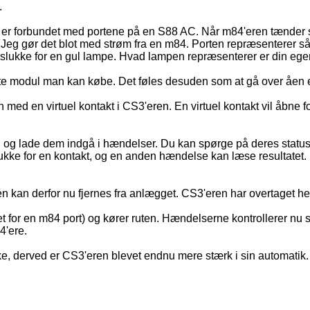
.
4 er forbundet med portene på en S88 AC. Når m84'eren tænder s
eg gør det blot med strøm fra en m84. Porten repræsenterer så i 
r slukke for en gul lampe. Hvad lampen repræsenterer er din ege
gste modul man kan købe. Det føles desuden som at gå over åen 
en med en virtuel kontakt i CS3'eren. En virtuel kontakt vil åb
" og lade dem indgå i hændelser. Du kan spørge på deres status 
kke for en kontakt, og en anden hændelse kan læse resultatet. 
en kan derfor nu fjernes fra anlægget. CS3'eren har overtaget h
det for en m84 port) og kører ruten. Hændelserne kontrollerer nu s
4'ere.
e, derved er CS3'eren blevet endnu mere stærk i sin automatik.