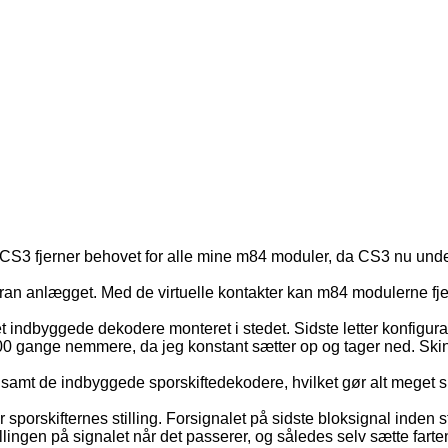
CS3 fjerner behovet for alle mine m84 moduler, da CS3 nu unders
foran anlægget. Med de virtuelle kontakter kan m84 modulerne fj
t indbyggede dekodere monteret i stedet. Sidste letter konfigura
0 gange nemmere, da jeg konstant sætter op og tager ned. Skinn
samt de indbyggede sporskiftedekodere, hvilket gør alt meget s
orskifternes stilling. Forsignalet på sidste bloksignal inden stat
illingen på signalet når det passerer, og således selv sætte farte