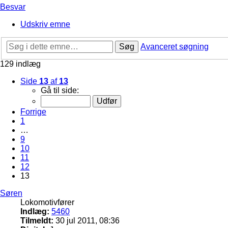
Besvar
Udskriv emne
Søg
Avanceret søgning
129 indlæg
Side
13
af
13
Gå til side:
Forrige
1
…
9
10
11
12
13
Søren
Lokomotivfører
Indlæg:
5460
Tilmeldt:
30 jul 2011, 08:36