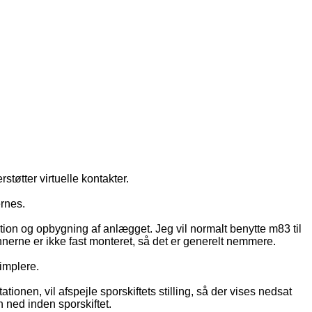
tøtter virtuelle kontakter.
ernes.
tion og opbygning af anlægget. Jeg vil normalt benytte m83 til
erne er ikke fast monteret, så det er generelt nemmere.
implere.
ionen, vil afspejle sporskiftets stilling, så der vises nedsat
n ned inden sporskiftet.