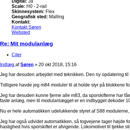
Digital:
Ja
Scale:
H0 - 2-rail
Skinnesystem:
Flex
Geografisk sted:
Malling
Kontakt:
Kontakt Søren
Websted
Re: Mit modulanlæg
Citer
Indlæg
af
Søren
»
20 okt 2018, 15:16
Jeg har desuden arbejdet med teknikken. Den ny opdatering til 
Tidligere havde jeg m84 moduler til at holde styr på blokkene 
Jeg har desuden kunne fjerne alle m83, da sporskifterne har fåe
faste anlæg, men til modulanlægget er en indbygget dekoder 10
Nu er hele automatikken udelukkende styret af S88 modulerne, 
Jeg har også udvidet automatikken, så togvejene tager højde for sp
hastighed hvis sporskiftet er afvigende. Lokomotivet til tjekke st