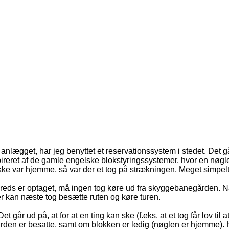
nlægget, har jeg benyttet et reservationssystem i stedet. Det går
pireret af de gamle engelske blokstyringssystemer, hvor en nøgle 
ikke var hjemme, så var der et tog på strækningen. Meget simpel
kreds er optaget, må ingen tog køre ud fra skyggebanegården. 
ter kan næste tog besætte ruten og køre turen.
går ud på, at for at en ting kan ske (f.eks. at et tog får lov til at
 er besatte, samt om blokken er ledig (nøglen er hjemme). Hvis 