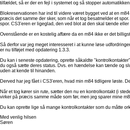
tilfældet, så er der en fejl i systemet og så stopper automatikken
Blokreservationen har ind til videre været bygget ved at en m8
præcis det samme der sker, som når et tog besatmelder et spor. J
spor. CS3'eren er ligeglad, den ved blot at den skal tænde elle
Ovenstående er en kostelig affære da en m84 ikke er det billi
Så derfor var jeg meget interesseret i at kunne løse udfordring
er nu tilføjet med opdatering 1.3.3.
Du kan i seneste opdatering, oprette såkaldte "kontrolkontakter
du også sætte deres status. Dvs. en hændelse kan tænde og slu
uden at kende til hinanden.
Derved har jeg fået i CS3'eren, hvad min m84 tidligere løste. D
Når et tog kører sin rute, sætter den nu en kontrolkontakt (i ste
virker på præcis samme måde som før, men jeg sparer mine m8
Du kan oprette lige så mange kontrolkontakter som du måtte ork
Med venlig hilsen
Søren