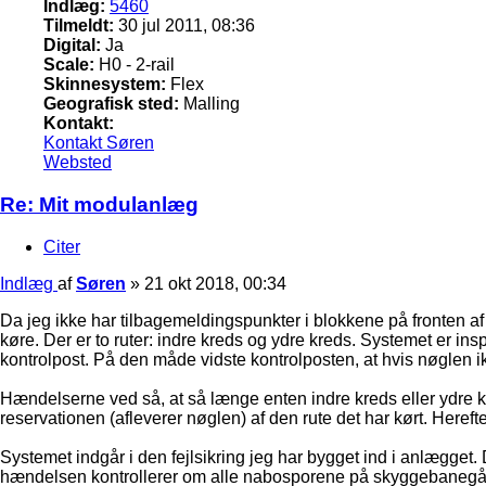
Indlæg:
5460
Tilmeldt:
30 jul 2011, 08:36
Digital:
Ja
Scale:
H0 - 2-rail
Skinnesystem:
Flex
Geografisk sted:
Malling
Kontakt:
Kontakt Søren
Websted
Re: Mit modulanlæg
Citer
Indlæg
af
Søren
»
21 okt 2018, 00:34
Da jeg ikke har tilbagemeldingspunkter i blokkene på fronten af a
køre. Der er to ruter: indre kreds og ydre kreds. Systemet er ins
kontrolpost. På den måde vidste kontrolposten, at hvis nøglen 
Hændelserne ved så, at så længe enten indre kreds eller ydre 
reservationen (afleverer nøglen) af den rute det har kørt. Heref
Systemet indgår i den fejlsikring jeg har bygget ind i anlægget. Det 
hændelsen kontrollerer om alle nabosporene på skyggebanegården