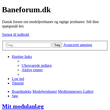
Baneforum.dk
Dansk forum om modeljernbaner og rigtige jernbaner. Stil dine
spørgsmål her.
Spring til indhold
Avanceret søgning
Søg
Hurtige links
Ubesvarede indlæg
Aktive emner
Log ind
Tilmeld
Boardindeks
Modeljernbaner
Medlemmernes Galleri
Søg
Mit modulanlæg