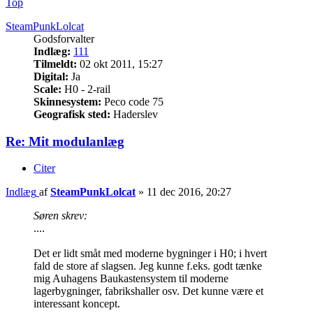
Top
SteamPunkLolcat
Godsforvalter
Indlæg:
111
Tilmeldt:
02 okt 2011, 15:27
Digital:
Ja
Scale:
H0 - 2-rail
Skinnesystem:
Peco code 75
Geografisk sted:
Haderslev
Re: Mit modulanlæg
Citer
Indlæg
af
SteamPunkLolcat
»
11 dec 2016, 20:27
Søren skrev:
....
Det er lidt småt med moderne bygninger i H0; i hvert
fald de store af slagsen. Jeg kunne f.eks. godt tænke
mig Auhagens Baukastensystem til moderne
lagerbygninger, fabrikshaller osv. Det kunne være et
interessant koncept.