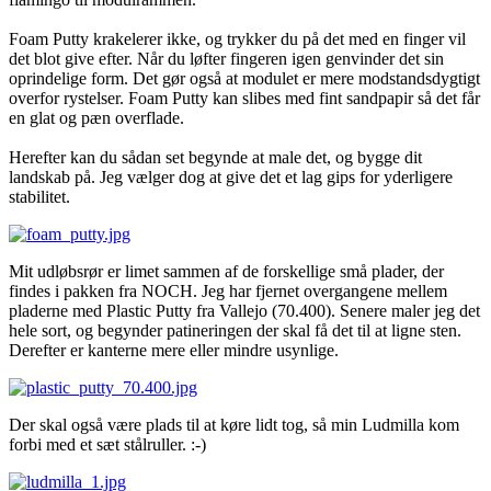
Foam Putty krakelerer ikke, og trykker du på det med en finger vil
det blot give efter. Når du løfter fingeren igen genvinder det sin
oprindelige form. Det gør også at modulet er mere modstandsdygtigt
overfor rystelser. Foam Putty kan slibes med fint sandpapir så det får
en glat og pæn overflade.
Herefter kan du sådan set begynde at male det, og bygge dit
landskab på. Jeg vælger dog at give det et lag gips for yderligere
stabilitet.
Mit udløbsrør er limet sammen af de forskellige små plader, der
findes i pakken fra NOCH. Jeg har fjernet overgangene mellem
pladerne med Plastic Putty fra Vallejo (70.400). Senere maler jeg det
hele sort, og begynder patineringen der skal få det til at ligne sten.
Derefter er kanterne mere eller mindre usynlige.
Der skal også være plads til at køre lidt tog, så min Ludmilla kom
forbi med et sæt stålruller. :-)