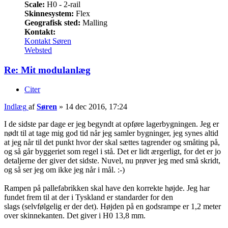
Scale:
H0 - 2-rail
Skinnesystem:
Flex
Geografisk sted:
Malling
Kontakt:
Kontakt Søren
Websted
Re: Mit modulanlæg
Citer
Indlæg
af
Søren
»
14 dec 2016, 17:24
I de sidste par dage er jeg begyndt at opføre lagerbygningen. Jeg er
nødt til at tage mig god tid når jeg samler bygninger, jeg synes altid
at jeg når til det punkt hvor der skal sættes tagrender og småting på,
og så går byggeriet som regel i stå. Det er lidt ærgerligt, for det er jo
detaljerne der giver det sidste. Nuvel, nu prøver jeg med små skridt,
og så ser jeg om ikke jeg når i mål. :-)
Rampen på pallefabrikken skal have den korrekte højde. Jeg har
fundet frem til at der i Tyskland er standarder for den
slags (selvfølgelig er der det). Højden på en godsrampe er 1,2 meter
over skinnekanten. Det giver i H0 13,8 mm.