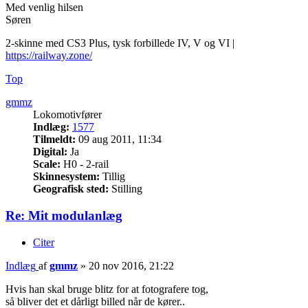
Med venlig hilsen
Søren
2-skinne med CS3 Plus, tysk forbillede IV, V og VI |
https://railway.zone/
Top
gmmz
Lokomotivfører
Indlæg:
1577
Tilmeldt:
09 aug 2011, 11:34
Digital:
Ja
Scale:
H0 - 2-rail
Skinnesystem:
Tillig
Geografisk sted:
Stilling
Re: Mit modulanlæg
Citer
Indlæg
af
gmmz
»
20 nov 2016, 21:22
Hvis han skal bruge blitz for at fotografere tog,
så bliver det et dårligt billed når de kører..