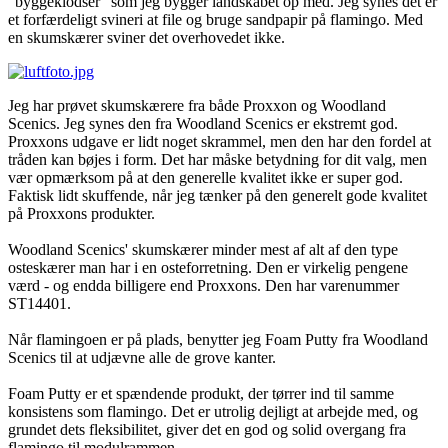
"byggeklodser" som jeg bygger landskabet op med. Jeg synes det er
et forfærdeligt svineri at file og bruge sandpapir på flamingo. Med
en skumskærer sviner det overhovedet ikke.
Jeg har prøvet skumskærere fra både Proxxon og Woodland
Scenics. Jeg synes den fra Woodland Scenics er ekstremt god.
Proxxons udgave er lidt noget skrammel, men den har den fordel at
tråden kan bøjes i form. Det har måske betydning for dit valg, men
vær opmærksom på at den generelle kvalitet ikke er super god.
Faktisk lidt skuffende, når jeg tænker på den generelt gode kvalitet
på Proxxons produkter.
Woodland Scenics' skumskærer minder mest af alt af den type
osteskærer man har i en osteforretning. Den er virkelig pengene
værd - og endda billigere end Proxxons. Den har varenummer
ST14401.
Når flamingoen er på plads, benytter jeg Foam Putty fra Woodland
Scenics til at udjævne alle de grove kanter.
Foam Putty er et spændende produkt, der tørrer ind til samme
konsistens som flamingo. Det er utrolig dejligt at arbejde med, og
grundet dets fleksibilitet, giver det en god og solid overgang fra
flamingo til modulrammen.