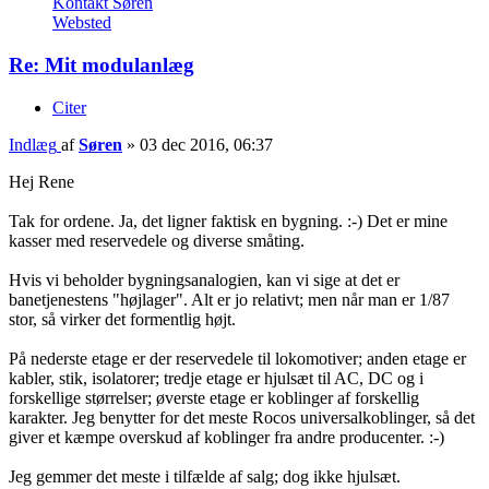
Kontakt Søren
Websted
Re: Mit modulanlæg
Citer
Indlæg
af
Søren
»
03 dec 2016, 06:37
Hej Rene
Tak for ordene. Ja, det ligner faktisk en bygning. :-) Det er mine
kasser med reservedele og diverse småting.
Hvis vi beholder bygningsanalogien, kan vi sige at det er
banetjenestens "højlager". Alt er jo relativt; men når man er 1/87
stor, så virker det formentlig højt.
På nederste etage er der reservedele til lokomotiver; anden etage er
kabler, stik, isolatorer; tredje etage er hjulsæt til AC, DC og i
forskellige størrelser; øverste etage er koblinger af forskellig
karakter. Jeg benytter for det meste Rocos universalkoblinger, så det
giver et kæmpe overskud af koblinger fra andre producenter. :-)
Jeg gemmer det meste i tilfælde af salg; dog ikke hjulsæt.