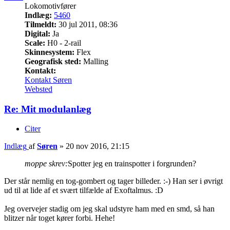
Lokomotivfører
Indlæg:
5460
Tilmeldt:
30 jul 2011, 08:36
Digital:
Ja
Scale:
H0 - 2-rail
Skinnesystem:
Flex
Geografisk sted:
Malling
Kontakt:
Kontakt Søren
Websted
Re: Mit modulanlæg
Citer
Indlæg
af
Søren
»
20 nov 2016, 21:15
moppe skrev:
Spotter jeg en trainspotter i forgrunden?
Der står nemlig en tog-gombert og tager billeder. :-) Han ser i øvrigt
ud til at lide af et svært tilfælde af Exoftalmus. :D
Jeg overvejer stadig om jeg skal udstyre ham med en smd, så han
blitzer når toget kører forbi. Hehe!