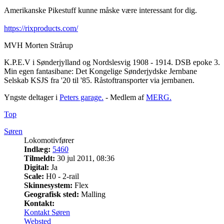
Amerikanske Pikestuff kunne måske være interessant for dig.
https://rixproducts.com/
MVH Morten Strårup
K.P.E.V i Sønderjylland og Nordslesvig 1908 - 1914. DSB epoke 3.
Min egen fantasibane: Det Kongelige Sønderjydske Jernbane
Selskab KSJS fra '20 til '85. Råstoftransporter via jernbanen.
Yngste deltager i
Peters garage.
- Medlem af
MERG.
Top
Søren
Lokomotivfører
Indlæg:
5460
Tilmeldt:
30 jul 2011, 08:36
Digital:
Ja
Scale:
H0 - 2-rail
Skinnesystem:
Flex
Geografisk sted:
Malling
Kontakt:
Kontakt Søren
Websted