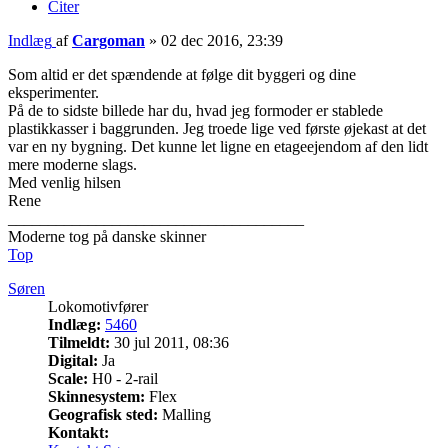
Citer
Indlæg
af
Cargoman
»
02 dec 2016, 23:39
Som altid er det spændende at følge dit byggeri og dine
eksperimenter.
På de to sidste billede har du, hvad jeg formoder er stablede
plastikkasser i baggrunden. Jeg troede lige ved første øjekast at det
var en ny bygning. Det kunne let ligne en etageejendom af den lidt
mere moderne slags.
Med venlig hilsen
Rene
_____________________________________
Moderne tog på danske skinner
Top
Søren
Lokomotivfører
Indlæg:
5460
Tilmeldt:
30 jul 2011, 08:36
Digital:
Ja
Scale:
H0 - 2-rail
Skinnesystem:
Flex
Geografisk sted:
Malling
Kontakt: