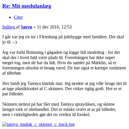
Re: Mit modulanlæg
Citer
Indlæg
af
Søren
»
11 dec 2016, 12:53
I går var jeg en tur i Flensburg på julehygge med familien. Det skal
jo til. :-)
Jeg var forbi Brünning i gågaden og kigge lidt modeltog - for det
skal der i hvert fald være plads til. Forretningen har ikke super
meget tog, men de har da lidt. Hvis du samler på Märklin, så er
forretningen absolut et besøg værd. De har også et kæmpe sortiment
af tilbehør.
Her fandt jeg Tamiya klarlak mat. Jeg tænkte at jeg ville bruge det til
at tage plastiklooket af C-skinnen. Det virker rigtig godt. Her er et
par billeder.
Skinnen tættest på har fået med Tamiya spraydåsen, og skinne
længst væk er ubehandlet. Det er måske svært at se på billedet,
men i virkeligheden gør det en verden til forskel.