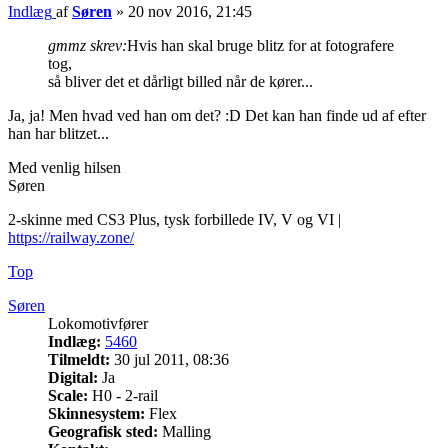
Indlæg
af
Søren
»
20 nov 2016, 21:45
gmmz skrev:
Hvis han skal bruge blitz for at fotografere
tog,
så bliver det et dårligt billed når de kører...
Ja, ja! Men hvad ved han om det? :D Det kan han finde ud af efter
han har blitzet...
Med venlig hilsen
Søren
2-skinne med CS3 Plus, tysk forbillede IV, V og VI |
https://railway.zone/
Top
Søren
Lokomotivfører
Indlæg:
5460
Tilmeldt:
30 jul 2011, 08:36
Digital:
Ja
Scale:
H0 - 2-rail
Skinnesystem:
Flex
Geografisk sted:
Malling