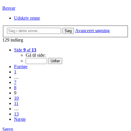
Besvar
Udskriv emne
Avanceret søgning
Søg
129 indlæg
Side
9
af
13
Gå til side:
Forrige
1
…
7
8
9
10
11
…
13
Næste
Søren