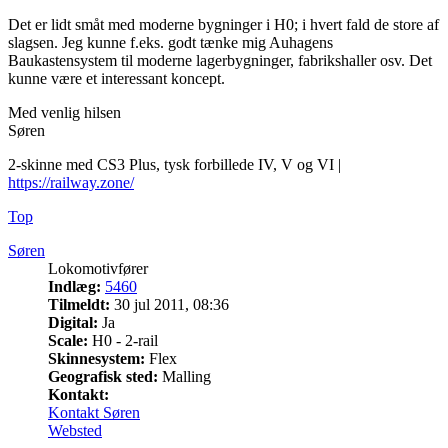
Det er lidt småt med moderne bygninger i H0; i hvert fald de store af
slagsen. Jeg kunne f.eks. godt tænke mig Auhagens
Baukastensystem til moderne lagerbygninger, fabrikshaller osv. Det
kunne være et interessant koncept.
Med venlig hilsen
Søren
2-skinne med CS3 Plus, tysk forbillede IV, V og VI |
https://railway.zone/
Top
Søren
Lokomotivfører
Indlæg:
5460
Tilmeldt:
30 jul 2011, 08:36
Digital:
Ja
Scale:
H0 - 2-rail
Skinnesystem:
Flex
Geografisk sted:
Malling
Kontakt:
Kontakt Søren
Websted