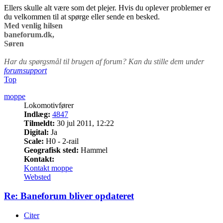
Ellers skulle alt være som det plejer. Hvis du oplever problemer er
du velkommen til at spørge eller sende en besked.
Med venlig hilsen
baneforum.dk,
Søren
Har du spørgsmål til brugen af forum? Kan du stille dem under
forumsupport
Top
moppe
Lokomotivfører
Indlæg:
4847
Tilmeldt:
30 jul 2011, 12:22
Digital:
Ja
Scale:
H0 - 2-rail
Geografisk sted:
Hammel
Kontakt:
Kontakt moppe
Websted
Re: Baneforum bliver opdateret
Citer