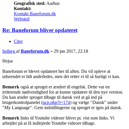
Geografisk sted:
Aarhus
Kontakt:
Kontakt Baneforum.dk
Websted
Re: Baneforum bliver opdateret
Citer
Indlæg
af
Baneforum.dk
»
29 jan 2017, 22:18
Hejsa
Baneforum er blevet opdateret her til aften. Du vil opleve at
udseendet er lidt anderledes, men det retter vi til så hurtigt vi kan.
Bemærk
også at sproget er ændret til engelsk. Dette var en
irriterende nødvendighed for at kunne opdatere til den nye version.
Du kan ændre sproget tilbage til dansk ved at gå ind på
brugerkontrolpanelet (
ucp.php?i=174
) og vælge "Dansk" under
"My Language". Gem indstillingerne og sproget er igen på dansk.
Bemærk
links til Youtube videoer bliver pt. vist som links. Vi
arbejder på at få indlejrede Youtube videoer tilbage.