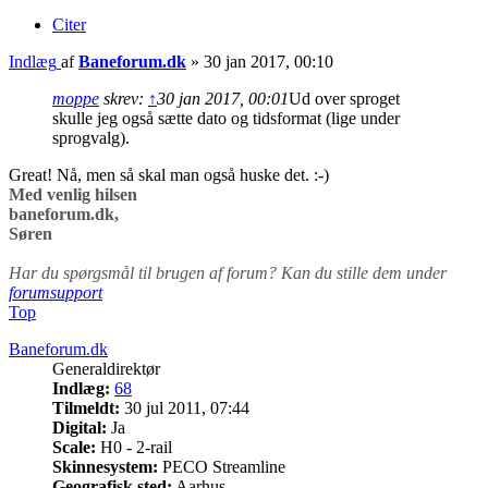
Citer
Indlæg
af
Baneforum.dk
»
30 jan 2017, 00:10
moppe
skrev:
↑
30 jan 2017, 00:01
Ud over sproget
skulle jeg også sætte dato og tidsformat (lige under
sprogvalg).
Great! Nå, men så skal man også huske det. :-)
Med venlig hilsen
baneforum.dk,
Søren
Har du spørgsmål til brugen af forum? Kan du stille dem under
forumsupport
Top
Baneforum.dk
Generaldirektør
Indlæg:
68
Tilmeldt:
30 jul 2011, 07:44
Digital:
Ja
Scale:
H0 - 2-rail
Skinnesystem:
PECO Streamline
Geografisk sted:
Aarhus