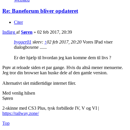
Re: Baneforum bliver opdateret
Citer
Indlæg
af
Søren
»
02 feb 2017, 20:39
bygger01
skrev:
↑
02 feb 2017, 20:20
Vores IPad viser
dialogboxene ......
Er der hjælp til hvordan jeg kan komme dem til livs ?
Prøv at reloade siden et par gange. Hvis du altså mener menuerne.
Jeg tror din browser kan huske dele af den gamle version.
Alternativt slet midlertidige internet filer.
Med venlig hilsen
Søren
2-skinne med CS3 Plus, tysk forbillede IV, V og VI |
https://railway.zone/
Top