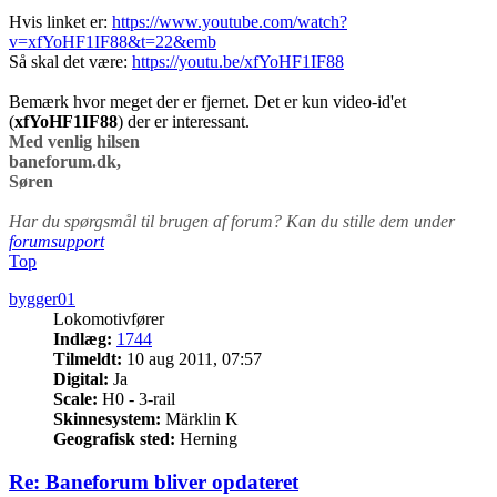
Hvis linket er:
https://www.youtube.com/watch?
v=xfYoHF1IF88&t=22&emb
Så skal det være:
https://youtu.be/xfYoHF1IF88
Bemærk hvor meget der er fjernet. Det er kun video-id'et
(
xfYoHF1IF88
) der er interessant.
Med venlig hilsen
baneforum.dk,
Søren
Har du spørgsmål til brugen af forum? Kan du stille dem under
forumsupport
Top
bygger01
Lokomotivfører
Indlæg:
1744
Tilmeldt:
10 aug 2011, 07:57
Digital:
Ja
Scale:
H0 - 3-rail
Skinnesystem:
Märklin K
Geografisk sted:
Herning
Re: Baneforum bliver opdateret