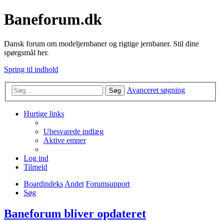
Baneforum.dk
Dansk forum om modeljernbaner og rigtige jernbaner. Stil dine
spørgsmål her.
Spring til indhold
Avanceret søgning
Søg
Hurtige links
Ubesvarede indlæg
Aktive emner
Log ind
Tilmeld
Boardindeks
Andet
Forumsupport
Søg
Baneforum bliver opdateret