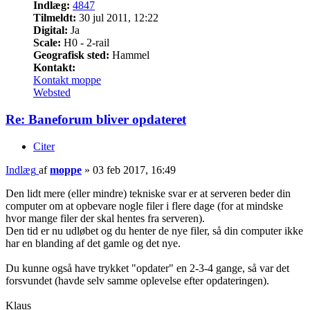
Indlæg:
4847
Tilmeldt:
30 jul 2011, 12:22
Digital:
Ja
Scale:
H0 - 2-rail
Geografisk sted:
Hammel
Kontakt:
Kontakt moppe
Websted
Re: Baneforum bliver opdateret
Citer
Indlæg
af
moppe
»
03 feb 2017, 16:49
Den lidt mere (eller mindre) tekniske svar er at serveren beder din
computer om at opbevare nogle filer i flere dage (for at mindske
hvor mange filer der skal hentes fra serveren).
Den tid er nu udløbet og du henter de nye filer, så din computer ikke
har en blanding af det gamle og det nye.
Du kunne også have trykket "opdater" en 2-3-4 gange, så var det
forsvundet (havde selv samme oplevelse efter opdateringen).
Klaus