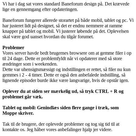
Vi har i dag sat vores standard Baneforum design på. Det krævede
lige en gennemgang efter opdateringen.
Baneforum fungerer allerede storartet på både mobil, tablet og pc. Vi
har justeret lidt på designet, så det er endnu nemmere at ramme
knapper på tablet og mobil. Vi justerer løbende på det. Oplevelsen
skal være god uanset hvordan du tilgår forumet.
Problemer
Vores server havde bedt brugernes browsere om at gemme filer i op
til 24 dage. Dette er problemfyldt når vi opdaterer med så store
ændringer som i weekenden.
Dette var uhensigtsmæssigt og indstillingen er rettet, så filer nu kun
gemmes i 2 - 4 timer. Dette er også den anbefalede indstilling, så
lignende episoder burde ikke være langvarige, hvis de opstår igen.
Oplever du at siden ser mærkelig ud, så tryk CTRL + R og
problemet går væk.
Tablet og mobil: Genindlæs siden flere gange i træk, som
Moppe skriver.
Tak til de brugere, der oplevede problemer og tog sig tid til at
kontakte os. Jeg håber vores anbefalinger hjalp jer videre.