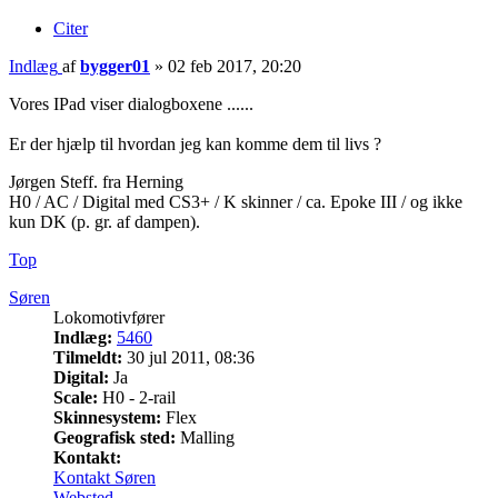
Citer
Indlæg
af
bygger01
»
02 feb 2017, 20:20
Vores IPad viser dialogboxene ......
Er der hjælp til hvordan jeg kan komme dem til livs ?
Jørgen Steff. fra Herning
H0 / AC / Digital med CS3+ / K skinner / ca. Epoke III / og ikke
kun DK (p. gr. af dampen).
Top
Søren
Lokomotivfører
Indlæg:
5460
Tilmeldt:
30 jul 2011, 08:36
Digital:
Ja
Scale:
H0 - 2-rail
Skinnesystem:
Flex
Geografisk sted:
Malling
Kontakt:
Kontakt Søren
Websted