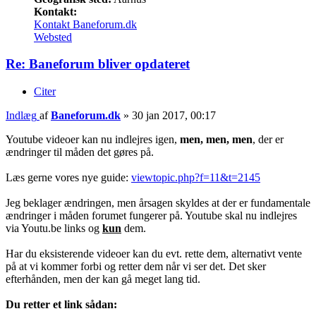
Kontakt:
Kontakt Baneforum.dk
Websted
Re: Baneforum bliver opdateret
Citer
Indlæg
af
Baneforum.dk
»
30 jan 2017, 00:17
Youtube videoer kan nu indlejres igen,
men, men, men
, der er
ændringer til måden det gøres på.
Læs gerne vores nye guide:
viewtopic.php?f=11&t=2145
Jeg beklager ændringen, men årsagen skyldes at der er fundamentale
ændringer i måden forumet fungerer på. Youtube skal nu indlejres
via Youtu.be links og
kun
dem.
Har du eksisterende videoer kan du evt. rette dem, alternativt vente
på at vi kommer forbi og retter dem når vi ser det. Det sker
efterhånden, men der kan gå meget lang tid.
Du retter et link sådan: