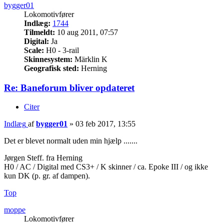
bygger01
Lokomotivfører
Indlæg:
1744
Tilmeldt:
10 aug 2011, 07:57
Digital:
Ja
Scale:
H0 - 3-rail
Skinnesystem:
Märklin K
Geografisk sted:
Herning
Re: Baneforum bliver opdateret
Citer
Indlæg
af
bygger01
»
03 feb 2017, 13:55
Det er blevet normalt uden min hjælp .......
Jørgen Steff. fra Herning
H0 / AC / Digital med CS3+ / K skinner / ca. Epoke III / og ikke
kun DK (p. gr. af dampen).
Top
moppe
Lokomotivfører