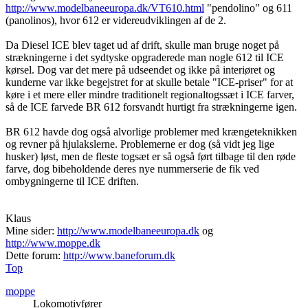
http://www.modelbaneeuropa.dk/VT610.html
"pendolino" og 611
(panolinos), hvor 612 er videreudviklingen af de 2.
Da Diesel ICE blev taget ud af drift, skulle man bruge noget på
strækningerne i det sydtyske opgraderede man nogle 612 til ICE
kørsel. Dog var det mere på udseendet og ikke på interiøret og
kunderne var ikke begejstret for at skulle betale "ICE-priser" for at
køre i et mere eller mindre traditionelt regionaltogssæt i ICE farver,
så de ICE farvede BR 612 forsvandt hurtigt fra strækningerne igen.
BR 612 havde dog også alvorlige problemer med krængeteknikken
og revner på hjulakslerne. Problemerne er dog (så vidt jeg lige
husker) løst, men de fleste togsæt er så også ført tilbage til den røde
farve, dog bibeholdende deres nye nummerserie de fik ved
ombygningerne til ICE driften.
Klaus
Mine sider:
http://www.modelbaneeuropa.dk
og
http://www.moppe.dk
Dette forum:
http://www.baneforum.dk
Top
moppe
Lokomotivfører