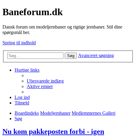
Baneforum.dk
Dansk forum om modeljernbaner og rigtige jernbaner. Stil dine
spørgsmål her.
Spring til indhold
Avanceret søgning
Søg
Hurtige links
Ubesvarede indlæg
Aktive emner
Log ind
Tilmeld
Boardindeks
Modeljernbaner
Medlemmernes Galleri
Søg
Nu kom pakkeposten forbi - igen