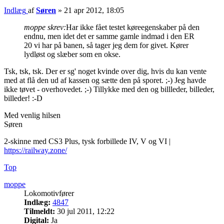
Indlæg
af
Søren
»
21 apr 2012, 18:05
moppe skrev:
Har ikke fået testet køreegenskaber på den
endnu, men idet det er samme gamle indmad i den ER
20 vi har på banen, så tager jeg dem for givet. Kører
lydløst og slæber som en okse.
Tsk, tsk, tsk. Der er sg' noget kvinde over dig, hvis du kan vente
med at flå den ud af kassen og sætte den på sporet. ;-) Jeg havde
ikke tøvet - overhovedet. ;-) Tillykke med den og billleder, billeder,
billeder! :-D
Med venlig hilsen
Søren
2-skinne med CS3 Plus, tysk forbillede IV, V og VI |
https://railway.zone/
Top
moppe
Lokomotivfører
Indlæg:
4847
Tilmeldt:
30 jul 2011, 12:22
Digital:
Ja