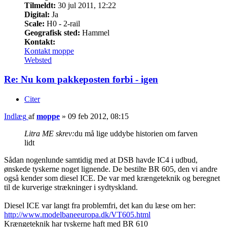
Tilmeldt:
30 jul 2011, 12:22
Digital:
Ja
Scale:
H0 - 2-rail
Geografisk sted:
Hammel
Kontakt:
Kontakt moppe
Websted
Re: Nu kom pakkeposten forbi - igen
Citer
Indlæg
af
moppe
»
09 feb 2012, 08:15
Litra ME skrev:
du må lige uddybe historien om farven
lidt
Sådan nogenlunde samtidig med at DSB havde IC4 i udbud,
ønskede tyskerne noget lignende. De bestilte BR 605, den vi andre
også kender som diesel ICE. De var med krængeteknik og beregnet
til de kurverige strækninger i sydtyskland.
Diesel ICE var langt fra problemfri, det kan du læse om her:
http://www.modelbaneeuropa.dk/VT605.html
Krængeteknik har tyskerne haft med BR 610