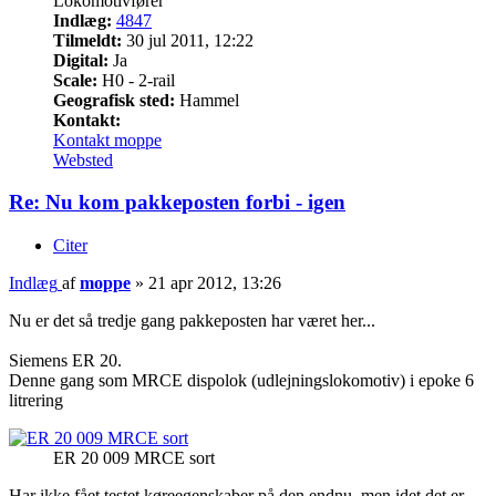
Lokomotivfører
Indlæg:
4847
Tilmeldt:
30 jul 2011, 12:22
Digital:
Ja
Scale:
H0 - 2-rail
Geografisk sted:
Hammel
Kontakt:
Kontakt moppe
Websted
Re: Nu kom pakkeposten forbi - igen
Citer
Indlæg
af
moppe
»
21 apr 2012, 13:26
Nu er det så tredje gang pakkeposten har været her...
Siemens ER 20.
Denne gang som MRCE dispolok (udlejningslokomotiv) i epoke 6
litrering
ER 20 009 MRCE sort
Har ikke fået testet køreegenskaber på den endnu, men idet det er