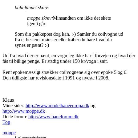
bahnfannet skrev:
moppe skrev:
Minsandten om ikke det skete
igen i går.
Som din pakkepost dog kan. ;-) Samler du coilvogne ud
fra et bestemt mønster eller køber du bare hvad du
synes er pænt? :-)
Ud fra hvad der er pænt, en vogn jeg ikke har i forvejen og hvad der
fås til billige penge. Er stadig under 150 kr/vogn i snit.
Rent epokemæssigt strækker coilvognene sig over epoke 5 og 6.
Den tidligste har revisionsdato i 1991 og nyeste i 2008.
Klaus
Mine sider:
http://www.modelbaneeuropa.dk
og
http://www.moppe.dk
Dette forum:
http://www.baneforum.dk
Top
moppe