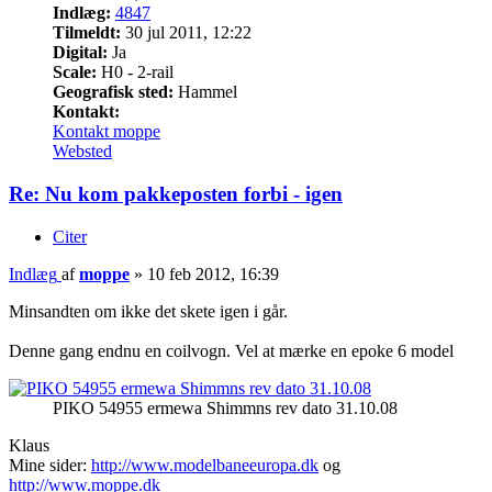
Indlæg:
4847
Tilmeldt:
30 jul 2011, 12:22
Digital:
Ja
Scale:
H0 - 2-rail
Geografisk sted:
Hammel
Kontakt:
Kontakt moppe
Websted
Re: Nu kom pakkeposten forbi - igen
Citer
Indlæg
af
moppe
»
10 feb 2012, 16:39
Minsandten om ikke det skete igen i går.
Denne gang endnu en coilvogn. Vel at mærke en epoke 6 model
PIKO 54955 ermewa Shimmns rev dato 31.10.08
Klaus
Mine sider:
http://www.modelbaneeuropa.dk
og
http://www.moppe.dk