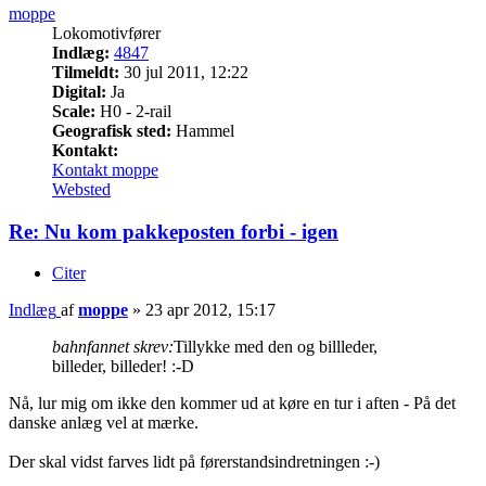
moppe
Lokomotivfører
Indlæg:
4847
Tilmeldt:
30 jul 2011, 12:22
Digital:
Ja
Scale:
H0 - 2-rail
Geografisk sted:
Hammel
Kontakt:
Kontakt moppe
Websted
Re: Nu kom pakkeposten forbi - igen
Citer
Indlæg
af
moppe
»
23 apr 2012, 15:17
bahnfannet skrev:
Tillykke med den og billleder,
billeder, billeder! :-D
Nå, lur mig om ikke den kommer ud at køre en tur i aften - På det
danske anlæg vel at mærke.
Der skal vidst farves lidt på førerstandsindretningen :-)