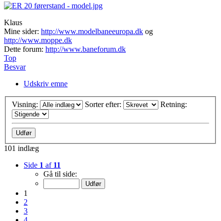
Klaus
Mine sider:
http://www.modelbaneeuropa.dk
og
http://www.moppe.dk
Dette forum:
http://www.baneforum.dk
Top
Besvar
Udskriv emne
Visning:
Sorter efter:
Retning:
101 indlæg
Side
1
af
11
Gå til side:
1
2
3
4