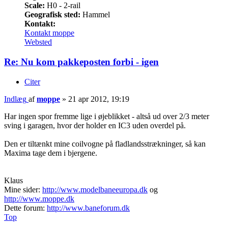
Scale:
H0 - 2-rail
Geografisk sted:
Hammel
Kontakt:
Kontakt moppe
Websted
Re: Nu kom pakkeposten forbi - igen
Citer
Indlæg
af
moppe
»
21 apr 2012, 19:19
Har ingen spor fremme lige i øjeblikket - altså ud over 2/3 meter
sving i garagen, hvor der holder en IC3 uden overdel på.
Den er tiltænkt mine coilvogne på fladlandsstrækninger, så kan
Maxima tage dem i bjergene.
Klaus
Mine sider:
http://www.modelbaneeuropa.dk
og
http://www.moppe.dk
Dette forum:
http://www.baneforum.dk
Top