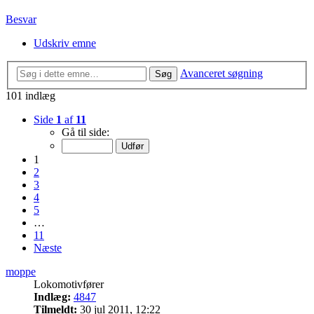
Besvar
Udskriv emne
Avanceret søgning
Søg
101 indlæg
Side
1
af
11
Gå til side:
1
2
3
4
5
…
11
Næste
moppe
Lokomotivfører
Indlæg:
4847
Tilmeldt:
30 jul 2011, 12:22