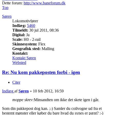
Dette forum:
http://www.baneforum.dk
Top
Søren
Lokomotivfører
Indlæg:
5460
Tilmeldt:
30 jul 2011, 08:36
Digital:
Ja
Scale:
H0 - 2-rail
Skinnesystem:
Flex
Geografisk sted:
Malling
Kontakt:
Kontakt Søren
Websted
Re: Nu kom pakkeposten forbi - igen
Citer
Indlæg
af
Søren
»
10 feb 2012, 16:59
moppe skrev:
Minsandten om ikke det skete igen i går.
Som din pakkepost dog kan. ;-) Samler du coilvogne ud fra et
bestemt mønster eller køber du bare hvad du synes er pænt? :-)