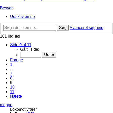
Besvar
Udskriv emne
Søg
Avanceret søgning
101 indlæg
Side
9
af
11
Gå til side:
Forrige
1
…
7
8
9
10
11
Næste
moppe
Lokomotivfører