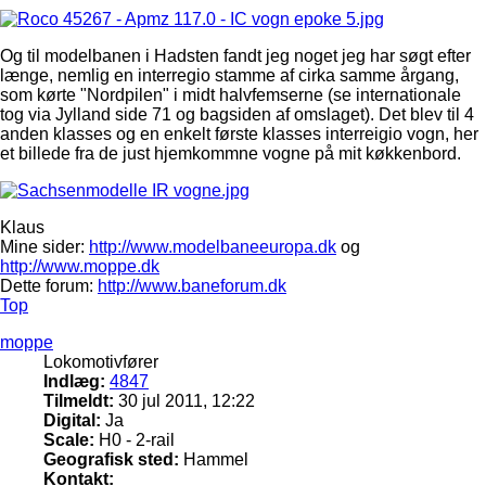
Og til modelbanen i Hadsten fandt jeg noget jeg har søgt efter
længe, nemlig en interregio stamme af cirka samme årgang,
som kørte "Nordpilen" i midt halvfemserne (se internationale
tog via Jylland side 71 og bagsiden af omslaget). Det blev til 4
anden klasses og en enkelt første klasses interreigio vogn, her
et billede fra de just hjemkommne vogne på mit køkkenbord.
Klaus
Mine sider:
http://www.modelbaneeuropa.dk
og
http://www.moppe.dk
Dette forum:
http://www.baneforum.dk
Top
moppe
Lokomotivfører
Indlæg:
4847
Tilmeldt:
30 jul 2011, 12:22
Digital:
Ja
Scale:
H0 - 2-rail
Geografisk sted:
Hammel
Kontakt: