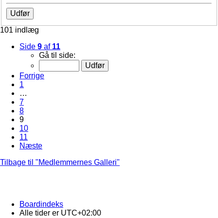
101 indlæg
Side
9
af
11
Gå til side:
Forrige
1
…
7
8
9
10
11
Næste
Tilbage til "Medlemmernes Galleri"
Boardindeks
Alle tider er
UTC+02:00