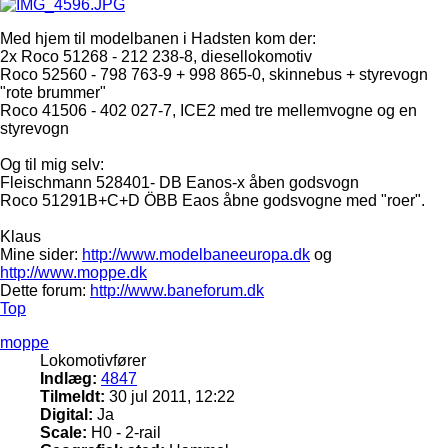
Med hjem til modelbanen i Hadsten kom der:
2x Roco 51268 - 212 238-8, diesellokomotiv
Roco 52560 - 798 763-9 + 998 865-0, skinnebus + styrevogn
"rote brummer"
Roco 41506 - 402 027-7, ICE2 med tre mellemvogne og en
styrevogn
Og til mig selv:
Fleischmann 528401- DB Eanos-x åben godsvogn
Roco 51291B+C+D ÖBB Eaos åbne godsvogne med "roer".
Klaus
Mine sider:
http://www.modelbaneeuropa.dk
og
http://www.moppe.dk
Dette forum:
http://www.baneforum.dk
Top
moppe
Lokomotivfører
Indlæg:
4847
Tilmeldt:
30 jul 2011, 12:22
Digital:
Ja
Scale:
H0 - 2-rail