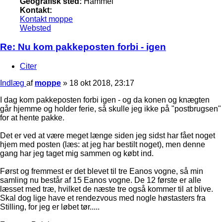
Geografisk sted:
Hammel
Kontakt:
Kontakt moppe
Websted
Re: Nu kom pakkeposten forbi - igen
Citer
Indlæg
af
moppe
»
18 okt 2018, 23:17
I dag kom pakkeposten forbi igen - og da konen og knægten
går hjemme og holder ferie, så skulle jeg ikke på "postbrugsen"
for at hente pakke.
Det er ved at være meget længe siden jeg sidst har fået noget
hjem med posten (læs: at jeg har bestilt noget), men denne
gang har jeg taget mig sammen og købt ind.
Først og fremmest er det blevet til tre Eanos vogne, så min
samling nu består af 15 Eanos vogne. De 12 første er alle
læsset med træ, hvilket de næste tre også kommer til at blive.
Skal dog lige have et rendezvous med nogle høstasters fra
Stilling, for jeg er løbet tør.....