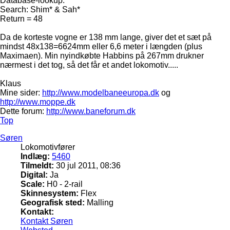
Database-lookup.
Search: Shim* & Sah*
Return = 48
Da de korteste vogne er 138 mm lange, giver det et sæt på
mindst 48x138=6624mm eller 6,6 meter i længden (plus
Maximaen). Min nyindkøbte Habbins på 267mm drukner
nærmest i det tog, så det får et andet lokomotiv.....
Klaus
Mine sider:
http://www.modelbaneeuropa.dk
og
http://www.moppe.dk
Dette forum:
http://www.baneforum.dk
Top
Søren
Lokomotivfører
Indlæg:
5460
Tilmeldt:
30 jul 2011, 08:36
Digital:
Ja
Scale:
H0 - 2-rail
Skinnesystem:
Flex
Geografisk sted:
Malling
Kontakt:
Kontakt Søren