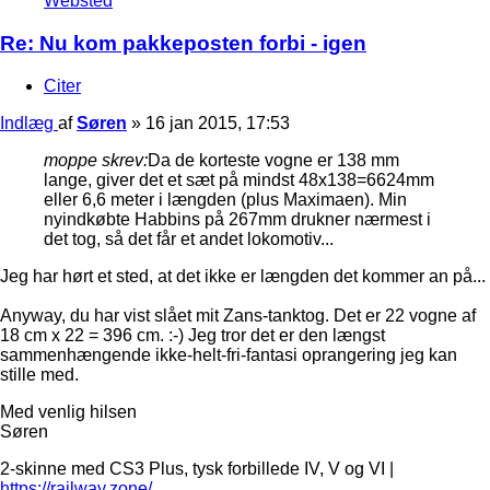
Websted
Re: Nu kom pakkeposten forbi - igen
Citer
Indlæg
af
Søren
»
16 jan 2015, 17:53
moppe skrev:
Da de korteste vogne er 138 mm
lange, giver det et sæt på mindst 48x138=6624mm
eller 6,6 meter i længden (plus Maximaen). Min
nyindkøbte Habbins på 267mm drukner nærmest i
det tog, så det får et andet lokomotiv...
Jeg har hørt et sted, at det ikke er længden det kommer an på...
Anyway, du har vist slået mit Zans-tanktog. Det er 22 vogne af
18 cm x 22 = 396 cm. :-) Jeg tror det er den længst
sammenhængende ikke-helt-fri-fantasi oprangering jeg kan
stille med.
Med venlig hilsen
Søren
2-skinne med CS3 Plus, tysk forbillede IV, V og VI |
https://railway.zone/