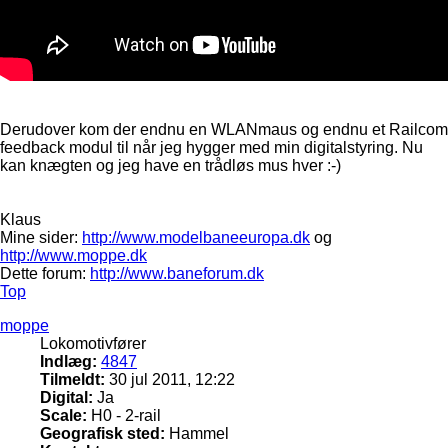
Derudover kom der endnu en WLANmaus og endnu et Railcom
feedback modul til når jeg hygger med min digitalstyring. Nu
kan knægten og jeg have en trådløs mus hver :-)
Klaus
Mine sider:
http://www.modelbaneeuropa.dk
og
http://www.moppe.dk
Dette forum:
http://www.baneforum.dk
Top
moppe
Lokomotivfører
Indlæg:
4847
Tilmeldt:
30 jul 2011, 12:22
Digital:
Ja
Scale:
H0 - 2-rail
Geografisk sted:
Hammel