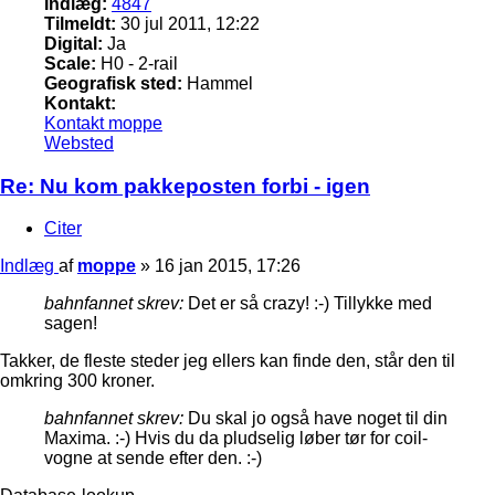
Indlæg:
4847
Tilmeldt:
30 jul 2011, 12:22
Digital:
Ja
Scale:
H0 - 2-rail
Geografisk sted:
Hammel
Kontakt:
Kontakt moppe
Websted
Re: Nu kom pakkeposten forbi - igen
Citer
Indlæg
af
moppe
»
16 jan 2015, 17:26
bahnfannet skrev:
Det er så crazy! :-) Tillykke med
sagen!
Takker, de fleste steder jeg ellers kan finde den, står den til
omkring 300 kroner.
bahnfannet skrev:
Du skal jo også have noget til din
Maxima. :-) Hvis du da pludselig løber tør for coil-
vogne at sende efter den. :-)