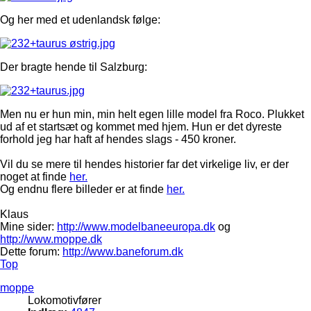
Og her med et udenlandsk følge:
Der bragte hende til Salzburg:
Men nu er hun min, min helt egen lille model fra Roco. Plukket
ud af et startsæt og kommet med hjem. Hun er det dyreste
forhold jeg har haft af hendes slags - 450 kroner.
Vil du se mere til hendes historier far det virkelige liv, er der
noget at finde
her.
Og endnu flere billeder er at finde
her.
Klaus
Mine sider:
http://www.modelbaneeuropa.dk
og
http://www.moppe.dk
Dette forum:
http://www.baneforum.dk
Top
moppe
Lokomotivfører