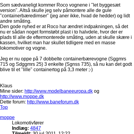
Som sædvaneligt kommer Roco vognene i "let byggesæt
version". Altså skulle jeg selv påmontere alle de gule
"containerbæredimser" (jeg aner ikke, hvad de hedder) og lidt
andre småting.
Den gode nyhed er at Roco har ændret indpakningen, så det
nu er sådan noget formstøbt plast i to halvdele, hvor der er
plads til alle de eftermonterede småting, uden at skulle skære i
kassen, hvilket man har skullet tidligere med en masse
lokomotiver og vogne.
Jeg er nu oppe på 7 dobbelte containerbærevogne (Sggmrs
715 og Sdggmrs 25) 3 enkelte (Sgnss 735), så nu kan det godt
blive til et "lille" containertog på 3,3 meter ;-)
Klaus
Mine sider:
http://www.modelbaneeuropa.dk
og
http://www.moppe.dk
Dette forum:
http://www.baneforum.dk
Top
moppe
Lokomotivfører
Indlæg:
4847
Tilmeldt:
30 jul 2011, 12:22