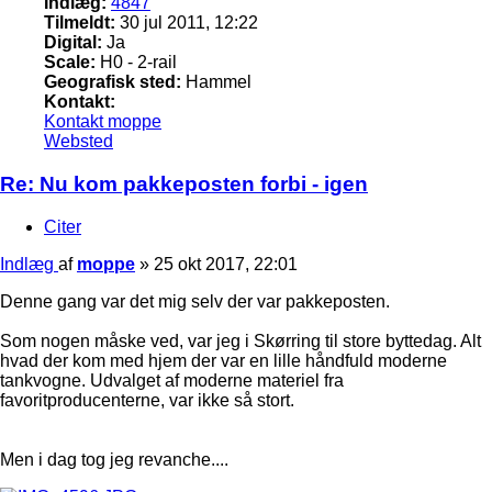
Indlæg:
4847
Tilmeldt:
30 jul 2011, 12:22
Digital:
Ja
Scale:
H0 - 2-rail
Geografisk sted:
Hammel
Kontakt:
Kontakt moppe
Websted
Re: Nu kom pakkeposten forbi - igen
Citer
Indlæg
af
moppe
»
25 okt 2017, 22:01
Denne gang var det mig selv der var pakkeposten.
Som nogen måske ved, var jeg i Skørring til store byttedag. Alt
hvad der kom med hjem der var en lille håndfuld moderne
tankvogne. Udvalget af moderne materiel fra
favoritproducenterne, var ikke så stort.
Men i dag tog jeg revanche....