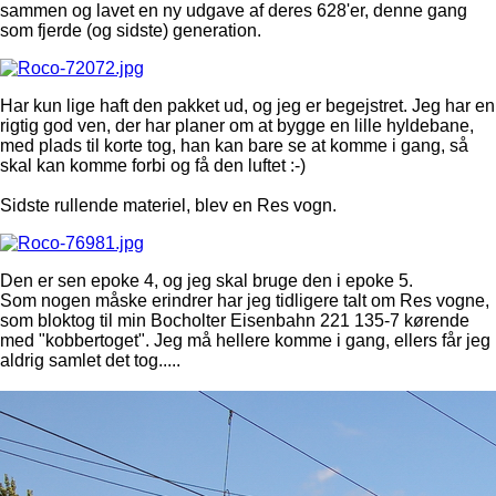
sammen og lavet en ny udgave af deres 628'er, denne gang
som fjerde (og sidste) generation.
Har kun lige haft den pakket ud, og jeg er begejstret. Jeg har en
rigtig god ven, der har planer om at bygge en lille hyldebane,
med plads til korte tog, han kan bare se at komme i gang, så
skal kan komme forbi og få den luftet :-)
Sidste rullende materiel, blev en Res vogn.
Den er sen epoke 4, og jeg skal bruge den i epoke 5.
Som nogen måske erindrer har jeg tidligere talt om Res vogne,
som bloktog til min Bocholter Eisenbahn 221 135-7 kørende
med "kobbertoget". Jeg må hellere komme i gang, ellers får jeg
aldrig samlet det tog.....