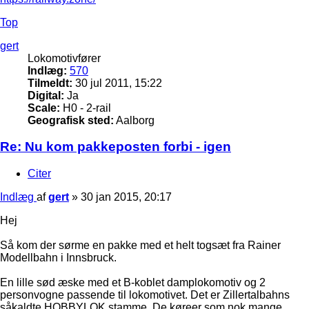
Top
gert
Lokomotivfører
Indlæg:
570
Tilmeldt:
30 jul 2011, 15:22
Digital:
Ja
Scale:
H0 - 2-rail
Geografisk sted:
Aalborg
Re: Nu kom pakkeposten forbi - igen
Citer
Indlæg
af
gert
»
30 jan 2015, 20:17
Hej
Så kom der sørme en pakke med et helt togsæt fra Rainer
Modellbahn i Innsbruck.
En lille sød æske med et B-koblet damplokomotiv og 2
personvogne passende til lokomotivet. Det er Zillertalbahns
såkaldte HOBBYLOK stamme. De køreer som nok mange