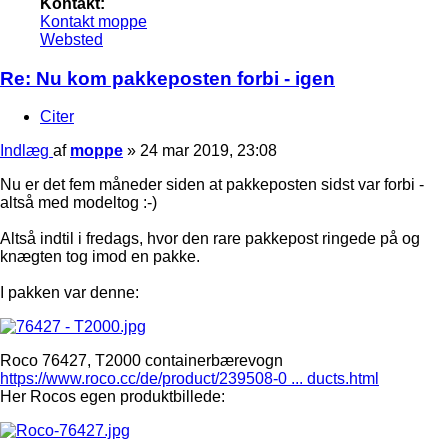
Kontakt:
Kontakt moppe
Websted
Re: Nu kom pakkeposten forbi - igen
Citer
Indlæg
af
moppe
»
24 mar 2019, 23:08
Nu er det fem måneder siden at pakkeposten sidst var forbi -
altså med modeltog :-)
Altså indtil i fredags, hvor den rare pakkepost ringede på og
knægten tog imod en pakke.
I pakken var denne:
Roco 76427, T2000 containerbærevogn
https://www.roco.cc/de/product/239508-0 ... ducts.html
Her Rocos egen produktbillede: