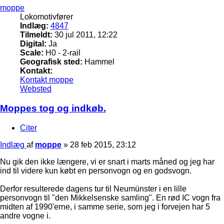
moppe
Lokomotivfører
Indlæg:
4847
Tilmeldt:
30 jul 2011, 12:22
Digital:
Ja
Scale:
H0 - 2-rail
Geografisk sted:
Hammel
Kontakt:
Kontakt moppe
Websted
Moppes tog og indkøb.
Citer
Indlæg
af
moppe
»
28 feb 2015, 23:12
Nu gik den ikke længere, vi er snart i marts måned og jeg har
ind til videre kun købt en personvogn og en godsvogn.
Derfor resulterede dagens tur til Neumünster i en lille
personvogn til "den Mikkelsenske samling". En rød IC vogn fra
midten af 1990'erne, i samme serie, som jeg i forvejen har 5
andre vogne i.