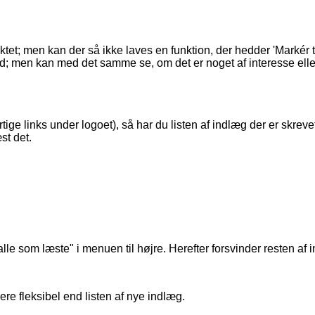
ktet; men kan der så ikke laves en funktion, der hedder 'Markér 
åd; men kan med det samme se, om det er noget af interesse eller
ige links under logoet), så har du listen af indlæg der er skre
st det.
le som læste" i menuen til højre. Herefter forsvinder resten af
mere fleksibel end listen af nye indlæg.