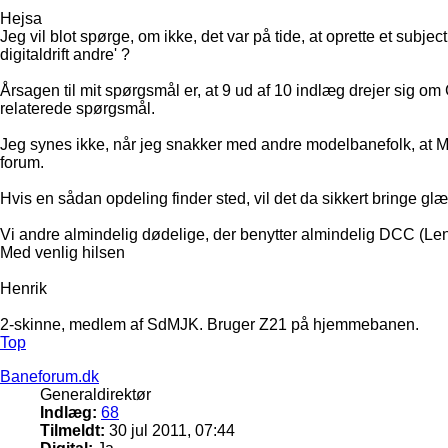
Hejsa
Jeg vil blot spørge, om ikke, det var på tide, at oprette et subjec
digitaldrift andre' ?
Årsagen til mit spørgsmål er, at 9 ud af 10 indlæg drejer sig om
relaterede spørgsmål.
Jeg synes ikke, når jeg snakker med andre modelbanefolk, at Mä
forum.
Hvis en sådan opdeling finder sted, vil det da sikkert bringe gl
Vi andre almindelig dødelige, der benytter almindelig DCC (Lenz,
Med venlig hilsen
Henrik
2-skinne, medlem af SdMJK. Bruger Z21 på hjemmebanen.
Top
Baneforum.dk
Generaldirektør
Indlæg:
68
Tilmeldt:
30 jul 2011, 07:44