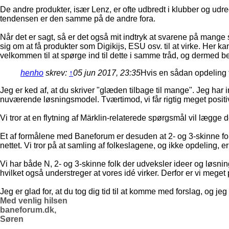
De andre produkter, især Lenz, er ofte udbredt i klubber og udr
tendensen er den samme på de andre fora.
Når det er sagt, så er det også mit indtryk at svarene på mange
sig om at få produkter som Digikijs, ESU osv. til at virke. Her 
velkommen til at spørge ind til dette i samme tråd, og dermed b
henho
skrev:
↑
05 jun 2017, 23:35
Hvis en sådan opdeling f
Jeg er ked af, at du skriver "glæden tilbage til mange". Jeg har 
nuværende løsningsmodel. Tværtimod, vi får rigtig meget positi
Vi tror at en flytning af Märklin-relaterede spørgsmål vil lægge 
Et af formålene med Baneforum er desuden at 2- og 3-skinne fol
nettet. Vi tror på at samling af folkeslagene, og ikke opdeling, e
Vi har både N, 2- og 3-skinne folk der udveksler ideer og løsni
hvilket også understreger at vores idé virker. Derfor er vi mege
Jeg er glad for, at du tog dig tid til at komme med forslag, og j
Med venlig hilsen
baneforum.dk,
Søren