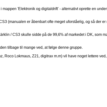
t i mappen 'Elektronik og digitaldrift' - alternativt oprette en und
 CS3 (manualen er åbenbart ofte meget uforståelig, og så der er n
rklin / CS3 skulle sidde på de 99,6% af markedet i DK, som man 
æden tilbage til mange ved, at følge denne gruppe.
 Roco Lokmaus, Z21, digitrax m.m) vil have noget lettere ved, at