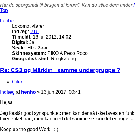
Har du spørgsmål til brugen af forum? Kan du stille dem under
Top
henho
Lokomotivfører
Indlæg:
216
Tilmeldt:
16 jul 2012, 14:02
Digital:
Ja
Scale:
H0 - 2-rail
Skinnesystem:
PIKO A Peco Roco
Geografisk sted:
Ringkøbing
Re: CS3 og Märklin i samme undergruppe ?
Citer
Indlæg
af
henho
»
13 jun 2017, 00:41
Hejsa
Jeg forstår godt synspunktet; men kan der så ikke laves en funk
hver enkel tråd; men kan med det samme se, om det er noget af in
Keep up the good Work ! :-)