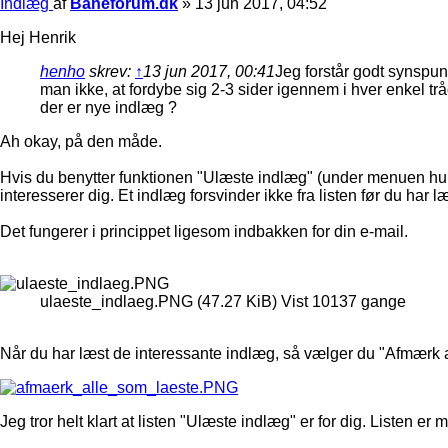
Indlæg
af
Baneforum.dk
»
13 jun 2017, 04:52
Hej Henrik
henho
skrev:
↑
13 jun 2017, 00:41
Jeg forstår godt synspun
man ikke, at fordybe sig 2-3 sider igennem i hver enkel tr
der er nye indlæg ?
Ah okay, på den måde.
Hvis du benytter funktionen "Ulæste indlæg" (under menuen hurt
interesserer dig. Et indlæg forsvinder ikke fra listen før du har læ
Det fungerer i princippet ligesom indbakken for din e-mail.
ulaeste_indlaeg.PNG (47.27 KiB) Vist 10137 gange
Når du har læst de interessante indlæg, så vælger du "Afmærk al
Jeg tror helt klart at listen "Ulæste indlæg" er for dig. Listen er 