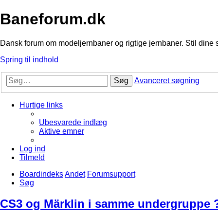
Baneforum.dk
Dansk forum om modeljernbaner og rigtige jernbaner. Stil dine 
Spring til indhold
Søg
Avanceret søgning
Hurtige links
Ubesvarede indlæg
Aktive emner
Log ind
Tilmeld
Boardindeks
Andet
Forumsupport
Søg
CS3 og Märklin i samme undergruppe 