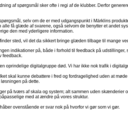
edning af spørgsmål sker ofte i regi af de klubber. Derfor gene
 spørgsmål, selv om de er med udgangspunkt i Märklins produkter
kan alle få glæde af svarene, også selvom de benytter et andet sy
erige den med yderligere information.
inder sted, vil det da sikkert bringe glæden tilbage til mange ve
ingen indikationer på, både i forhold til feedback på udstillinger
v feedback.
den oprindelige digitalgruppe død. Vi har ikke nok trafik i digita
ket skal kunne debattere i fred og fordragelighed uden at møde 
r løsningen på dette.
nger på tværs af skala og system; alt sammen uden skænderier og
t påpasselige med at ændre på vores struktur.
eg håber ovenstående er svar nok på hvorfor vi gør som vi gør.