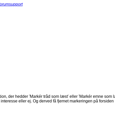
forumsupport
tion, der hedder 'Markér tråd som læst' eller 'Markér emne som l
teresse eller ej. Og derved få fjernet markeringen på forsiden a