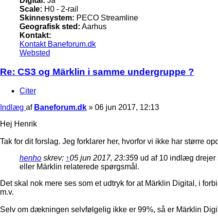
Digital:
Ja
Scale:
H0 - 2-rail
Skinnesystem:
PECO Streamline
Geografisk sted:
Aarhus
Kontakt:
Kontakt Baneforum.dk
Websted
Re: CS3 og Märklin i samme undergruppe ?
Citer
Indlæg
af
Baneforum.dk
»
06 jun 2017, 12:13
Hej Henrik
Tak for dit forslag. Jeg forklarer her, hvorfor vi ikke har større o
henho
skrev:
↑
05 jun 2017, 23:35
9 ud af 10 indlæg drejer
eller Märklin relaterede spørgsmål.
Det skal nok mere ses som et udtryk for at Märklin Digital, i fo
m.v.
Selv om dækningen selvfølgelig ikke er 99%, så er Märklin Digi