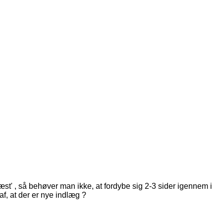
æst' , så behøver man ikke, at fordybe sig 2-3 sider igennem i
f, at der er nye indlæg ?