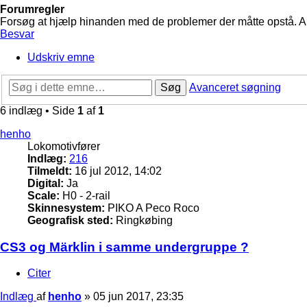
Forumregler
Forsøg at hjælp hinanden med de problemer der måtte opstå. Arbe
Besvar
Udskriv emne
Søg
Avanceret søgning
6 indlæg • Side
1
af
1
henho
Lokomotivfører
Indlæg:
216
Tilmeldt:
16 jul 2012, 14:02
Digital:
Ja
Scale:
H0 - 2-rail
Skinnesystem:
PIKO A Peco Roco
Geografisk sted:
Ringkøbing
CS3 og Märklin i samme undergruppe ?
Citer
Indlæg
af
henho
»
05 jun 2017, 23:35