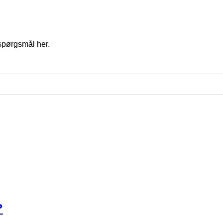
spørgsmål her.
?