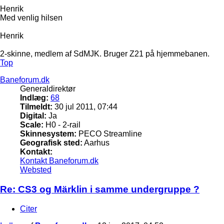
Henrik
Med venlig hilsen
Henrik
2-skinne, medlem af SdMJK. Bruger Z21 på hjemmebanen.
Top
Baneforum.dk
Generaldirektør
Indlæg:
68
Tilmeldt:
30 jul 2011, 07:44
Digital:
Ja
Scale:
H0 - 2-rail
Skinnesystem:
PECO Streamline
Geografisk sted:
Aarhus
Kontakt:
Kontakt Baneforum.dk
Websted
Re: CS3 og Märklin i samme undergruppe ?
Citer