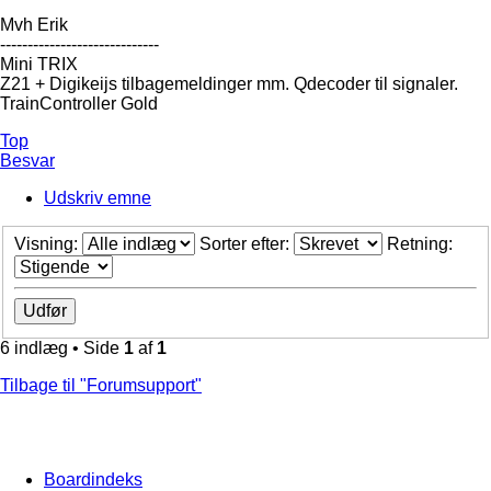
Mvh Erik
-----------------------------
Mini TRIX
Z21 + Digikeijs tilbagemeldinger mm. Qdecoder til signaler.
TrainController Gold
Top
Besvar
Udskriv emne
Visning:
Sorter efter:
Retning:
6 indlæg • Side
1
af
1
Tilbage til "Forumsupport"
Boardindeks