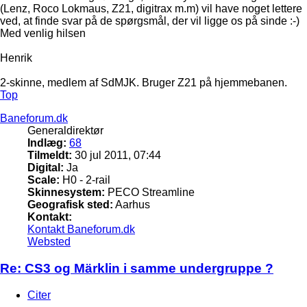
(Lenz, Roco Lokmaus, Z21, digitrax m.m) vil have noget lettere
ved, at finde svar på de spørgsmål, der vil ligge os på sinde :-)
Med venlig hilsen
Henrik
2-skinne, medlem af SdMJK. Bruger Z21 på hjemmebanen.
Top
Baneforum.dk
Generaldirektør
Indlæg:
68
Tilmeldt:
30 jul 2011, 07:44
Digital:
Ja
Scale:
H0 - 2-rail
Skinnesystem:
PECO Streamline
Geografisk sted:
Aarhus
Kontakt:
Kontakt Baneforum.dk
Websted
Re: CS3 og Märklin i samme undergruppe ?
Citer