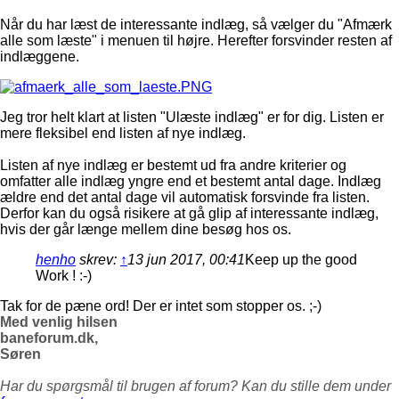
Når du har læst de interessante indlæg, så vælger du "Afmærk
alle som læste" i menuen til højre. Herefter forsvinder resten af
indlæggene.
Jeg tror helt klart at listen "Ulæste indlæg" er for dig. Listen er
mere fleksibel end listen af nye indlæg.
Listen af nye indlæg er bestemt ud fra andre kriterier og
omfatter alle indlæg yngre end et bestemt antal dage. Indlæg
ældre end det antal dage vil automatisk forsvinde fra listen.
Derfor kan du også risikere at gå glip af interessante indlæg,
hvis der går længe mellem dine besøg hos os.
henho
skrev:
↑
13 jun 2017, 00:41
Keep up the good
Work ! :-)
Tak for de pæne ord! Der er intet som stopper os. ;-)
Med venlig hilsen
baneforum.dk,
Søren
Har du spørgsmål til brugen af forum? Kan du stille dem under