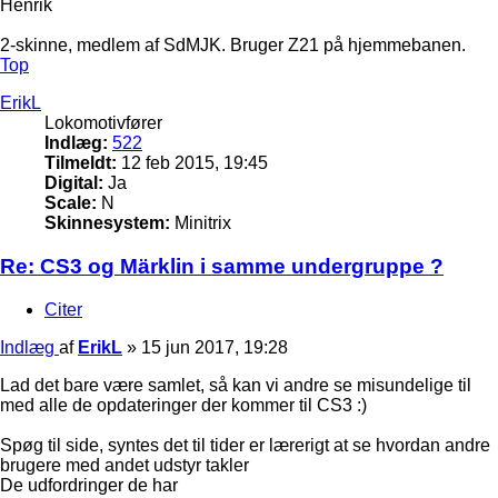
Henrik
2-skinne, medlem af SdMJK. Bruger Z21 på hjemmebanen.
Top
ErikL
Lokomotivfører
Indlæg:
522
Tilmeldt:
12 feb 2015, 19:45
Digital:
Ja
Scale:
N
Skinnesystem:
Minitrix
Re: CS3 og Märklin i samme undergruppe ?
Citer
Indlæg
af
ErikL
»
15 jun 2017, 19:28
Lad det bare være samlet, så kan vi andre se misundelige til
med alle de opdateringer der kommer til CS3 :)
Spøg til side, syntes det til tider er lærerigt at se hvordan andre
brugere med andet udstyr takler
De udfordringer de har