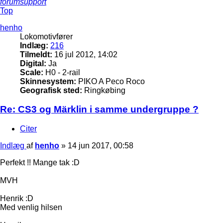
forumsupport
Top
henho
Lokomotivfører
Indlæg:
216
Tilmeldt:
16 jul 2012, 14:02
Digital:
Ja
Scale:
H0 - 2-rail
Skinnesystem:
PIKO A Peco Roco
Geografisk sted:
Ringkøbing
Re: CS3 og Märklin i samme undergruppe ?
Citer
Indlæg
af
henho
»
14 jun 2017, 00:58
Perfekt !! Mange tak :D
MVH
Henrik :D
Med venlig hilsen