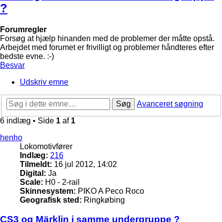
?
Forumregler
Forsøg at hjælp hinanden med de problemer der måtte opstå.
Arbejdet med forumet er frivilligt og problemer håndteres efter
bedste evne. :-)
Besvar
Udskriv emne
Søg
Avanceret søgning
6 indlæg • Side
1
af
1
henho
Lokomotivfører
Indlæg:
216
Tilmeldt:
16 jul 2012, 14:02
Digital:
Ja
Scale:
H0 - 2-rail
Skinnesystem:
PIKO A Peco Roco
Geografisk sted:
Ringkøbing
CS3 og Märklin i samme undergruppe ?