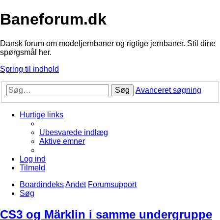
Baneforum.dk
Dansk forum om modeljernbaner og rigtige jernbaner. Stil dine
spørgsmål her.
Spring til indhold
Søg
Avanceret søgning
Hurtige links
Ubesvarede indlæg
Aktive emner
Log ind
Tilmeld
Boardindeks
Andet
Forumsupport
Søg
CS3 og Märklin i samme undergruppe