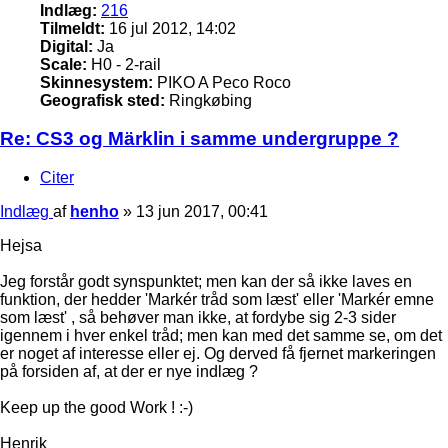
Indlæg:
216
Tilmeldt:
16 jul 2012, 14:02
Digital:
Ja
Scale:
H0 - 2-rail
Skinnesystem:
PIKO A Peco Roco
Geografisk sted:
Ringkøbing
Re: CS3 og Märklin i samme undergruppe ?
Citer
Indlæg
af
henho
»
13 jun 2017, 00:41
Hejsa
Jeg forstår godt synspunktet; men kan der så ikke laves en
funktion, der hedder 'Markér tråd som læst' eller 'Markér emne
som læst' , så behøver man ikke, at fordybe sig 2-3 sider
igennem i hver enkel tråd; men kan med det samme se, om det
er noget af interesse eller ej. Og derved få fjernet markeringen
på forsiden af, at der er nye indlæg ?
Keep up the good Work ! :-)
Henrik