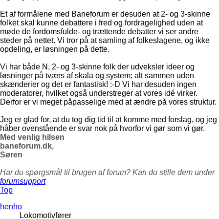
Et af formålene med Baneforum er desuden at 2- og 3-skinne
folket skal kunne debattere i fred og fordragelighed uden at
møde de fordomsfulde- og trættende debatter vi ser andre
steder på nettet. Vi tror på at samling af folkeslagene, og ikke
opdeling, er løsningen på dette.
Vi har både N, 2- og 3-skinne folk der udveksler ideer og
løsninger på tværs af skala og system; alt sammen uden
skænderier og det er fantastisk! :-D Vi har desuden ingen
moderatorer, hvilket også understreger at vores idé virker.
Derfor er vi meget påpasselige med at ændre på vores struktur.
Jeg er glad for, at du tog dig tid til at komme med forslag, og jeg
håber ovenstående er svar nok på hvorfor vi gør som vi gør.
Med venlig hilsen
baneforum.dk,
Søren
Har du spørgsmål til brugen af forum? Kan du stille dem under
forumsupport
Top
henho
Lokomotivfører