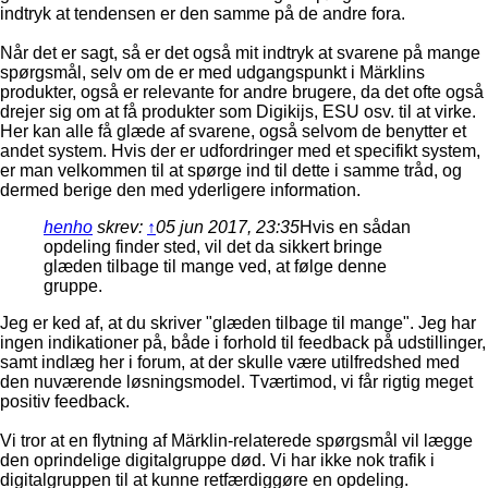
indtryk at tendensen er den samme på de andre fora.
Når det er sagt, så er det også mit indtryk at svarene på mange
spørgsmål, selv om de er med udgangspunkt i Märklins
produkter, også er relevante for andre brugere, da det ofte også
drejer sig om at få produkter som Digikijs, ESU osv. til at virke.
Her kan alle få glæde af svarene, også selvom de benytter et
andet system. Hvis der er udfordringer med et specifikt system,
er man velkommen til at spørge ind til dette i samme tråd, og
dermed berige den med yderligere information.
henho
skrev:
↑
05 jun 2017, 23:35
Hvis en sådan
opdeling finder sted, vil det da sikkert bringe
glæden tilbage til mange ved, at følge denne
gruppe.
Jeg er ked af, at du skriver "glæden tilbage til mange". Jeg har
ingen indikationer på, både i forhold til feedback på udstillinger,
samt indlæg her i forum, at der skulle være utilfredshed med
den nuværende løsningsmodel. Tværtimod, vi får rigtig meget
positiv feedback.
Vi tror at en flytning af Märklin-relaterede spørgsmål vil lægge
den oprindelige digitalgruppe død. Vi har ikke nok trafik i
digitalgruppen til at kunne retfærdiggøre en opdeling.