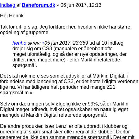
Indlæg
af
Baneforum.dk
»
06 jun 2017, 12:13
Hej Henrik
Tak for dit forslag. Jeg forklarer her, hvorfor vi ikke har større
opdeling af grupperne.
henho
skrev:
↑
05 jun 2017, 23:35
9 ud af 10 indlæg
drejer sig om CS3 (manualen er åbenbart ofte
meget uforståelig, og så der er nye opdateringer, der
driller, med meget mere) - eller Märklin relaterede
spørgsmål.
Det skal nok mere ses som et udtryk for at Märklin Digital, i
forbindelse med lancering af CS3, er det hotte i digitalverdenen
lige nu. Vi har tidligere haft perioder med mange Z21
spørgsmål m.v.
Selv om dækningen selvfølgelig ikke er 99%, så er Märklin
Digital meget udbredt, hvilket også skaber en naturlig øget
mængde af Märklin Digital relaterede spørgsmål.
De andre produkter, især Lenz, er ofte udbredt i klubber og
udredning af spørgsmål sker ofte i regi af de klubber. Derfor
genererer de ikke den samme mængde spørgsmål. Det er mit