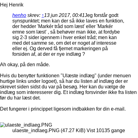
Hej Henrik
henho
skrev:
↑
13 jun 2017, 00:41
Jeg forstår godt
synspunktet; men kan der så ikke laves en funktion,
der hedder 'Markér tråd som læst' eller 'Markér
emne som læst' , så behøver man ikke, at fordybe
sig 2-3 sider igennem i hver enkel tråd; men kan
med det samme se, om det er noget af interesse
eller ej. Og derved få fjernet markeringen på
forsiden af, at der er nye indlæg ?
Ah okay, på den måde.
Hvis du benytter funktionen "Ulæste indlæg" (under menuen
hurtige links under logoet), så har du listen af indlæg der er
skrevet siden sidst du var på besøg. Her kan du vælge de
indlæg som interesserer dig. Et indlæg forsvinder ikke fra listen
før du har læst det.
Det fungerer i princippet ligesom indbakken for din e-mail.
ulaeste_indlaeg.PNG (47.27 KiB) Vist 10135 gange