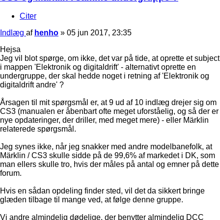
Citer
Indlæg
af
henho
»
05 jun 2017, 23:35
Hejsa
Jeg vil blot spørge, om ikke, det var på tide, at oprette et subject
i mappen 'Elektronik og digitaldrift' - alternativt oprette en
undergruppe, der skal hedde noget i retning af 'Elektronik og
digitaldrift andre' ?
Årsagen til mit spørgsmål er, at 9 ud af 10 indlæg drejer sig om
CS3 (manualen er åbenbart ofte meget uforståelig, og så der er
nye opdateringer, der driller, med meget mere) - eller Märklin
relaterede spørgsmål.
Jeg synes ikke, når jeg snakker med andre modelbanefolk, at
Märklin / CS3 skulle sidde på de 99,6% af markedet i DK, som
man ellers skulle tro, hvis der måles på antal og emner på dette
forum.
Hvis en sådan opdeling finder sted, vil det da sikkert bringe
glæden tilbage til mange ved, at følge denne gruppe.
Vi andre almindelig dødelige, der benytter almindelig DCC