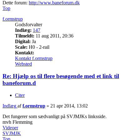
Dette forum:
http://www.baneforum.dk
Top
f.ormstrup
Godsforvalter
Indlæg:
147
Tilmeldt:
11 aug 2011, 20:36
Digital:
Ja
Scale:
H0 - 2-rail
Kontakt:
Kontakt f.ormstrup
Websted
Re: Hjælp os til flere besøgende med et link til
baneforum.d
Citer
Indlæg
af
f.ormstrup
»
21 apr 2014, 13:02
Det fungerer som sædvanligt på SVJMJKs linksside.
mvh Flemming
Videoer
SVJMJK
Top