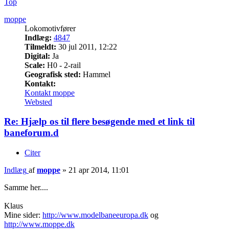
Top
moppe
Lokomotivfører
Indlæg:
4847
Tilmeldt:
30 jul 2011, 12:22
Digital:
Ja
Scale:
H0 - 2-rail
Geografisk sted:
Hammel
Kontakt:
Kontakt moppe
Websted
Re: Hjælp os til flere besøgende med et link til
baneforum.d
Citer
Indlæg
af
moppe
»
21 apr 2014, 11:01
Samme her....
Klaus
Mine sider:
http://www.modelbaneeuropa.dk
og
http://www.moppe.dk