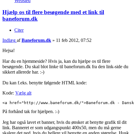
Websted
Hjælp os til flere besøgende med et link til
baneforum.dk
Citer
Indlæg
af
Baneforum.dk
»
11 feb 2012, 07:52
Hejsa!
Har du en hjemmeside? Hvis ja, kan du hjælpe os til flere
besøgende. Du skal blot linke til baneforum.dk fra den link-side du
sikkert allerede har. :-)
Du kan f.eks. benytte følgende HTML kode:
Kode:
Vælg alt
<a href="http://www.baneforum.dk/">Baneforum.dk - Dansk
På forhånd tak for hjælpen. :-)
Jeg har også lavet et banner, hvis du ønsker at benytte grafik til dit
link. Banneret er som udgangspunkt 400x50, men du må gerne
skalere det ned, hvis du hellere vil benytte en anden størrelse. Husk