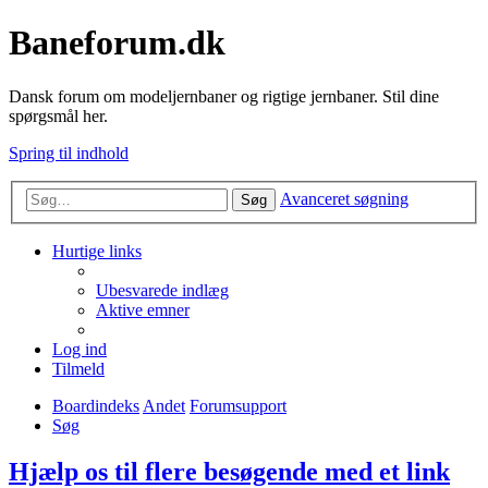
Baneforum.dk
Dansk forum om modeljernbaner og rigtige jernbaner. Stil dine
spørgsmål her.
Spring til indhold
Avanceret søgning
Søg
Hurtige links
Ubesvarede indlæg
Aktive emner
Log ind
Tilmeld
Boardindeks
Andet
Forumsupport
Søg
Hjælp os til flere besøgende med et link