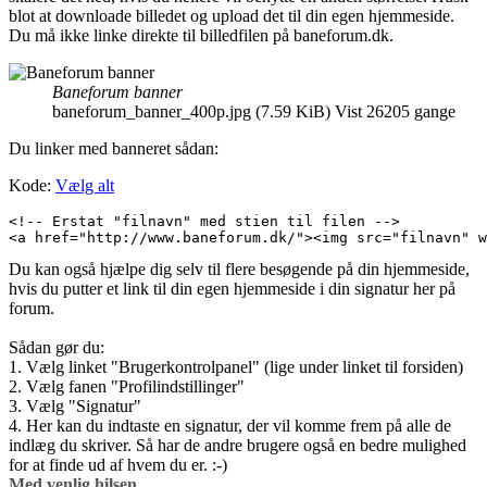
blot at downloade billedet og upload det til din egen hjemmeside.
Du må ikke linke direkte til billedfilen på baneforum.dk.
Baneforum banner
baneforum_banner_400p.jpg (7.59 KiB) Vist 26205 gange
Du linker med banneret sådan:
Kode:
Vælg alt
<!-- Erstat "filnavn" med stien til filen -->

<a href="http://www.baneforum.dk/"><img src="filnavn" w
Du kan også hjælpe dig selv til flere besøgende på din hjemmeside,
hvis du putter et link til din egen hjemmeside i din signatur her på
forum.
Sådan gør du:
1. Vælg linket "Brugerkontrolpanel" (lige under linket til forsiden)
2. Vælg fanen "Profilindstillinger"
3. Vælg "Signatur"
4. Her kan du indtaste en signatur, der vil komme frem på alle de
indlæg du skriver. Så har de andre brugere også en bedre mulighed
for at finde ud af hvem du er. :-)
Med venlig hilsen