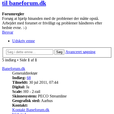
til baneforum.dk
Forumregler
Forsøg at hjælp hinanden med de problemer der måtte opstå.
Arbejdet med forumet er frivilligt og problemer håndteres efter
bedste evne. :-)
Besvar
Udskriv emne
Avanceret søgning
Søg
5 indlæg • Side
1
af
1
Baneforum.dk
Generaldirektør
Indlæg:
68
Tilmeldt:
30 jul 2011, 07:44
Digital:
Ja
Scale:
H0 - 2-rail
Skinnesystem:
PECO Streamline
Geografisk sted:
Aarhus
Kontakt:
Kontakt Baneforum.dk