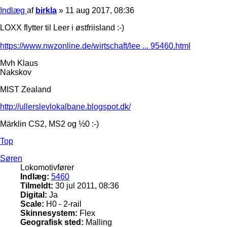
Indlæg
af
birkla
»
11 aug 2017, 08:36
LOXX flytter til Leer i østfriisland :-)
https://www.nwzonline.de/wirtschaft/lee ... 95460.html
Mvh Klaus
Nakskov
MIST Zealand
http://ullerslevlokalbane.blogspot.dk/
Märklin CS2, MS2 og ½0 :-)
Top
Søren
Lokomotivfører
Indlæg:
5460
Tilmeldt:
30 jul 2011, 08:36
Digital:
Ja
Scale:
H0 - 2-rail
Skinnesystem:
Flex
Geografisk sted:
Malling