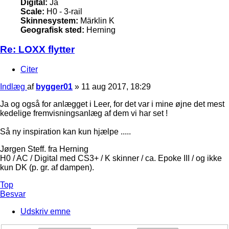
Digital:
Ja
Scale:
H0 - 3-rail
Skinnesystem:
Märklin K
Geografisk sted:
Herning
Re: LOXX flytter
Citer
Indlæg
af
bygger01
»
11 aug 2017, 18:29
Ja og også for anlægget i Leer, for det var i mine øjne det mest
kedelige fremvisningsanlæg af dem vi har set !
Så ny inspiration kan kun hjælpe .....
Jørgen Steff. fra Herning
H0 / AC / Digital med CS3+ / K skinner / ca. Epoke III / og ikke
kun DK (p. gr. af dampen).
Top
Besvar
Udskriv emne