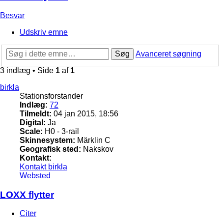
Besvar
Udskriv emne
Søg
Avanceret søgning
3 indlæg • Side
1
af
1
birkla
Stationsforstander
Indlæg:
72
Tilmeldt:
04 jan 2015, 18:56
Digital:
Ja
Scale:
H0 - 3-rail
Skinnesystem:
Märklin C
Geografisk sted:
Nakskov
Kontakt:
Kontakt birkla
Websted
LOXX flytter
Citer