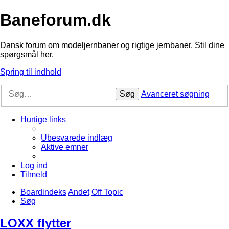
Baneforum.dk
Dansk forum om modeljernbaner og rigtige jernbaner. Stil dine
spørgsmål her.
Spring til indhold
Søg
Avanceret søgning
Hurtige links
Ubesvarede indlæg
Aktive emner
Log ind
Tilmeld
Boardindeks
Andet
Off Topic
Søg
LOXX flytter