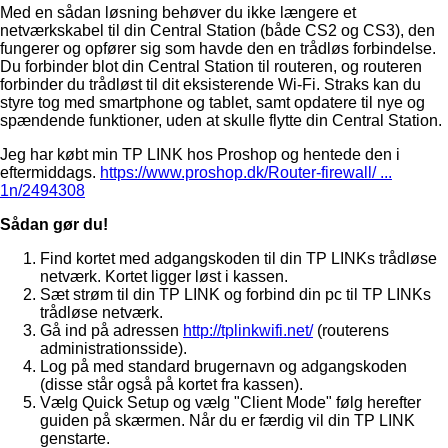
Med en sådan løsning behøver du ikke længere et
netværkskabel til din Central Station (både CS2 og CS3), den
fungerer og opfører sig som havde den en trådløs forbindelse.
Du forbinder blot din Central Station til routeren, og routeren
forbinder du trådløst til dit eksisterende Wi-Fi. Straks kan du
styre tog med smartphone og tablet, samt opdatere til nye og
spændende funktioner, uden at skulle flytte din Central Station.
Jeg har købt min TP LINK hos Proshop og hentede den i
eftermiddags.
https://www.proshop.dk/Router-firewall/ ...
1n/2494308
Sådan gør du!
Find kortet med adgangskoden til din TP LINKs trådløse
netværk. Kortet ligger løst i kassen.
Sæt strøm til din TP LINK og forbind din pc til TP LINKs
trådløse netværk.
Gå ind på adressen
http://tplinkwifi.net/
(routerens
administrationsside).
Log på med standard brugernavn og adgangskoden
(disse står også på kortet fra kassen).
Vælg Quick Setup og vælg "Client Mode" følg herefter
guiden på skærmen. Når du er færdig vil din TP LINK
genstarte.