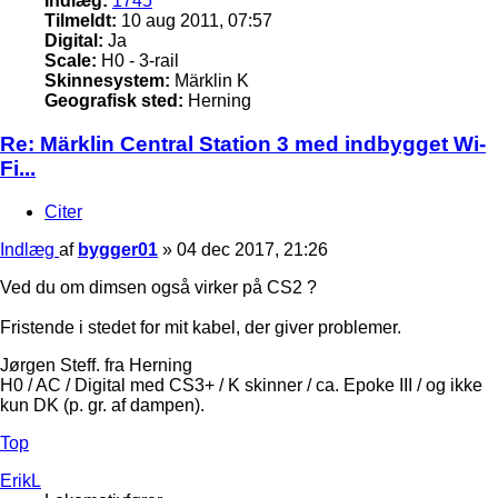
Indlæg:
1745
Tilmeldt:
10 aug 2011, 07:57
Digital:
Ja
Scale:
H0 - 3-rail
Skinnesystem:
Märklin K
Geografisk sted:
Herning
Re: Märklin Central Station 3 med indbygget Wi-
Fi...
Citer
Indlæg
af
bygger01
»
04 dec 2017, 21:26
Ved du om dimsen også virker på CS2 ?
Fristende i stedet for mit kabel, der giver problemer.
Jørgen Steff. fra Herning
H0 / AC / Digital med CS3+ / K skinner / ca. Epoke III / og ikke
kun DK (p. gr. af dampen).
Top
ErikL