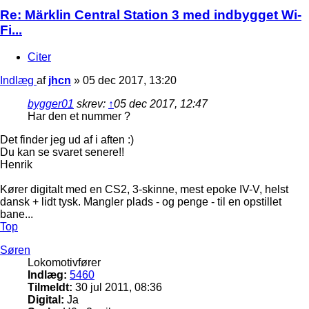
Re: Märklin Central Station 3 med indbygget Wi-
Fi...
Citer
Indlæg
af
jhcn
»
05 dec 2017, 13:20
bygger01
skrev:
↑
05 dec 2017, 12:47
Har den et nummer ?
Det finder jeg ud af i aften :)
Du kan se svaret senere!!
Henrik
Kører digitalt med en CS2, 3-skinne, mest epoke IV-V, helst
dansk + lidt tysk. Mangler plads - og penge - til en opstillet
bane...
Top
Søren
Lokomotivfører
Indlæg:
5460
Tilmeldt:
30 jul 2011, 08:36
Digital:
Ja