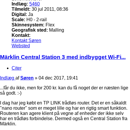
Indlæg:
5460
Tilmeldt:
30 jul 2011, 08:36
Digital:
Ja
Scale:
H0 - 2-rail
Skinnesystem:
Flex
Geografisk sted:
Malling
Kontakt:
Kontakt Søren
Websted
Märklin Central Station 3 med indbygget Wi-Fi...
Citer
Indlæg
af
Søren
»
04 dec 2017, 19:41
...får du ikke, men for 200 kr. kan du få noget der er næsten lige
så godt. :-)
I dag har jeg købt en TP LINK trådløs router. Det er en såkaldt
"nano router" som er meget lille og har en rigtig smart funktion.
Routeren kan agere klient på vegne af enheder der ikke selv
har en trådløs forbindelse. Dermed også en Central Station fra
Märklin.