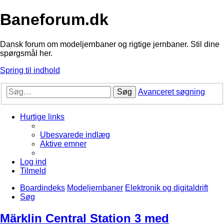
Baneforum.dk
Dansk forum om modeljernbaner og rigtige jernbaner. Stil dine
spørgsmål her.
Spring til indhold
Søg
Avanceret søgning
Hurtige links
Ubesvarede indlæg
Aktive emner
Log ind
Tilmeld
Boardindeks
Modeljernbaner
Elektronik og digitaldrift
Søg
Märklin Central Station 3 med