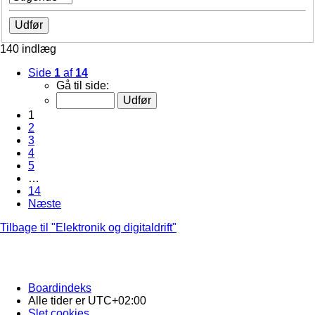
140 indlæg
Side
1
af
14
Gå til side:
1
2
3
4
5
…
14
Næste
Tilbage til "Elektronik og digitaldrift"
Boardindeks
Alle tider er
UTC+02:00
Slet cookies