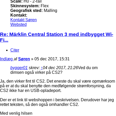
Scale:
H0 - 2-rail
Skinnesystem:
Flex
Geografisk sted:
Malling
Kontakt:
Kontakt Søren
Websted
Re: Märklin Central Station 3 med indbygget Wi-
Fi...
Citer
Indlæg
af
Søren
»
05 dec 2017, 15:31
bygger01
skrev:
↑
04 dec 2017, 21:26
Ved du om
dimsen også virker på CS2?
Ja, den virker fint til CS2. Det eneste du skal være opmærksom
på er at du skal benytte den medfølgende strømforsyning, da
CS2 ikke har en USB-opladeport.
Der er et link til webshoppen i beskrivelsen. Derudover har jeg
rettet teksten, så den også omhandler CS2.
Med venlig hilsen