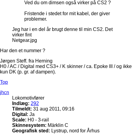
Ved du om dimsen også virker på CS2 ?
Fristende i stedet for mit kabel, der giver
problemer.
Jeg har i en del år brugt denne til min CS2. Det
virker fint
Netgear.jpg
Har den et nummer ?
Jørgen Steff. fra Herning
H0 / AC / Digital med CS3+ / K skinner / ca. Epoke III / og ikke
kun DK (p. gr. af dampen).
Top
jhcn
Lokomotivfører
Indlæg:
292
Tilmeldt:
31 aug 2011, 09:16
Digital:
Ja
Scale:
H0 - 3-rail
Skinnesystem:
Märklin C
Geografisk sted:
Lystrup, nord for Århus