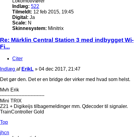
Lokomotivfører
Indlæg:
522
Tilmeldt:
12 feb 2015, 19:45
Digital:
Ja
Scale:
N
Skinnesystem:
Minitrix
Re: Märklin Central Station 3 med indbygget Wi-
Fi...
Citer
Indlæg
af
ErikL
»
04 dec 2017, 21:47
Det gør den. Det er en bridge der virker med hvad som helst.
Mvh Erik
-----------------------------
Mini TRIX
Z21 + Digikeijs tilbagemeldinger mm. Qdecoder til signaler.
TrainController Gold
Top
jhcn