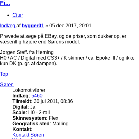
Fi...
Citer
Indlæg
af
bygger01
»
05 dec 2017, 20:01
Prøvede at søge på EBay, og de priser, som dukker op, er
væsentlig højere end Sørens model.
Jørgen Steff. fra Herning
H0 / AC / Digital med CS3+ / K skinner / ca. Epoke III / og ikke
kun DK (p. gr. af dampen).
Top
Søren
Lokomotivfører
Indlæg:
5460
Tilmeldt:
30 jul 2011, 08:36
Digital:
Ja
Scale:
H0 - 2-rail
Skinnesystem:
Flex
Geografisk sted:
Malling
Kontakt:
Kontakt Søren