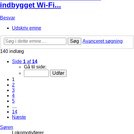
indbygget Wi-Fi...
Besvar
Udskriv emne
Søg
Avanceret søgning
140 indlæg
Side
1
af
14
Gå til side:
1
2
3
4
5
…
14
Næste
Søren
Lokomotivfører