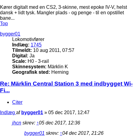
Kører digitalt med en CS2, 3-skinne, mest epoke IV-V, helst
dansk + lidt tysk. Mangler plads - og penge - til en opstillet
bane...
Top
bygger01
Lokomotivfører
Indlæg:
1745
Tilmeldt:
10 aug 2011, 07:57
Digital:
Ja
Scale:
H0 - 3-rail
Skinnesystem:
Märklin K
Geografisk sted:
Herning
Re: Märklin Central Station 3 med indbygget Wi-
Fi...
Citer
Indlæg
af
bygger01
»
05 dec 2017, 12:47
jhcn
skrev:
↑
05 dec 2017, 12:36
bygger01
skrev:
↑
04 dec 2017, 21:26