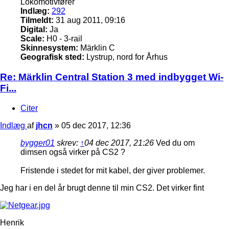
Lokomotivfører
Indlæg:
292
Tilmeldt:
31 aug 2011, 09:16
Digital:
Ja
Scale:
H0 - 3-rail
Skinnesystem:
Märklin C
Geografisk sted:
Lystrup, nord for Århus
Re: Märklin Central Station 3 med indbygget Wi-
Fi...
Citer
Indlæg
af
jhcn
»
05 dec 2017, 12:36
bygger01
skrev:
↑
04 dec 2017, 21:26
Ved du om
dimsen også virker på CS2 ?
Fristende i stedet for mit kabel, der giver problemer.
Jeg har i en del år brugt denne til min CS2. Det virker fint
Henrik