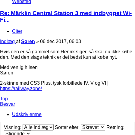
Websted
Re: Märklin Central Station 3 med indbygget Wi-
Fi...
Citer
Indlæg
af
Søren
»
06 dec 2017, 06:03
Hvis den er så gammel som Henrik siger, så skal du ikke købe
den. Med den slags teknik er det bedst kun at købe nyt.
Med venlig hilsen
Søren
2-skinne med CS3 Plus, tysk forbillede IV, V og VI |
https://railway.zone/
Top
Besvar
Udskriv emne
Visning:
Sorter efter:
Retning: