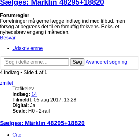
Sælges: Märklin 48295+18820
Forumregler
Forretninger må gerne lægge indlæg ind med tilbud, men
forsøg at begræns det til en fornuftig frekvens. F.eks. et
nyhedsbrev engang i måneden.
Besvar
Udskriv emne
Søg
Avanceret søgning
4 indlæg • Side
1
af
1
zmilet
Trafikelev
Indlæg:
14
Tilmeldt:
05 aug 2017, 13:28
Digital:
Ja
Scale:
H0 - 2-rail
Sælges: Märklin 48295+18820
Citer