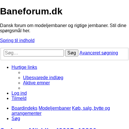
Baneforum.dk
Dansk forum om modeljernbaner og rigtige jernbaner. Stil dine
spørgsmål her.
Spring til indhold
Søg
Avanceret søgning
Hurtige links
Ubesvarede indlæg
Aktive emner
Log ind
Tilmeld
Boardindeks
Modeljernbaner
Køb, salg, bytte og
arrangementer
Søg