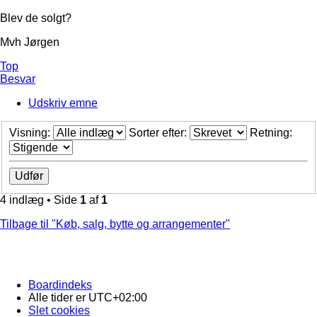
Blev de solgt?
Mvh Jørgen
Top
Besvar
Udskriv emne
Visning:
Sorter efter:
Retning:
4 indlæg • Side
1
af
1
Tilbage til "Køb, salg, bytte og arrangementer"
Boardindeks
Alle tider er
UTC+02:00
Slet cookies