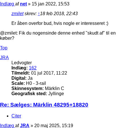
Indlæg
af
net
»
15 jan 2022, 15:53
zmilet
skrev:
↑
18 feb 2018, 22:43
Er åben overfor bud, hvis nogle er interesseret :)
@zmilet: Fik du nogensinde denne enhed "skudt af" til en
køber?
Top
JRA
Ledvogter
Indlæg:
162
Tilmeldt:
01 jul 2017, 11:22
Digital:
Ja
Scale:
H0 - 3-rail
Skinnesystem:
Märklin C
Geografisk sted:
Jyllinge
Re: Sælges: Märklin 48295+18820
Citer
Indlæg
af
JRA
»
20 maj 2025, 15:19