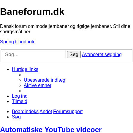
Baneforum.dk
Dansk forum om modeljernbaner og rigtige jernbaner. Stil dine
spørgsmål her.
Spring til indhold
Søg
Avanceret søgning
Hurtige links
Ubesvarede indlæg
Aktive emner
Log ind
Tilmeld
Boardindeks
Andet
Forumsupport
Søg
Automatiske YouTube videoer