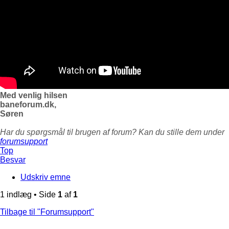
Med venlig hilsen
baneforum.dk,
Søren
Har du spørgsmål til brugen af forum? Kan du stille dem under
forumsupport
Top
Besvar
Udskriv emne
1 indlæg • Side
1
af
1
Tilbage til "Forumsupport"