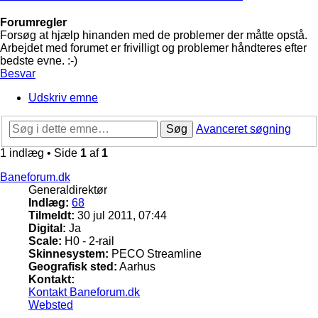
Forumregler
Forsøg at hjælp hinanden med de problemer der måtte opstå.
Arbejdet med forumet er frivilligt og problemer håndteres efter
bedste evne. :-)
Besvar
Udskriv emne
Søg
Avanceret søgning
1 indlæg • Side
1
af
1
Baneforum.dk
Generaldirektør
Indlæg:
68
Tilmeldt:
30 jul 2011, 07:44
Digital:
Ja
Scale:
H0 - 2-rail
Skinnesystem:
PECO Streamline
Geografisk sted:
Aarhus
Kontakt:
Kontakt Baneforum.dk
Websted