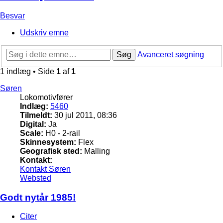
Besvar
Udskriv emne
Søg
Avanceret søgning
1 indlæg • Side
1
af
1
Søren
Lokomotivfører
Indlæg:
5460
Tilmeldt:
30 jul 2011, 08:36
Digital:
Ja
Scale:
H0 - 2-rail
Skinnesystem:
Flex
Geografisk sted:
Malling
Kontakt:
Kontakt Søren
Websted
Godt nytår 1985!
Citer