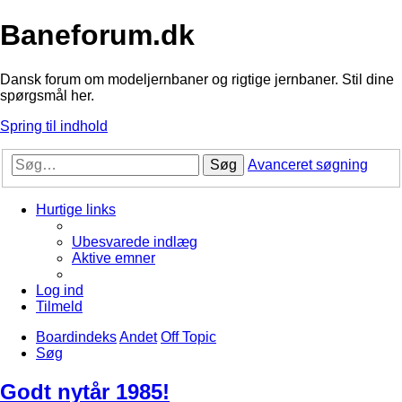
Baneforum.dk
Dansk forum om modeljernbaner og rigtige jernbaner. Stil dine
spørgsmål her.
Spring til indhold
Søg
Avanceret søgning
Hurtige links
Ubesvarede indlæg
Aktive emner
Log ind
Tilmeld
Boardindeks
Andet
Off Topic
Søg
Godt nytår 1985!