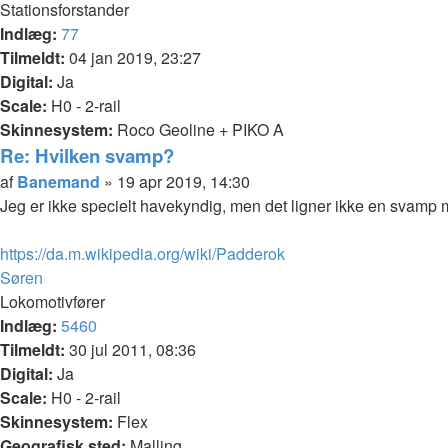
Stationsforstander
Indlæg:
77
Tilmeldt:
04 jan 2019, 23:27
Digital:
Ja
Scale:
H0 - 2-rail
Skinnesystem:
Roco Geoline + PIKO A
Re: Hvilken svamp?
Citer
Indlæg
af
Banemand
»
19 apr 2019, 14:30
Jeg er ikke specielt havekyndig, men det ligner ikke en svamp
https://da.m.wikipedia.org/wiki/Padderok
Top
Søren
Lokomotivfører
Indlæg:
5460
Tilmeldt:
30 jul 2011, 08:36
Digital:
Ja
Scale:
H0 - 2-rail
Skinnesystem:
Flex
Geografisk sted:
Malling