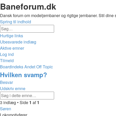
Baneforum.dk
Dansk forum om modeljernbaner og rigtige jernbaner. Stil dine 
Spring til indhold
Avanceret
Søg
søgning
Hurtige links
Ubesvarede indlæg
Aktive emner
Log ind
Tilmeld
Boardindeks
Andet
Off Topic
Søg
Hvilken svamp?
Besvar
Udskriv emne
Avanceret
Søg
søgning
3 indlæg • Side
1
af
1
Søren
Lokomotivfører