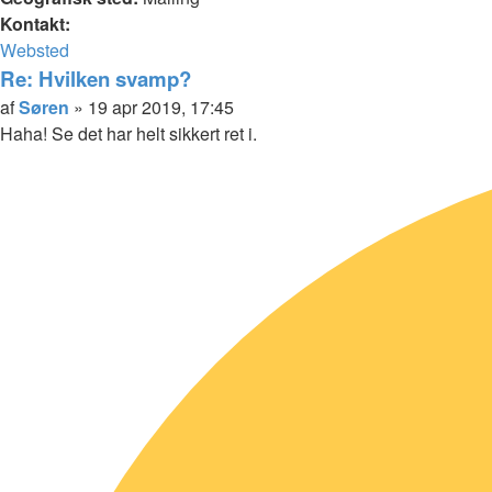
Kontakt:
Kontakt
Websted
Søren
Re: Hvilken svamp?
Citer
Indlæg
af
Søren
»
19 apr 2019, 17:45
Haha! Se det har helt sikkert ret i.