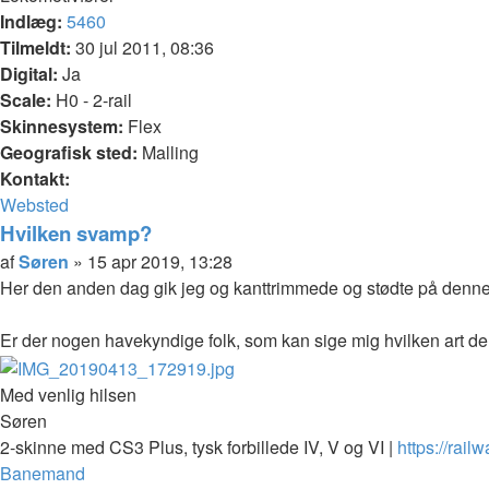
Indlæg:
5460
Tilmeldt:
30 jul 2011, 08:36
Digital:
Ja
Scale:
H0 - 2-rail
Skinnesystem:
Flex
Geografisk sted:
Malling
Kontakt:
Kontakt
Websted
Søren
Hvilken svamp?
Citer
Indlæg
af
Søren
»
15 apr 2019, 13:28
Her den anden dag gik jeg og kanttrimmede og stødte på denne
Er der nogen havekyndige folk, som kan sige mig hvilken art de
Med venlig hilsen
Søren
2-skinne med CS3 Plus, tysk forbillede IV, V og VI |
https://rail
Top
Banemand