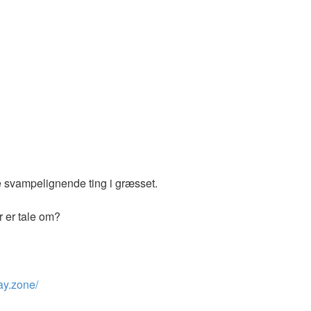
 svampelignende ting i græsset.
r er tale om?
way.zone/