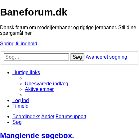
Baneforum.dk
Dansk forum om modeljernbaner og rigtige jernbaner. Stil dine
spørgsmål her.
Spring til indhold
Søg
Avanceret søgning
Hurtige links
Ubesvarede indlæg
Aktive emner
Log ind
Tilmeld
Boardindeks
Andet
Forumsupport
Søg
Manglende søgebox.