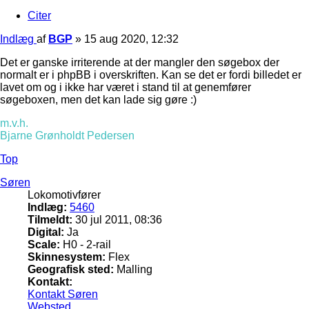
Citer
Indlæg
af
BGP
»
15 aug 2020, 12:32
Det er ganske irriterende at der mangler den søgebox der
normalt er i phpBB i overskriften. Kan se det er fordi billedet er
lavet om og i ikke har været i stand til at genemfører
søgeboxen, men det kan lade sig gøre :)
m.v.h.
Bjarne Grønholdt Pedersen
Top
Søren
Lokomotivfører
Indlæg:
5460
Tilmeldt:
30 jul 2011, 08:36
Digital:
Ja
Scale:
H0 - 2-rail
Skinnesystem:
Flex
Geografisk sted:
Malling
Kontakt:
Kontakt Søren
Websted