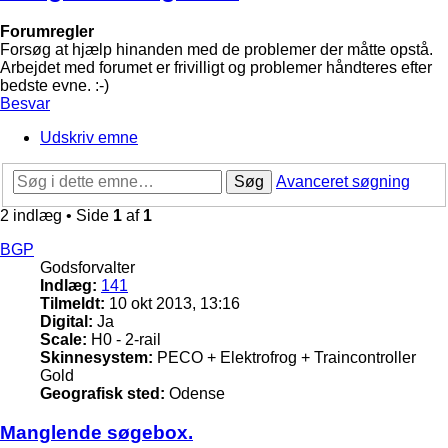
Forumregler
Forsøg at hjælp hinanden med de problemer der måtte opstå.
Arbejdet med forumet er frivilligt og problemer håndteres efter
bedste evne. :-)
Besvar
Udskriv emne
Søg
Avanceret søgning
2 indlæg • Side
1
af
1
BGP
Godsforvalter
Indlæg:
141
Tilmeldt:
10 okt 2013, 13:16
Digital:
Ja
Scale:
H0 - 2-rail
Skinnesystem:
PECO + Elektrofrog + Traincontroller
Gold
Geografisk sted:
Odense
Manglende søgebox.