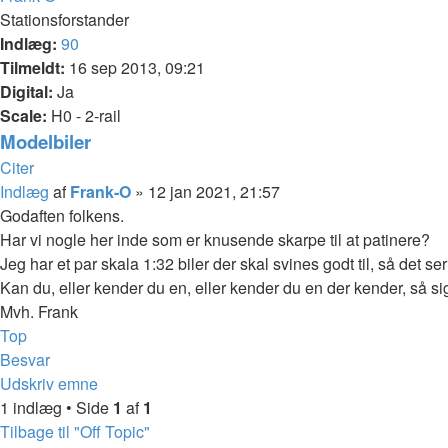
Stationsforstander
Indlæg:
90
Tilmeldt:
16 sep 2013, 09:21
Digital:
Ja
Scale:
H0 - 2-rail
Modelbiler
Citer
Indlæg
af
Frank-O
»
12 jan 2021, 21:57
Godaften folkens.
Har vi nogle her inde som er knusende skarpe til at patinere?
Jeg har et par skala 1:32 biler der skal svines godt til, så det
Kan du, eller kender du en, eller kender du en der kender, så sig
Mvh. Frank
Top
Besvar
Udskriv emne
1 indlæg • Side
1
af
1
Tilbage til "Off Topic"