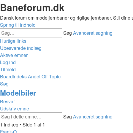
Baneforum.dk
Dansk forum om modeljernbaner og rigtige jernbaner. Stil dine 
Spring til indhold
Søg
Avanceret søgning
Hurtige links
Ubesvarede indlæg
Aktive emner
Log ind
Tilmeld
Boardindeks
Andet
Off Topic
Søg
Modelbiler
Besvar
Udskriv emne
Søg
Avanceret søgning
1 indlæg • Side
1
af
1
Frank-O