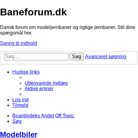
Baneforum.dk
Dansk forum om modeljernbaner og rigtige jernbaner. Stil dine
spørgsmål her.
Spring til indhold
Søg
Avanceret søgning
Hurtige links
Ubesvarede indlæg
Aktive emner
Log ind
Tilmeld
Boardindeks
Andet
Off Topic
Søg
Modelbiler