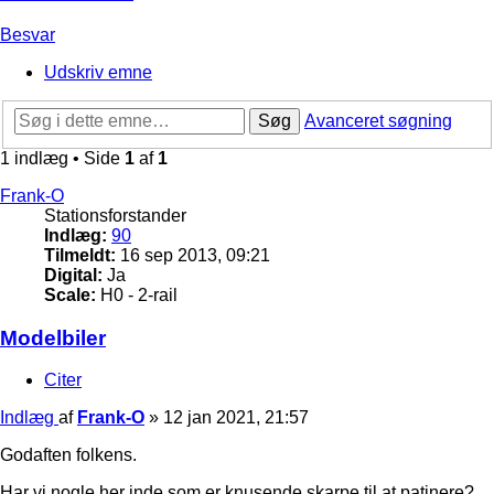
Besvar
Udskriv emne
Søg
Avanceret søgning
1 indlæg • Side
1
af
1
Frank-O
Stationsforstander
Indlæg:
90
Tilmeldt:
16 sep 2013, 09:21
Digital:
Ja
Scale:
H0 - 2-rail
Modelbiler
Citer
Indlæg
af
Frank-O
»
12 jan 2021, 21:57
Godaften folkens.
Har vi nogle her inde som er knusende skarpe til at patinere?