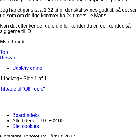
Jeg har et par skala 1:32 biler der skal svines godt til, så det ser
ud som om de lige kommer fra 24 timers Le Mans.
Kan du, eller kender du en, eller kender du en der kender, så
sig gerne til :D
Mvh. Frank
Top
Besvar
Udskriv emne
1 indlæg • Side
1
af
1
Tilbage til "Off Topic"
Boardindeks
Alle tider er
UTC+02:00
Slet cookies
Copyright Baneforum - Århus 2017