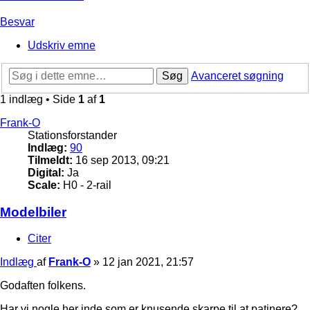
Besvar
Udskriv emne
Søg
Avanceret søgning
1 indlæg • Side
1
af
1
Frank-O
Stationsforstander
Indlæg:
90
Tilmeldt:
16 sep 2013, 09:21
Digital:
Ja
Scale:
H0 - 2-rail
Modelbiler
Citer
Indlæg
af
Frank-O
»
12 jan 2021, 21:57
Godaften folkens.
Har vi nogle her inde som er knusende skarpe til at patinere?