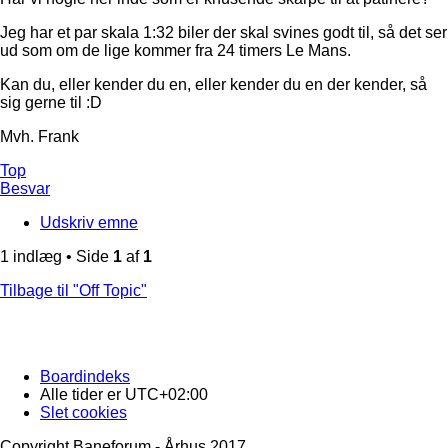
Jeg har et par skala 1:32 biler der skal svines godt til, så det ser
ud som om de lige kommer fra 24 timers Le Mans.
Kan du, eller kender du en, eller kender du en der kender, så
sig gerne til :D
Mvh. Frank
Top
Besvar
Udskriv emne
1 indlæg • Side
1
af
1
Tilbage til "Off Topic"
Boardindeks
Alle tider er
UTC+02:00
Slet cookies
Copyright Baneforum - Århus 2017