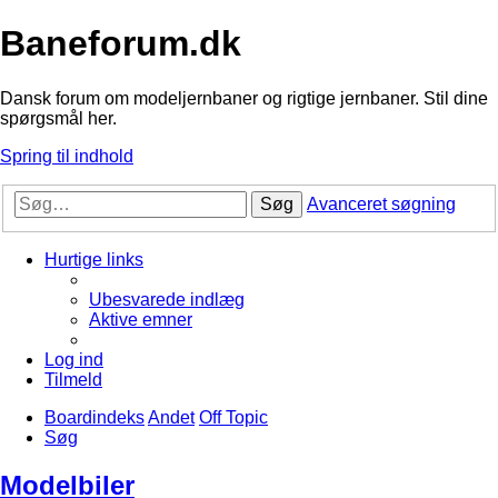
Baneforum.dk
Dansk forum om modeljernbaner og rigtige jernbaner. Stil dine
spørgsmål her.
Spring til indhold
Søg
Avanceret søgning
Hurtige links
Ubesvarede indlæg
Aktive emner
Log ind
Tilmeld
Boardindeks
Andet
Off Topic
Søg
Modelbiler