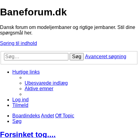
Baneforum.dk
Dansk forum om modeljernbaner og rigtige jernbaner. Stil dine
spørgsmål her.
Spring til indhold
Søg
Avanceret søgning
Hurtige links
Ubesvarede indlæg
Aktive emner
Log ind
Tilmeld
Boardindeks
Andet
Off Topic
Søg
Forsinket tog....