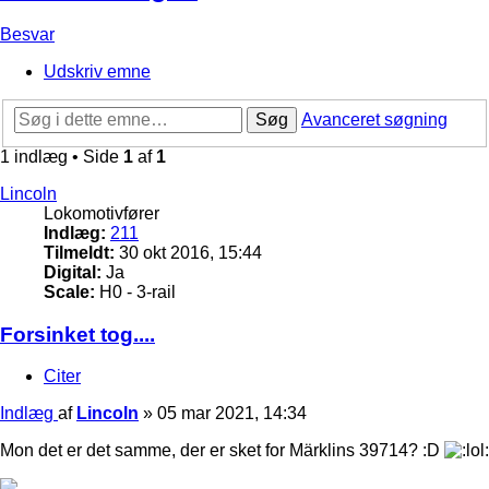
Besvar
Udskriv emne
Søg
Avanceret søgning
1 indlæg • Side
1
af
1
Lincoln
Lokomotivfører
Indlæg:
211
Tilmeldt:
30 okt 2016, 15:44
Digital:
Ja
Scale:
H0 - 3-rail
Forsinket tog....
Citer
Indlæg
af
Lincoln
»
05 mar 2021, 14:34
Mon det er det samme, der er sket for Märklins 39714? :D