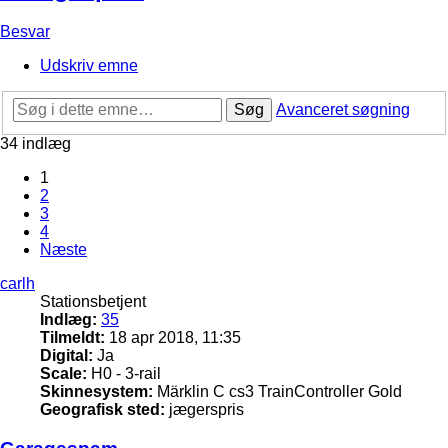
Besvar
Udskriv emne
Søg
Avanceret søgning
34 indlæg
1
2
3
4
Næste
carlh
Stationsbetjent
Indlæg:
35
Tilmeldt:
18 apr 2018, 11:35
Digital:
Ja
Scale:
H0 - 3-rail
Skinnesystem:
Märklin C cs3 TrainController Gold
Geografisk sted:
jægerspris