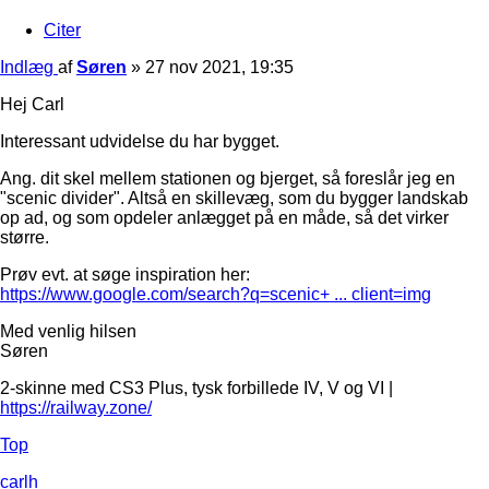
Citer
Indlæg
af
Søren
»
27 nov 2021, 19:35
Hej Carl
Interessant udvidelse du har bygget.
Ang. dit skel mellem stationen og bjerget, så foreslår jeg en
"scenic divider". Altså en skillevæg, som du bygger landskab
op ad, og som opdeler anlægget på en måde, så det virker
større.
Prøv evt. at søge inspiration her:
https://www.google.com/search?q=scenic+ ... client=img
Med venlig hilsen
Søren
2-skinne med CS3 Plus, tysk forbillede IV, V og VI |
https://railway.zone/
Top
carlh