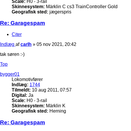
Scale:
H0 - 3-rail
Skinnesystem:
Märklin C cs3 TrainController Gold
Geografisk sted:
jægerspris
Re: Garagespam
Citer
Indlæg
af
carlh
»
05 nov 2021, 20:42
tak søren :-)
Top
bygger01
Lokomotivfører
Indlæg:
1744
Tilmeldt:
10 aug 2011, 07:57
Digital:
Ja
Scale:
H0 - 3-rail
Skinnesystem:
Märklin K
Geografisk sted:
Herning
Re: Garagespam