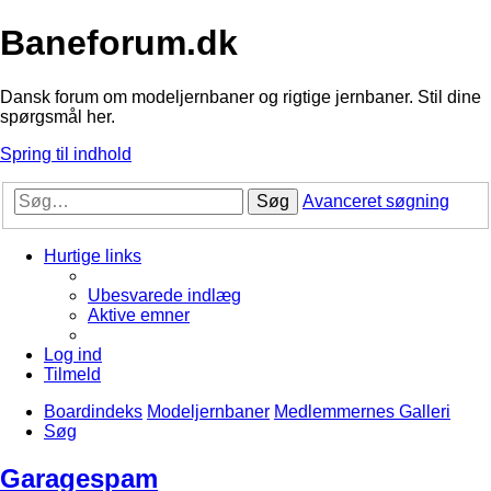
Baneforum.dk
Dansk forum om modeljernbaner og rigtige jernbaner. Stil dine
spørgsmål her.
Spring til indhold
Søg
Avanceret søgning
Hurtige links
Ubesvarede indlæg
Aktive emner
Log ind
Tilmeld
Boardindeks
Modeljernbaner
Medlemmernes Galleri
Søg
Garagespam