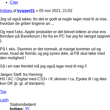
Citer
Indlæg
af
bygger01
»
05 nov 2021, 21:02
Jeg vil også takke, for det er godt at nogle tager mod til at vise,
hvordan de griber tingene an ...
Og med f.eks. Apple produkter er det blevet lettere at vise ens
formåen på Baneforum ( for fra en PC har jeg for længst opgivet
).
På f. eks. Stummis er det normalt, at mange kommer ud og
viser, hvad de formår, og jeg synes ikke, at FB skal løbe med
den mulighed !
Så i en nær fremtid må jeg også tage mod til mig !!
Jørgen Steff. fra Herning
H0 / AC / Digital med CS3+ / K skinner / ca. Epoke III / og ikke
kun DK (p. gr. af dampen).
Top
carlh
Stationsbetjent
Indlæg:
35