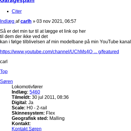
Garagespam
Citer
Indlæg
af
carlh
»
03 nov 2021, 06:57
Så er det min tur til at lægge et link op her
til dem der ikke ved det
kan i følge tilblivelsen af min modelbane på min YouTube kanal
https://www.youtube.com/channel/UChMs4O ... g/featured
carl
Top
Søren
Lokomotivfører
Indlæg:
5460
Tilmeldt:
30 jul 2011, 08:36
Digital:
Ja
Scale:
H0 - 2-rail
Skinnesystem:
Flex
Geografisk sted:
Malling
Kontakt:
Kontakt Søren