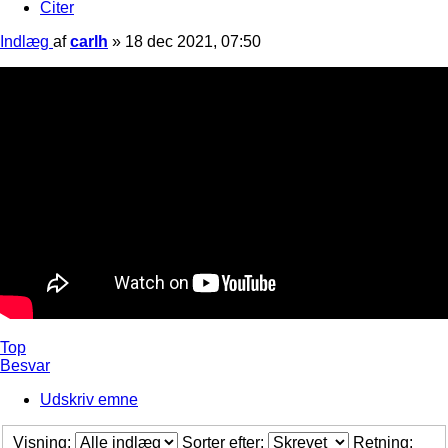
Citer
Indlæg
af
carlh
»
18 dec 2021, 07:50
Top
Besvar
Udskriv emne
Visning:
Sorter efter:
Retning: