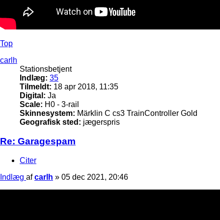
Top
carlh
Stationsbetjent
Indlæg:
35
Tilmeldt:
18 apr 2018, 11:35
Digital:
Ja
Scale:
H0 - 3-rail
Skinnesystem:
Märklin C cs3 TrainController Gold
Geografisk sted:
jægerspris
Re: Garagespam
Citer
Indlæg
af
carlh
»
05 dec 2021, 20:46