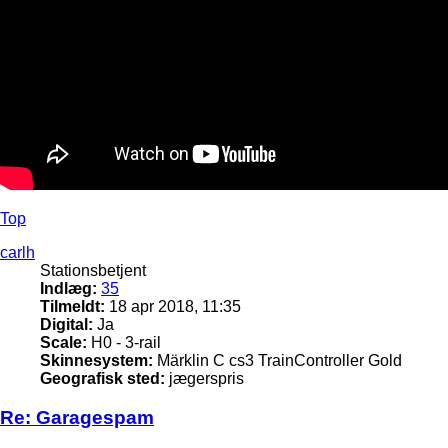
Top
carlh
Stationsbetjent
Indlæg:
35
Tilmeldt:
18 apr 2018, 11:35
Digital:
Ja
Scale:
H0 - 3-rail
Skinnesystem:
Märklin C cs3 TrainController Gold
Geografisk sted:
jægerspris
Re: Garagespam