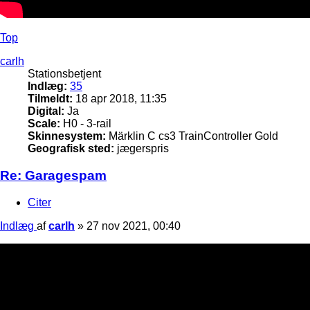
Top
carlh
Stationsbetjent
Indlæg:
35
Tilmeldt:
18 apr 2018, 11:35
Digital:
Ja
Scale:
H0 - 3-rail
Skinnesystem:
Märklin C cs3 TrainController Gold
Geografisk sted:
jægerspris
Re: Garagespam
Citer
Indlæg
af
carlh
»
27 nov 2021, 00:40