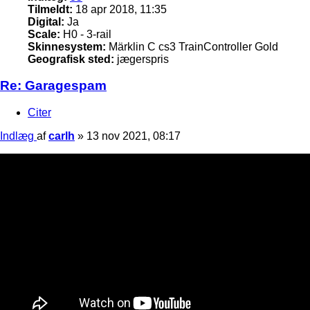
Tilmeldt:
18 apr 2018, 11:35
Digital:
Ja
Scale:
H0 - 3-rail
Skinnesystem:
Märklin C cs3 TrainController Gold
Geografisk sted:
jægerspris
Re: Garagespam
Citer
Indlæg
af
carlh
»
13 nov 2021, 08:17