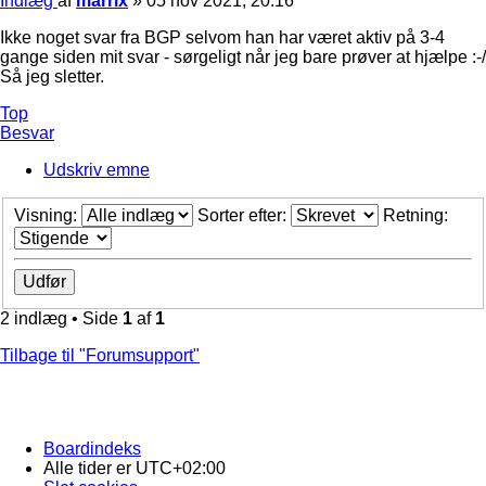
Indlæg
af
marrix
»
05 nov 2021, 20:16
Ikke noget svar fra BGP selvom han har været aktiv på 3-4
gange siden mit svar - sørgeligt når jeg bare prøver at hjælpe :-/
Så jeg sletter.
Top
Besvar
Udskriv emne
Visning:
Sorter efter:
Retning:
2 indlæg • Side
1
af
1
Tilbage til "Forumsupport"
Boardindeks
Alle tider er
UTC+02:00