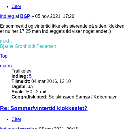
Citer
Indlæg
af
BGP
»
05 nov 2021, 17:26
Er sommertid og vintertid ikke eksisterende på siden, klokken
er nu her 17.25 men indlæggets tid viser noget andet :)
m.v.h.
Bjarne Grønholdt Pedersen
Top
marrix
Trafikelev
Indlæg:
5
Tilmeldt:
04 mar 2016, 12:10
Digital:
Ja
Scale:
H0 - 2-rail
Geografisk sted:
Solskinsøen Samsø / København
Re: Sommer/vintertid klokkeslet?
Citer