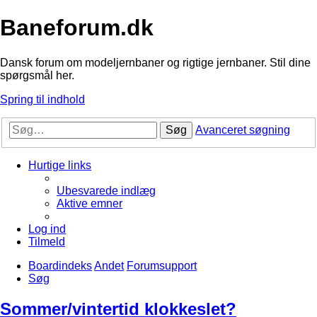
Baneforum.dk
Dansk forum om modeljernbaner og rigtige jernbaner. Stil dine
spørgsmål her.
Spring til indhold
Søg
Avanceret søgning
Hurtige links
Ubesvarede indlæg
Aktive emner
Log ind
Tilmeld
Boardindeks
Andet
Forumsupport
Søg
Sommer/vintertid klokkeslet?