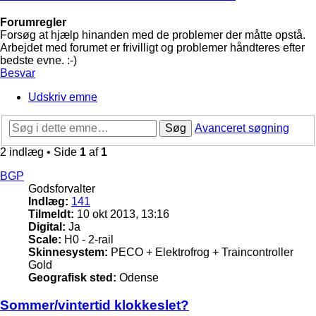
Forumregler
Forsøg at hjælp hinanden med de problemer der måtte opstå.
Arbejdet med forumet er frivilligt og problemer håndteres efter
bedste evne. :-)
Besvar
Udskriv emne
Søg
Avanceret søgning
2 indlæg • Side
1
af
1
BGP
Godsforvalter
Indlæg:
141
Tilmeldt:
10 okt 2013, 13:16
Digital:
Ja
Scale:
H0 - 2-rail
Skinnesystem:
PECO + Elektrofrog + Traincontroller
Gold
Geografisk sted:
Odense
Sommer/vintertid klokkeslet?