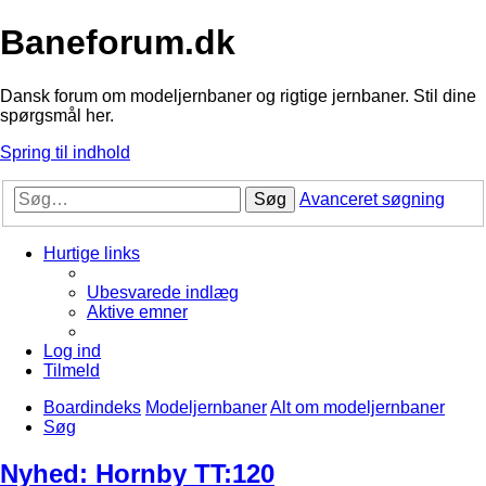
Baneforum.dk
Dansk forum om modeljernbaner og rigtige jernbaner. Stil dine
spørgsmål her.
Spring til indhold
Søg
Avanceret søgning
Hurtige links
Ubesvarede indlæg
Aktive emner
Log ind
Tilmeld
Boardindeks
Modeljernbaner
Alt om modeljernbaner
Søg
Nyhed: Hornby TT:120