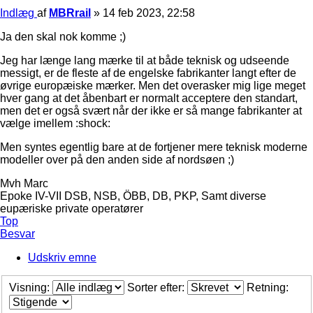
Indlæg
af
MBRrail
»
14 feb 2023, 22:58
Ja den skal nok komme ;)
Jeg har længe lang mærke til at både teknisk og udseende
messigt, er de fleste af de engelske fabrikanter langt efter de
øvrige europæiske mærker. Men det overasker mig lige meget
hver gang at det åbenbart er normalt acceptere den standart,
men det er også svært når der ikke er så mange fabrikanter at
vælge imellem :shock:
Men syntes egentlig bare at de fortjener mere teknisk moderne
modeller over på den anden side af nordsøen ;)
Mvh Marc
Epoke IV-VII DSB, NSB, ÖBB, DB, PKP, Samt diverse
eupæriske private operatører
Top
Besvar
Udskriv emne
Visning:
Sorter efter:
Retning: