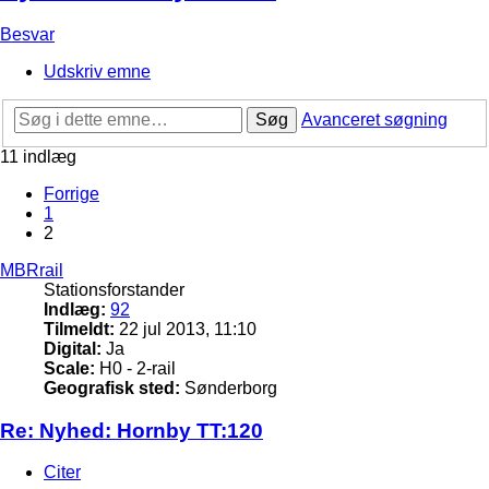
Besvar
Udskriv emne
Søg
Avanceret søgning
11 indlæg
Forrige
1
2
MBRrail
Stationsforstander
Indlæg:
92
Tilmeldt:
22 jul 2013, 11:10
Digital:
Ja
Scale:
H0 - 2-rail
Geografisk sted:
Sønderborg
Re: Nyhed: Hornby TT:120
Citer