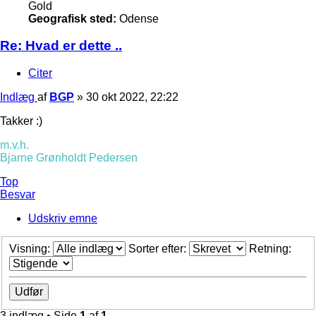
Gold
Geografisk sted:
Odense
Re: Hvad er dette ..
Citer
Indlæg
af
BGP
»
30 okt 2022, 22:22
Takker :)
m.v.h.
Bjarne Grønholdt Pedersen
Top
Besvar
Udskriv emne
Visning:
Sorter efter:
Retning:
3 indlæg • Side
1
af
1