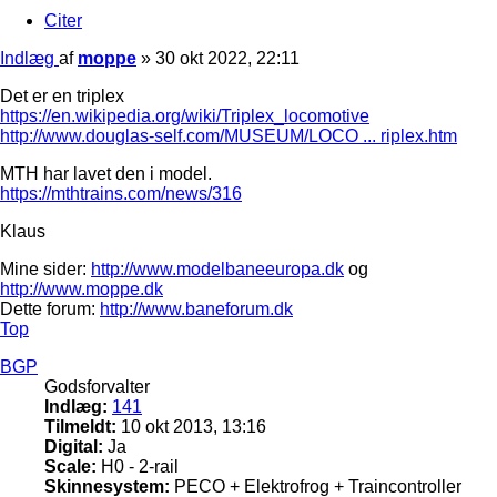
Citer
Indlæg
af
moppe
»
30 okt 2022, 22:11
Det er en triplex
https://en.wikipedia.org/wiki/Triplex_locomotive
http://www.douglas-self.com/MUSEUM/LOCO ... riplex.htm
MTH har lavet den i model.
https://mthtrains.com/news/316
Klaus
Mine sider:
http://www.modelbaneeuropa.dk
og
http://www.moppe.dk
Dette forum:
http://www.baneforum.dk
Top
BGP
Godsforvalter
Indlæg:
141
Tilmeldt:
10 okt 2013, 13:16
Digital:
Ja
Scale:
H0 - 2-rail
Skinnesystem:
PECO + Elektrofrog + Traincontroller