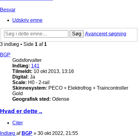
Besvar
Udskriv emne
Søg
Avanceret søgning
3 indlæg • Side
1
af
1
BGP
Godsforvalter
Indlæg:
141
Tilmeldt:
10 okt 2013, 13:16
Digital:
Ja
Scale:
H0 - 2-rail
Skinnesystem:
PECO + Elektrofrog + Traincontroller
Gold
Geografisk sted:
Odense
Hvad er dette ..
Citer
Indlæg
af
BGP
»
30 okt 2022, 21:55