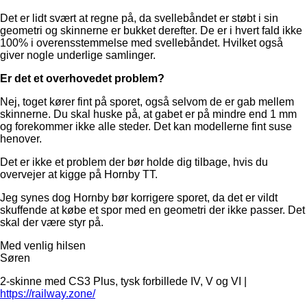
Det er lidt svært at regne på, da svellebåndet er støbt i sin
geometri og skinnerne er bukket derefter. De er i hvert fald ikke
100% i overensstemmelse med svellebåndet. Hvilket også
giver nogle underlige samlinger.
Er det et overhovedet problem?
Nej, toget kører fint på sporet, også selvom de er gab mellem
skinnerne. Du skal huske på, at gabet er på mindre end 1 mm
og forekommer ikke alle steder. Det kan modellerne fint suse
henover.
Det er ikke et problem der bør holde dig tilbage, hvis du
overvejer at kigge på Hornby TT.
Jeg synes dog Hornby bør korrigere sporet, da det er vildt
skuffende at købe et spor med en geometri der ikke passer. Det
skal der være styr på.
Med venlig hilsen
Søren
2-skinne med CS3 Plus, tysk forbillede IV, V og VI |
https://railway.zone/