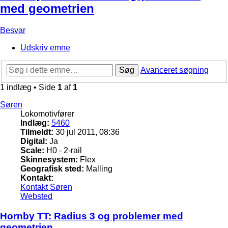
med geometrien
Besvar
Udskriv emne
Søg
Avanceret søgning
1 indlæg • Side
1
af
1
Søren
Lokomotivfører
Indlæg:
5460
Tilmeldt:
30 jul 2011, 08:36
Digital:
Ja
Scale:
H0 - 2-rail
Skinnesystem:
Flex
Geografisk sted:
Malling
Kontakt:
Kontakt Søren
Websted
Hornby TT: Radius 3 og problemer med
geometrien