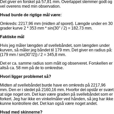
Det giver en forskel på 57,81 mm. Overlappet stemmer godt og
vel overens med min observation.
Hvad burde de rigtige mål være:
Omkreds: 2217,96 mm (midten af sporet). Længde under en 30
grader kurve 2 * 353 mm * sin(30° / 2) = 182.73 mm.
Faktiske mål
Hvis jeg måler længden af svellebåndet, som længden under
kurven, så måler jeg båndet til 179 mm. Det giver en radius på:
(179 mm / sin(30°/2)) / 2 = 345,8 mm.
Det er ca. samme radius som målt og observeret. Forskellen er
altså ca. 58 mm på de to omkredse.
Hvori ligger problemet så?
Midten af svellebåndet burde have en omkreds på 2217,96
mm. Den er i stedet på 2160,16 mm. Hvorfor det opstår er svært
at sige noget om. Det kan være graden på svellebåndet som er
forkert. Jeg har ikke en vinkelmåler ved hånden, så jeg har ikke
kunne kontrollere det. Det kan også være noget andet.
Hvad med skinnerne?