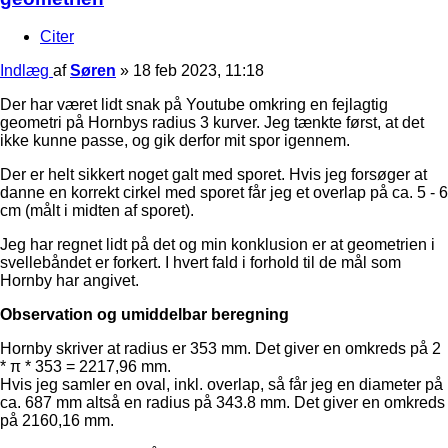
Citer
Indlæg
af
Søren
»
18 feb 2023, 11:18
Der har været lidt snak på Youtube omkring en fejlagtig
geometri på Hornbys radius 3 kurver. Jeg tænkte først, at det
ikke kunne passe, og gik derfor mit spor igennem.
Der er helt sikkert noget galt med sporet. Hvis jeg forsøger at
danne en korrekt cirkel med sporet får jeg et overlap på ca. 5 - 6
cm (målt i midten af sporet).
Jeg har regnet lidt på det og min konklusion er at geometrien i
svellebåndet er forkert. I hvert fald i forhold til de mål som
Hornby har angivet.
Observation og umiddelbar beregning
Hornby skriver at radius er 353 mm. Det giver en omkreds på 2
* π * 353 = 2217,96 mm.
Hvis jeg samler en oval, inkl. overlap, så får jeg en diameter på
ca. 687 mm altså en radius på 343.8 mm. Det giver en omkreds
på 2160,16 mm.