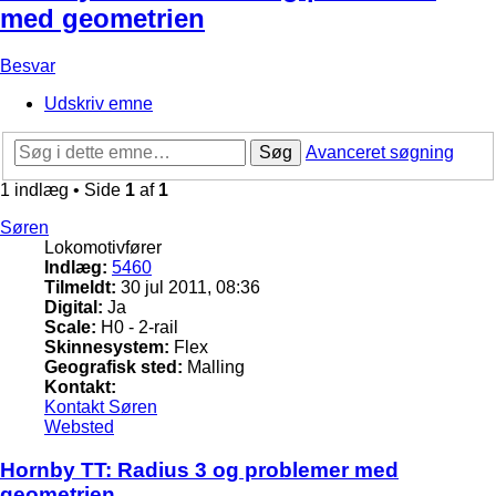
med geometrien
Besvar
Udskriv emne
Søg
Avanceret søgning
1 indlæg • Side
1
af
1
Søren
Lokomotivfører
Indlæg:
5460
Tilmeldt:
30 jul 2011, 08:36
Digital:
Ja
Scale:
H0 - 2-rail
Skinnesystem:
Flex
Geografisk sted:
Malling
Kontakt:
Kontakt Søren
Websted
Hornby TT: Radius 3 og problemer med
geometrien