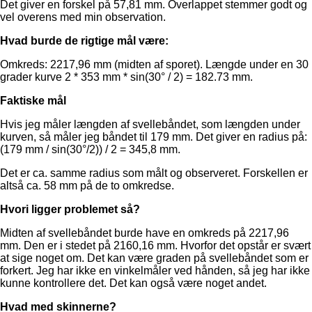
Det giver en forskel på 57,81 mm. Overlappet stemmer godt og
vel overens med min observation.
Hvad burde de rigtige mål være:
Omkreds: 2217,96 mm (midten af sporet). Længde under en 30
grader kurve 2 * 353 mm * sin(30° / 2) = 182.73 mm.
Faktiske mål
Hvis jeg måler længden af svellebåndet, som længden under
kurven, så måler jeg båndet til 179 mm. Det giver en radius på:
(179 mm / sin(30°/2)) / 2 = 345,8 mm.
Det er ca. samme radius som målt og observeret. Forskellen er
altså ca. 58 mm på de to omkredse.
Hvori ligger problemet så?
Midten af svellebåndet burde have en omkreds på 2217,96
mm. Den er i stedet på 2160,16 mm. Hvorfor det opstår er svært
at sige noget om. Det kan være graden på svellebåndet som er
forkert. Jeg har ikke en vinkelmåler ved hånden, så jeg har ikke
kunne kontrollere det. Det kan også være noget andet.
Hvad med skinnerne?