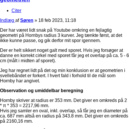
Citer
Indlæg
af
Søren
»
18 feb 2023, 11:18
Der har været lidt snak på Youtube omkring en fejlagtig
geometri på Hornbys radius 3 kurver. Jeg tænkte først, at det
ikke kunne passe, og gik derfor mit spor igennem.
Der er helt sikkert noget galt med sporet. Hvis jeg forsøger at
danne en korrekt cirkel med sporet får jeg et overlap på ca. 5 - 6
cm (målt i midten af sporet).
Jeg har regnet lidt på det og min konklusion er at geometrien i
svellebåndet er forkert. I hvert fald i forhold til de mål som
Hornby har angivet.
Observation og umiddelbar beregning
Hornby skriver at radius er 353 mm. Det giver en omkreds på 2
* π * 353 = 2217,96 mm.
Hvis jeg samler en oval, inkl. overlap, så får jeg en diameter på
ca. 687 mm altså en radius på 343.8 mm. Det giver en omkreds
på 2160,16 mm.