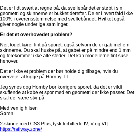
Det er lidt svært at regne på, da svellebåndet er støbt i sin
geometri og skinnerne er bukket derefter. De er i hvert fald ikke
100% i overensstemmelse med svellebåndet. Hvilket også
giver nogle underlige samlinger.
Er det et overhovedet problem?
Nej, toget kører fint på sporet, også selvom de er gab mellem
skinnerne. Du skal huske på, at gabet er på mindre end 1 mm
og forekommer ikke alle steder. Det kan modellerne fint suse
henover.
Det er ikke et problem der bør holde dig tilbage, hvis du
overvejer at kigge på Hornby TT.
Jeg synes dog Hornby bør korrigere sporet, da det er vildt
skuffende at købe et spor med en geometri der ikke passer. Det
skal der være styr på.
Med venlig hilsen
Søren
2-skinne med CS3 Plus, tysk forbillede IV, V og VI |
https://railway.zone/