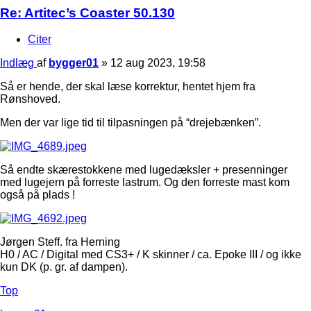
Re: Artitec’s Coaster 50.130
Citer
Indlæg
af
bygger01
»
12 aug 2023, 19:58
Så er hende, der skal læse korrektur, hentet hjem fra
Rønshoved.
Men der var lige tid til tilpasningen på “drejebænken”.
Så endte skærestokkene med lugedæksler + presenninger
med lugejern på forreste lastrum. Og den forreste mast kom
også på plads !
Jørgen Steff. fra Herning
H0 / AC / Digital med CS3+ / K skinner / ca. Epoke III / og ikke
kun DK (p. gr. af dampen).
Top