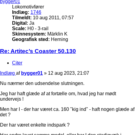
bygger01
Lokomotivfører
Indlæg:
1746
Tilmeldt:
10 aug 2011, 07:57
Digital:
Ja
Scale:
H0 - 3-rail
Skinnesystem:
Märklin K
Geografisk sted:
Herning
Re: Artitec’s Coaster 50.130
Citer
Indlæg
af
bygger01
»
12 aug 2023, 21:07
Nu nærmer den udsendelse slutningen.
Jeg har haft glæde af at fortælle om, hvad jeg har mødt
undervejs !
Men har I - der har været ca. 160 "kig ind" - haft nogen glæde af
det ?
Der har været enkelte indspark ?