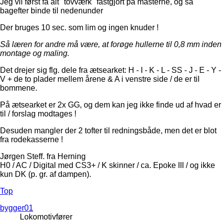
Jeg vil først få alt "tovværk" fastgjort på masterne, og så
bagefter binde til nedenunder
Der bruges 10 sec. som lim og ingen knuder !
Så læren for andre må være, at forøge hullerne til 0,8 mm inden
montage og maling.
Det drejer sig flg. dele fra ætsearket: H - I - K - L - SS - J - E - Y -
V + de to plader mellem årene & A i venstre side / de er til
bommene.
På ætsearket er 2x GG, og dem kan jeg ikke finde ud af hvad er
til / forslag modtages !
Desuden mangler der 2 tofter til redningsbåde, men det er blot
fra rodekasserne !
Jørgen Steff. fra Herning
H0 / AC / Digital med CS3+ / K skinner / ca. Epoke III / og ikke
kun DK (p. gr. af dampen).
Top
bygger01
Lokomotivfører