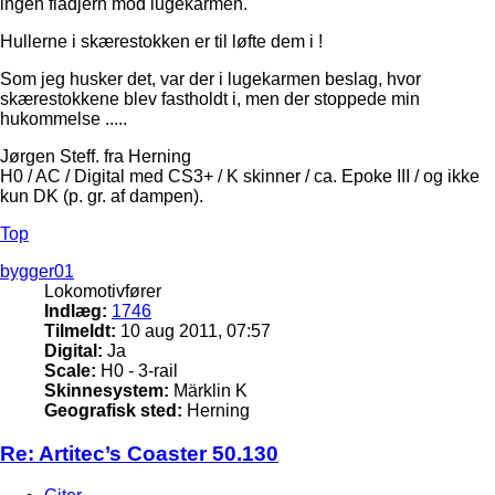
ingen fladjern mod lugekarmen.
Hullerne i skærestokken er til løfte dem i !
Som jeg husker det, var der i lugekarmen beslag, hvor
skærestokkene blev fastholdt i, men der stoppede min
hukommelse .....
Jørgen Steff. fra Herning
H0 / AC / Digital med CS3+ / K skinner / ca. Epoke III / og ikke
kun DK (p. gr. af dampen).
Top
bygger01
Lokomotivfører
Indlæg:
1746
Tilmeldt:
10 aug 2011, 07:57
Digital:
Ja
Scale:
H0 - 3-rail
Skinnesystem:
Märklin K
Geografisk sted:
Herning
Re: Artitec’s Coaster 50.130