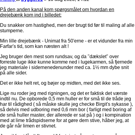
På den anden kanal kom spørgsmålet om hvordan en
drejebænk kom ind i billedet:
Du snakker om hastighed, men der brugt tid før til maling af alle
stumperne.
Min lille drejebænk - Unimat fra 50'erne - er et vidunder fra min
Farfar's tid, som kan næsten alt !
Jeg bruger den mest som rundsav, og da "dækslet" over
forreste luge ikke kunne komme ned i lugekarmen, så fjernede
jeg materiale i sidernenedenunder med ca. 1½ mm dybe snit
på alle sider.
Det er ikke helt ret, og bøjer op midten, med det ikke ses.
Lige nu roder jeg med rigningen, og det er faktisk det værste
indtil nu. De opborede 0,5 mm huller er for små til de tråde jeg
har til rådighed ( så måske skulle jeg checke Birgit's sykasse ),
så delvis med udboring med 0,6 mm bor ( farligt med boring af
de små huller master, der allerede er sat på ) og i kompination
med at lime trådspidserne for at gøre dem stive, håber jeg, at
de går når limen er stivnet.