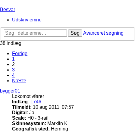
Besvar
Udskriv emne
Søg
Avanceret søgning
38 indlæg
Forrige
1
2
3
4
Næste
bygger01
Lokomotivfører
Indlæg:
1746
Tilmeldt:
10 aug 2011, 07:57
Digital:
Ja
Scale:
H0 - 3-rail
Skinnesystem:
Märklin K
Geografisk sted:
Herning