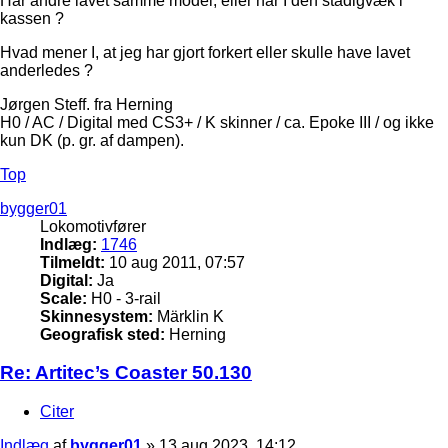
Har andre lavet samme model, eller har I den stadigvæk i
kassen ?
Hvad mener I, at jeg har gjort forkert eller skulle have lavet
anderledes ?
Jørgen Steff. fra Herning
H0 / AC / Digital med CS3+ / K skinner / ca. Epoke III / og ikke
kun DK (p. gr. af dampen).
Top
bygger01
Lokomotivfører
Indlæg:
1746
Tilmeldt:
10 aug 2011, 07:57
Digital:
Ja
Scale:
H0 - 3-rail
Skinnesystem:
Märklin K
Geografisk sted:
Herning
Re: Artitec’s Coaster 50.130
Citer
Indlæg
af
bygger01
»
13 aug 2023, 14:12