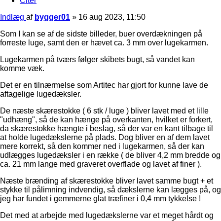
Citer
Indlæg
af
bygger01
»
16 aug 2023, 11:50
Som I kan se af de sidste billeder, buer overdækningen på
forreste luge, samt den er hævet ca. 3 mm over lugekarmen.
Lugekarmen på tværs følger skibets bugt, så vandet kan
komme væk.
Det er en tilnærmelse som Artitec har gjort for kunne lave de
aftagelige lugedæksler.
De næste skærestokke ( 6 stk / luge ) bliver lavet med et lille
"udhæng", så de kan hænge på overkanten, hvilket er forkert,
da skærestokke hængte i beslag, så der var en kant tilbage til
at holde lugedækslerne på plads. Dog bliver en af dem lavet
mere korrekt, så den kommer ned i lugekarmen, så der kan
udlægges lugedæksler i en række ( de bliver 4,2 mm bredde og
ca. 21 mm lange med graveret overflade og lavet af finer ).
Næste brænding af skærestokke bliver lavet samme bugt + et
stykke til pålimning indvendig, så dækslerne kan lægges på, og
jeg har fundet i gemmerne glat træfiner i 0,4 mm tykkelse !
Det med at arbejde med lugedækslerne var et meget hårdt og