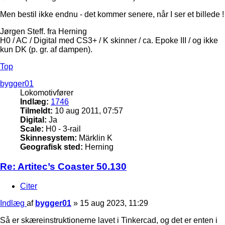
Men bestil ikke endnu - det kommer senere, når I ser et billede !
Jørgen Steff. fra Herning
H0 / AC / Digital med CS3+ / K skinner / ca. Epoke III / og ikke
kun DK (p. gr. af dampen).
Top
bygger01
Lokomotivfører
Indlæg:
1746
Tilmeldt:
10 aug 2011, 07:57
Digital:
Ja
Scale:
H0 - 3-rail
Skinnesystem:
Märklin K
Geografisk sted:
Herning
Re: Artitec’s Coaster 50.130
Citer
Indlæg
af
bygger01
»
15 aug 2023, 11:29
Så er skæreinstruktionerne lavet i Tinkercad, og det er enten i