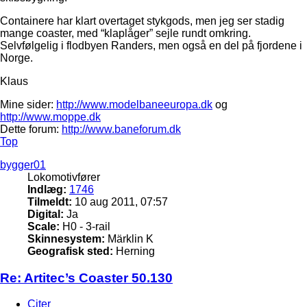
Containere har klart overtaget stykgods, men jeg ser stadig
mange coaster, med “klaplåger” sejle rundt omkring.
Selvfølgelig i flodbyen Randers, men også en del på fjordene i
Norge.
Klaus
Mine sider:
http://www.modelbaneeuropa.dk
og
http://www.moppe.dk
Dette forum:
http://www.baneforum.dk
Top
bygger01
Lokomotivfører
Indlæg:
1746
Tilmeldt:
10 aug 2011, 07:57
Digital:
Ja
Scale:
H0 - 3-rail
Skinnesystem:
Märklin K
Geografisk sted:
Herning
Re: Artitec’s Coaster 50.130
Citer