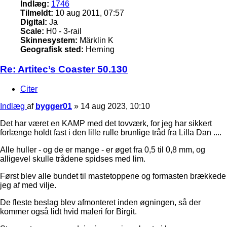
Indlæg:
1746
Tilmeldt:
10 aug 2011, 07:57
Digital:
Ja
Scale:
H0 - 3-rail
Skinnesystem:
Märklin K
Geografisk sted:
Herning
Re: Artitec’s Coaster 50.130
Citer
Indlæg
af
bygger01
»
14 aug 2023, 10:10
Det har været en KAMP med det tovværk, for jeg har sikkert
forlænge holdt fast i den lille rulle brunlige tråd fra Lilla Dan ....
Alle huller - og de er mange - er øget fra 0,5 til 0,8 mm, og
alligevel skulle trådene spidses med lim.
Først blev alle bundet til mastetoppene og formasten brækkede
jeg af med vilje.
De fleste beslag blev afmonteret inden øgningen, så der
kommer også lidt hvid maleri for Birgit.