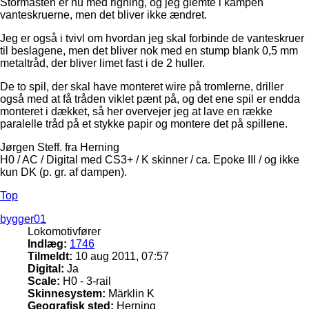
Stormasten er nu med rigning, og jeg glemte i kampen
vanteskruerne, men det bliver ikke ændret.
Jeg er også i tvivl om hvordan jeg skal forbinde de vanteskruer
til beslagene, men det bliver nok med en stump blank 0,5 mm
metaltråd, der bliver limet fast i de 2 huller.
De to spil, der skal have monteret wire på tromlerne, driller
også med at få tråden viklet pænt på, og det ene spil er endda
monteret i dækket, så her overvejer jeg at lave en række
paralelle tråd på et stykke papir og montere det på spillene.
Jørgen Steff. fra Herning
H0 / AC / Digital med CS3+ / K skinner / ca. Epoke III / og ikke
kun DK (p. gr. af dampen).
Top
bygger01
Lokomotivfører
Indlæg:
1746
Tilmeldt:
10 aug 2011, 07:57
Digital:
Ja
Scale:
H0 - 3-rail
Skinnesystem:
Märklin K
Geografisk sted:
Herning