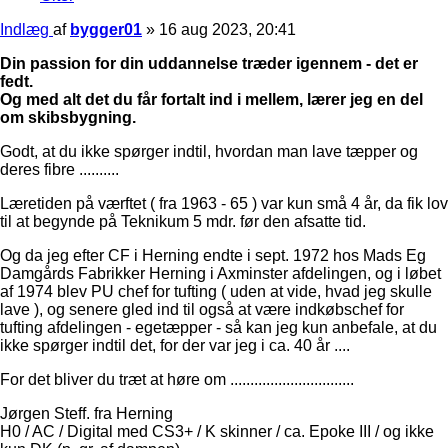
Indlæg
af
bygger01
»
16 aug 2023, 20:41
Din passion for din uddannelse træder igennem - det er
fedt.
Og med alt det du får fortalt ind i mellem, lærer jeg en del
om skibsbygning.
Godt, at du ikke spørger indtil, hvordan man lave tæpper og
deres fibre ..........
Læretiden på værftet ( fra 1963 - 65 ) var kun små 4 år, da fik lov
til at begynde på Teknikum 5 mdr. før den afsatte tid.
Og da jeg efter CF i Herning endte i sept. 1972 hos Mads Eg
Damgårds Fabrikker Herning i Axminster afdelingen, og i løbet
af 1974 blev PU chef for tufting ( uden at vide, hvad jeg skulle
lave ), og senere gled ind til også at være indkøbschef for
tufting afdelingen - egetæpper - så kan jeg kun anbefale, at du
ikke spørger indtil det, for der var jeg i ca. 40 år ....
For det bliver du træt at høre om ...............................
Jørgen Steff. fra Herning
H0 / AC / Digital med CS3+ / K skinner / ca. Epoke III / og ikke