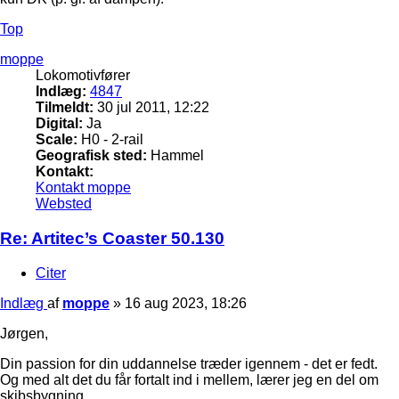
Top
moppe
Lokomotivfører
Indlæg:
4847
Tilmeldt:
30 jul 2011, 12:22
Digital:
Ja
Scale:
H0 - 2-rail
Geografisk sted:
Hammel
Kontakt:
Kontakt moppe
Websted
Re: Artitec’s Coaster 50.130
Citer
Indlæg
af
moppe
»
16 aug 2023, 18:26
Jørgen,
Din passion for din uddannelse træder igennem - det er fedt.
Og med alt det du får fortalt ind i mellem, lærer jeg en del om
skibsbygning.