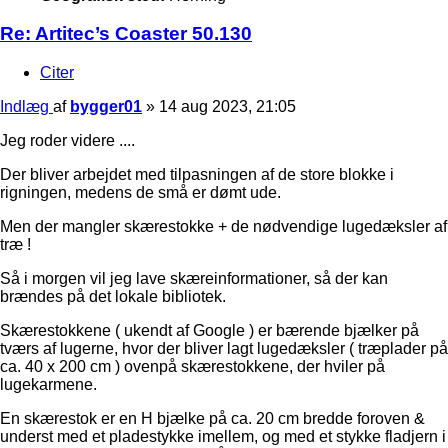
Re: Artitec’s Coaster 50.130
Citer
Indlæg
af
bygger01
»
14 aug 2023, 21:05
Jeg roder videre ....
Der bliver arbejdet med tilpasningen af de store blokke i
rigningen, medens de små er dømt ude.
Men der mangler skærestokke + de nødvendige lugedæksler af
træ !
Så i morgen vil jeg lave skæreinformationer, så der kan
brændes på det lokale bibliotek.
Skærestokkene ( ukendt af Google ) er bærende bjælker på
tværs af lugerne, hvor der bliver lagt lugedæksler ( træplader på
ca. 40 x 200 cm ) ovenpå skærestokkene, der hviler på
lugekarmene.
En skærestok er en H bjælke på ca. 20 cm bredde foroven &
underst med et pladestykke imellem, og med et stykke fladjern i