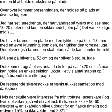
midten til at holde dækslerne på plads.
Ovenover kommer presenningen, der holdes på plads af
diverse lugejern.
Jeg har set læredrenge, der har vandret på tværs af disse med
10-20 meter med kun en sikkerhedshjelm på ( Det var ikke lige
mig ) ....
De bliver brændt i en plade med en tykkelse på 0,5 - 1,0 mm
med en øvre krumning, som den, der lukker den forreste luge.
Der bliver også brændt en skabelon, så de kan samles korrekt
Målene på bliver ca. 52 cm og der bliver 6 stk. pr. luge
Der kommer også et vis antal dæksler på ca. 4x20 cm, så man
kan holde en enkelt sektion lukket + et vis antal stablet op (
også brændt i træ eller pap )
De resterende skærestokke er tænkt trukket samlet op mod
dækshuset.
Hvis der skulle være interesse fra min trofaste læserskare ( og
hvis det virker ), så vil et sæt incl. 6 skærestokke + 50-60
dæksler & en skabelon blive udbudt for en flaske rimelig god
rødvin ( 15% og ikke ældre end 2021 ).