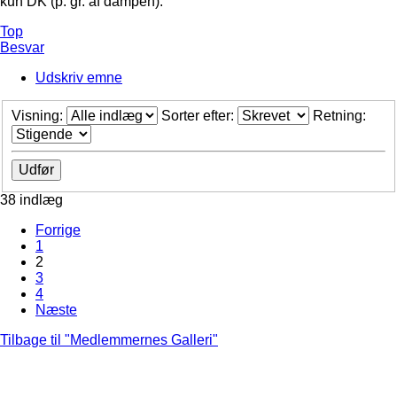
kun DK (p. gr. af dampen).
Top
Besvar
Udskriv emne
Visning:
Sorter efter:
Retning:
38 indlæg
Forrige
1
2
3
4
Næste
Tilbage til "Medlemmernes Galleri"