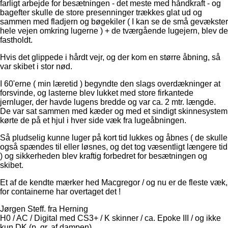
farligt arbejde for besætningen - det meste med håndkraft - og
bagefter skulle de store presenninger trækkes glat ud og
sammen med fladjern og bøgekiler ( I kan se de små gevækster
hele vejen omkring lugerne ) + de tværgående lugejern, blev de
fastholdt.
Hvis det glippede i hårdt vejr, og der kom en større åbning, så
var skibet i stor nød.
I 60'erne ( min læretid ) begyndte den slags overdækninger at
forsvinde, og lasterne blev lukket med store firkantede
jernluger, der havde lugens bredde og var ca. 2 mtr. længde.
De var sat sammen med kæder og med et sindigt skinnesystem
kørte de på et hjul i hver side væk fra lugeåbningen.
Så pludselig kunne luger på kort tid lukkes og åbnes ( de skulle
også spændes til eller løsnes, og det tog væsentligt længere tid
) og sikkerheden blev kraftig forbedret for besætningen og
skibet.
Et af de kendte mærker hed Macgregor / og nu er de fleste væk,
for containerne har overtaget det !
Jørgen Steff. fra Herning
H0 / AC / Digital med CS3+ / K skinner / ca. Epoke III / og ikke
kun DK (p. gr. af dampen).