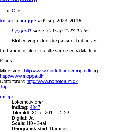
Citer
Indlæg
af
moppe
»
09 sep 2023, 20:16
bygger01
skrev:
↑
09 sep 2023, 19:55
Blot en vogn, der ikke passer til dit anlæg ....
Forhåbentligt ikke, da alle vogne er fra Märklin.
Klaus
Mine sider:
http://www.modelbaneeuropa.dk
og
http://www.moppe.dk
Dette forum:
http://www.baneforum.dk
Top
moppe
Lokomotivfører
Indlæg:
4847
Tilmeldt:
30 jul 2011, 12:22
Digital:
Ja
Scale:
H0 - 2-rail
Geografisk sted:
Hammel