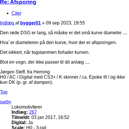
Re: Afsporing
Citer
Indlæg
af
bygger01
»
09 sep 2023, 19:55
Den røde DSG er lang, så måske er det små kurve diametre ....
Hva' er diameteren på den kurve, hvor der er afsporingen.
Det sikkert, når togstammen forlader kurven.
Blot en vogn, der ikke passer til dit anlæg ....
Jørgen Steff. fra Herning
H0 / AC / Digital med CS3+ / K skinner / ca. Epoke III / og ikke
kun DK (p. gr. af dampen).
Top
sarby
Lokomotivfører
Indlæg:
267
Tilmeldt:
03 jan 2017, 16:52
Digital:
Ja
Scale:
H0 - 3-rail