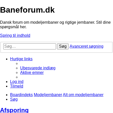
Baneforum.dk
Dansk forum om modeljernbaner og rigtige jernbaner. Stil dine
spørgsmål her.
Spring til indhold
Søg
Avanceret søgning
Hurtige links
Ubesvarede indlæg
Aktive emner
Log ind
Tilmeld
Boardindeks
Modeljernbaner
Alt om modeljernbaner
Søg
Afsporing