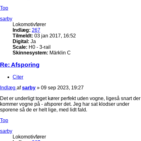
Top
sarby
Lokomotivfører
Indlæg:
267
Tilmeldt:
03 jan 2017, 16:52
Digital:
Ja
Scale:
H0 - 3-rail
Skinnesystem:
Märklin C
Re: Afsporing
Citer
Indlæg
af
sarby
»
09 sep 2023, 19:27
Det er underligt toget kører perfekt uden vogne, ligeså snart der
kommer vogne på - afsporer det. Jeg har sat klodser under
sporene så de er helt lige, med lidt fald.
Top
sarby
Lokomotivfører