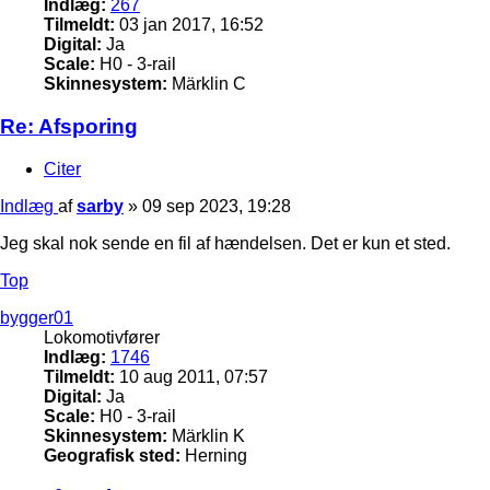
Indlæg:
267
Tilmeldt:
03 jan 2017, 16:52
Digital:
Ja
Scale:
H0 - 3-rail
Skinnesystem:
Märklin C
Re: Afsporing
Citer
Indlæg
af
sarby
»
09 sep 2023, 19:28
Jeg skal nok sende en fil af hændelsen. Det er kun et sted.
Top
bygger01
Lokomotivfører
Indlæg:
1746
Tilmeldt:
10 aug 2011, 07:57
Digital:
Ja
Scale:
H0 - 3-rail
Skinnesystem:
Märklin K
Geografisk sted:
Herning