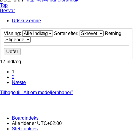
Top
Besvar
Udskriv emne
Visning:
Sorter efter:
Retning:
17 indlæg
1
2
Næste
Tilbage til "Alt om modeljernbaner"
Boardindeks
Alle tider er
UTC+02:00
Slet cookies