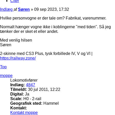
Citer
Indlæg
af
Søren
»
09 sep 2023, 17:32
Hvilke personvogne er der tale om? Fabrikat, varenummer.
Normalt hænger vogne ikke i koblingerne "med tiden". Så jeg
tænker der er sket et eller andet.
Med venlig hilsen
Søren
2-skinne med CS3 Plus, tysk forbillede IV, V og VI |
https://railway.zone/
Top
moppe
Lokomotivfører
Indlæg:
4847
Tilmeldt:
30 jul 2011, 12:22
Digital:
Ja
Scale:
H0 - 2-rail
Geografisk sted:
Hammel
Kontakt:
Kontakt moppe