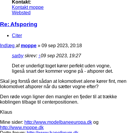
Kontakt:
Kontakt moppe
Websted
Re: Afsporing
Citer
Indlæg
af
moppe
»
09 sep 2023, 20:18
sarby
skrev:
↑
09 sep 2023, 19:27
Det er underligt toget kører perfekt uden vogne,
ligeså snart der kommer vogne på - afsporer det.
Skal jeg forstå det sådan at lokomotivet alene kører fint, men
lokomotivet afsporer når du sætter vogne efter?
Den røde vogn ligner den mangler en fjeder til at trække
koblingen tilbage til centerpositionen.
Klaus
Mine sider:
http://www.modelbaneeuropa.dk
og
http://www.moppe.dk
Dette forum:
http://www.baneforum.dk