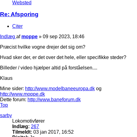
Websted
Re: Afsporing
Citer
Indlæg
af
moppe
»
09 sep 2023, 18:46
Præcist hvilke vogne drejer det sig om?
Hvad sker der, er det over det hele, eller specifikke steder?
Billeder / video hjælper altid på forståelsen....
Klaus
Mine sider:
http://www.modelbaneeuropa.dk
og
http://www.moppe.dk
Dette forum:
http://www.baneforum.dk
Top
sarby
Lokomotivfører
Indlæg:
267
Tilmeldt:
03 jan 2017, 16:52