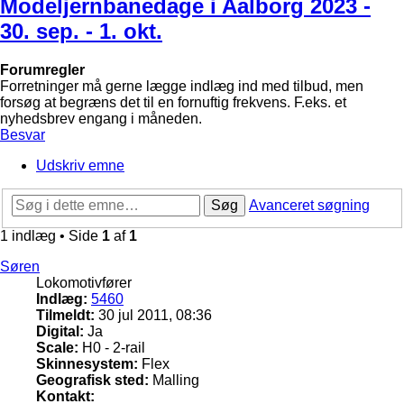
Modeljernbanedage i Aalborg 2023 -
30. sep. - 1. okt.
Forumregler
Forretninger må gerne lægge indlæg ind med tilbud, men
forsøg at begræns det til en fornuftig frekvens. F.eks. et
nyhedsbrev engang i måneden.
Besvar
Udskriv emne
Søg
Avanceret søgning
1 indlæg • Side
1
af
1
Søren
Lokomotivfører
Indlæg:
5460
Tilmeldt:
30 jul 2011, 08:36
Digital:
Ja
Scale:
H0 - 2-rail
Skinnesystem:
Flex
Geografisk sted:
Malling
Kontakt: