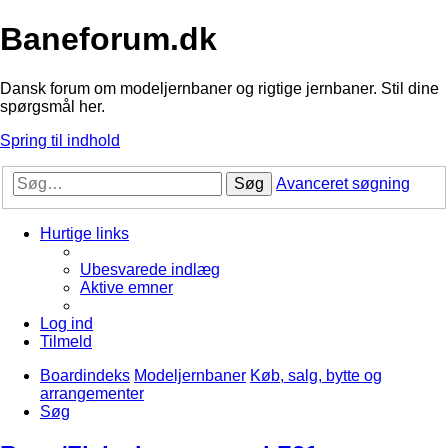
Baneforum.dk
Dansk forum om modeljernbaner og rigtige jernbaner. Stil dine
spørgsmål her.
Spring til indhold
Søg
Avanceret søgning
Hurtige links
Ubesvarede indlæg
Aktive emner
Log ind
Tilmeld
Boardindeks
Modeljernbaner
Køb, salg, bytte og
arrangementer
Søg