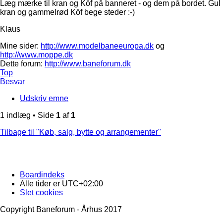
Læg mærke til kran og Köf på banneret - og dem på bordet. Gul
kran og gammelrød Köf bege steder :-)
Klaus
Mine sider:
http://www.modelbaneeuropa.dk
og
http://www.moppe.dk
Dette forum:
http://www.baneforum.dk
Top
Besvar
Udskriv emne
1 indlæg • Side
1
af
1
Tilbage til "Køb, salg, bytte og arrangementer"
Boardindeks
Alle tider er
UTC+02:00
Slet cookies
Copyright Baneforum - Århus 2017