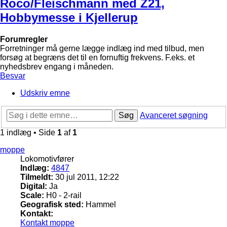
Roco/Fleischmann med Z21,
Hobbymesse i Kjellerup
Forumregler
Forretninger må gerne lægge indlæg ind med tilbud, men
forsøg at begræns det til en fornuftig frekvens. F.eks. et
nyhedsbrev engang i måneden.
Besvar
Udskriv emne
Søg
Avanceret søgning
1 indlæg • Side
1
af
1
moppe
Lokomotivfører
Indlæg:
4847
Tilmeldt:
30 jul 2011, 12:22
Digital:
Ja
Scale:
H0 - 2-rail
Geografisk sted:
Hammel
Kontakt:
Kontakt moppe