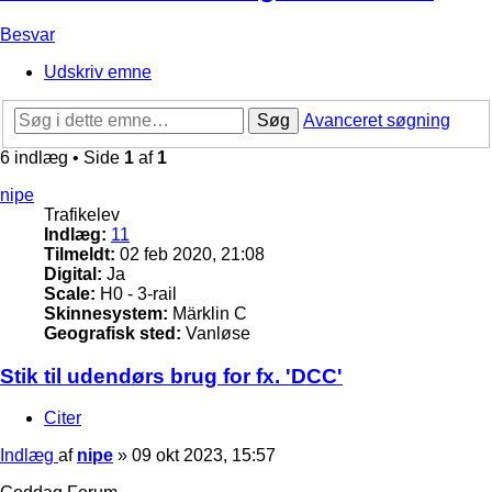
Besvar
Udskriv emne
Søg
Avanceret søgning
6 indlæg • Side
1
af
1
nipe
Trafikelev
Indlæg:
11
Tilmeldt:
02 feb 2020, 21:08
Digital:
Ja
Scale:
H0 - 3-rail
Skinnesystem:
Märklin C
Geografisk sted:
Vanløse
Stik til udendørs brug for fx. 'DCC'
Citer
Indlæg
af
nipe
»
09 okt 2023, 15:57