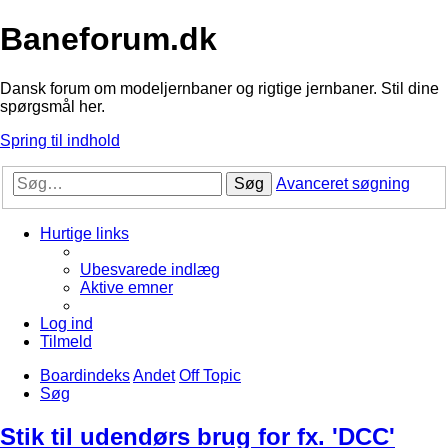
Baneforum.dk
Dansk forum om modeljernbaner og rigtige jernbaner. Stil dine
spørgsmål her.
Spring til indhold
Søg
Avanceret søgning
Hurtige links
Ubesvarede indlæg
Aktive emner
Log ind
Tilmeld
Boardindeks
Andet
Off Topic
Søg
Stik til udendørs brug for fx. 'DCC'