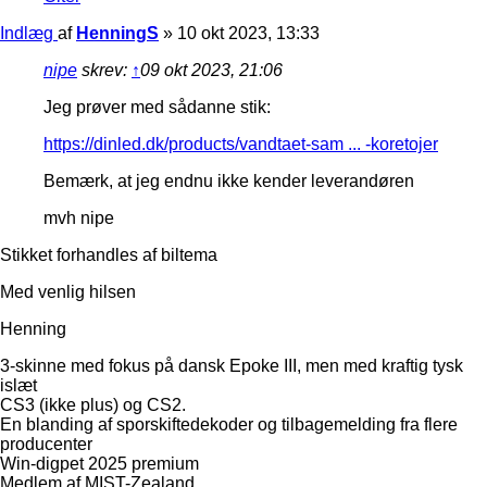
Indlæg
af
HenningS
»
10 okt 2023, 13:33
nipe
skrev:
↑
09 okt 2023, 21:06
Jeg prøver med sådanne stik:
https://dinled.dk/products/vandtaet-sam ... -koretojer
Bemærk, at jeg endnu ikke kender leverandøren
mvh nipe
Stikket forhandles af biltema
Med venlig hilsen
Henning
3-skinne med fokus på dansk Epoke III, men med kraftig tysk
islæt
CS3 (ikke plus) og CS2.
En blanding af sporskiftedekoder og tilbagemelding fra flere
producenter
Win-digpet 2025 premium
Medlem af MIST-Zealand