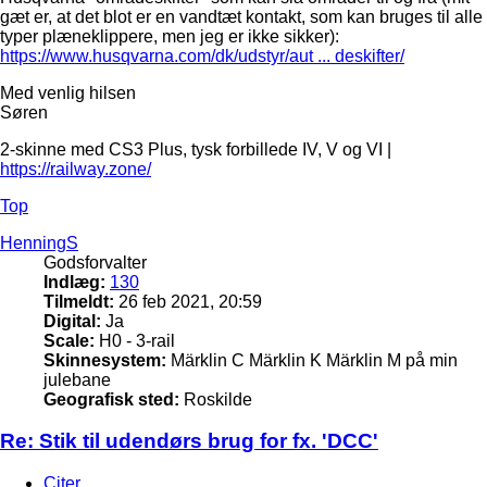
gæt er, at det blot er en vandtæt kontakt, som kan bruges til alle
typer plæneklippere, men jeg er ikke sikker):
https://www.husqvarna.com/dk/udstyr/aut ... deskifter/
Med venlig hilsen
Søren
2-skinne med CS3 Plus, tysk forbillede IV, V og VI |
https://railway.zone/
Top
HenningS
Godsforvalter
Indlæg:
130
Tilmeldt:
26 feb 2021, 20:59
Digital:
Ja
Scale:
H0 - 3-rail
Skinnesystem:
Märklin C Märklin K Märklin M på min
julebane
Geografisk sted:
Roskilde
Re: Stik til udendørs brug for fx. 'DCC'
Citer