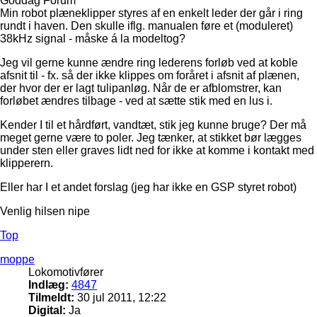
Goddag Forum
Min robot plæneklipper styres af en enkelt leder der går i ring
rundt i haven. Den skulle iflg. manualen føre et (moduleret)
38kHz signal - måske á la modeltog?
Jeg vil gerne kunne ændre ring lederens forløb ved at koble
afsnit til - fx. så der ikke klippes om foråret i afsnit af plænen,
der hvor der er lagt tulipanløg. Når de er afblomstrer, kan
forløbet ændres tilbage - ved at sætte stik med en lus i.
Kender I til et hårdført, vandtæt, stik jeg kunne bruge? Der må
meget gerne være to poler. Jeg tænker, at stikket bør lægges
under sten eller graves lidt ned for ikke at komme i kontakt med
klipperern.
Eller har I et andet forslag (jeg har ikke en GSP styret robot)
Venlig hilsen nipe
Top
moppe
Lokomotivfører
Indlæg:
4847
Tilmeldt:
30 jul 2011, 12:22
Digital:
Ja