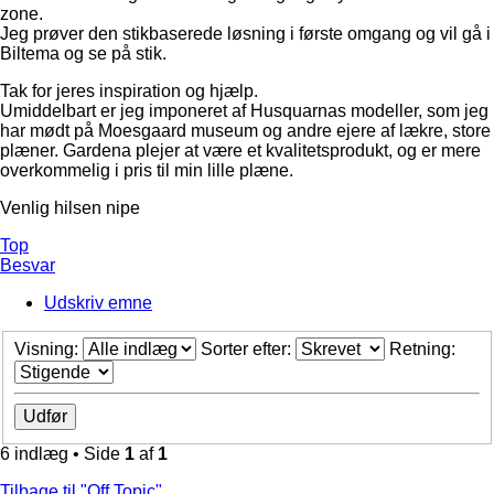
zone.
Jeg prøver den stikbaserede løsning i første omgang og vil gå i
Biltema og se på stik.
Tak for jeres inspiration og hjælp.
Umiddelbart er jeg imponeret af Husquarnas modeller, som jeg
har mødt på Moesgaard museum og andre ejere af lækre, store
plæner. Gardena plejer at være et kvalitetsprodukt, og er mere
overkommelig i pris til min lille plæne.
Venlig hilsen nipe
Top
Besvar
Udskriv emne
Visning:
Sorter efter:
Retning:
6 indlæg • Side
1
af
1
Tilbage til "Off Topic"