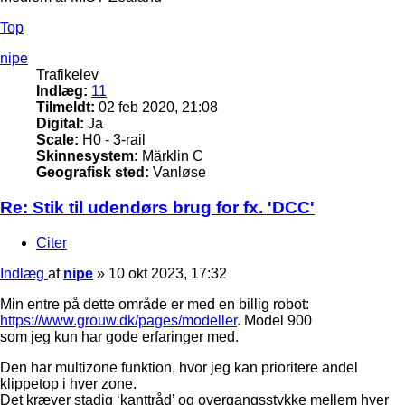
Top
nipe
Trafikelev
Indlæg:
11
Tilmeldt:
02 feb 2020, 21:08
Digital:
Ja
Scale:
H0 - 3-rail
Skinnesystem:
Märklin C
Geografisk sted:
Vanløse
Re: Stik til udendørs brug for fx. 'DCC'
Citer
Indlæg
af
nipe
»
10 okt 2023, 17:32
Min entre på dette område er med en billig robot:
https://www.grouw.dk/pages/modeller
. Model 900
som jeg kun har gode erfaringer med.
Den har multizone funktion, hvor jeg kan prioritere andel
klippetop i hver zone.
Det kræver stadig ‘kanttråd’ og overgangsstykke mellem hver