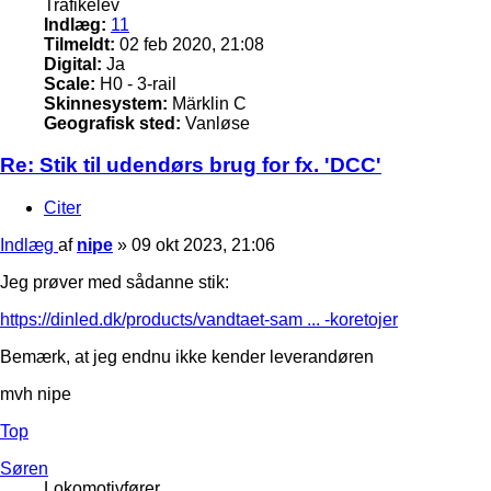
Trafikelev
Indlæg:
11
Tilmeldt:
02 feb 2020, 21:08
Digital:
Ja
Scale:
H0 - 3-rail
Skinnesystem:
Märklin C
Geografisk sted:
Vanløse
Re: Stik til udendørs brug for fx. 'DCC'
Citer
Indlæg
af
nipe
»
09 okt 2023, 21:06
Jeg prøver med sådanne stik:
https://dinled.dk/products/vandtaet-sam ... -koretojer
Bemærk, at jeg endnu ikke kender leverandøren
mvh nipe
Top
Søren
Lokomotivfører