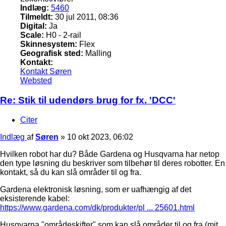
Indlæg:
5460
Tilmeldt:
30 jul 2011, 08:36
Digital:
Ja
Scale:
H0 - 2-rail
Skinnesystem:
Flex
Geografisk sted:
Malling
Kontakt:
Kontakt Søren
Websted
Re: Stik til udendørs brug for fx. 'DCC'
Citer
Indlæg
af
Søren
»
10 okt 2023, 06:02
Hvilken robot har du? Både Gardena og Husqvarna har netop
den type løsning du beskriver som tilbehør til deres robotter. En
kontakt, så du kan slå områder til og fra.
Gardena elektronisk løsning, som er uafhængig af det
eksisterende kabel:
https://www.gardena.com/dk/produkter/pl ... 25601.html
Husqvarna "områdeskifter" som kan slå områder til og fra (mit