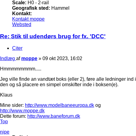
Scale:
H0 - 2-rail
Geografisk sted:
Hammel
Kontakt:
Kontakt moppe
Websted
Re: Stik til udendørs brug for fx. 'DCC'
Citer
Indlæg
af
moppe
»
09 okt 2023, 16:02
Hmmmmmmmm.....
Jeg ville finde an vandtæt boks (eller 2), føre alle ledninger ind i
den og så placere en simpel omskifter inde i boksen(e).
Klaus
Mine sider:
http://www.modelbaneeuropa.dk
og
http://www.moppe.dk
Dette forum:
http://www.baneforum.dk
Top
nipe