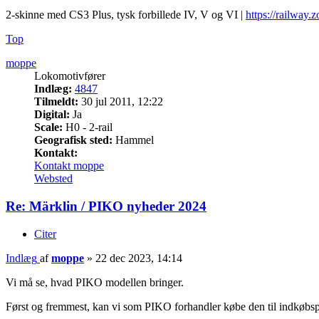
2-skinne med CS3 Plus, tysk forbillede IV, V og VI |
https://railway.z
Top
moppe
Lokomotivfører
Indlæg:
4847
Tilmeldt:
30 jul 2011, 12:22
Digital:
Ja
Scale:
H0 - 2-rail
Geografisk sted:
Hammel
Kontakt:
Kontakt moppe
Websted
Re: Märklin / PIKO nyheder 2024
Citer
Indlæg
af
moppe
»
22 dec 2023, 14:14
Vi må se, hvad PIKO modellen bringer.
Først og fremmest, kan vi som PIKO forhandler købe den til indkøbspri