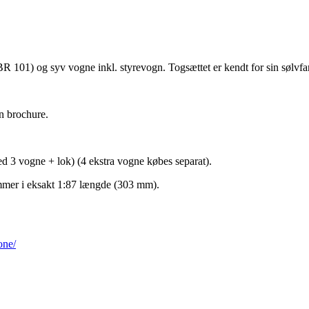
BR 101) og syv vogne inkl. styrevogn. Togsættet er kendt for sin sølvf
n brochure.
d 3 vogne + lok) (4 ekstra vogne købes separat).
ommer i eksakt 1:87 længde (303 mm).
one/