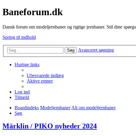
Baneforum.dk
Dansk forum om modeljernbaner og rigtige jernbaner. Stil dine spørgs
Spring til indhold
Avanceret søgning
Søg
Hurtige links
Ubesvarede indlæg
Aktive emner
Log ind
Tilmeld
Boardindeks
Modeljernbaner
Alt om modeljernbaner
Søg
Märklin / PIKO nyheder 2024