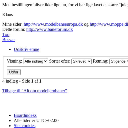
Men bestillingen bliver ikke lige nu, for vi har lige lavet et større 
Klaus
Mine sider:
http://www.modelbaneeuropa.dk
og
http://www.moppe.d
Dette forum:
http://www.baneforum.dk
Top
Besvar
Udskriv emne
Visning:
Sorter efter:
Retning:
4 indlæg • Side
1
af
1
Tilbage til "Alt om modeljernbaner"
Boardindeks
Alle tider er
UTC+02:00
Slet cookies