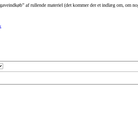
“julegaveindkøb” af rullende materiel (det kommer der et indlæg om, om n
k