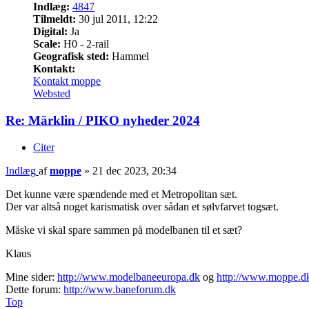
Indlæg:
4847
Tilmeldt:
30 jul 2011, 12:22
Digital:
Ja
Scale:
H0 - 2-rail
Geografisk sted:
Hammel
Kontakt:
Kontakt moppe
Websted
Re: Märklin / PIKO nyheder 2024
Citer
Indlæg
af
moppe
»
21 dec 2023, 20:34
Det kunne være spændende med et Metropolitan sæt.
Der var altså noget karismatisk over sådan et sølvfarvet togsæt.
Måske vi skal spare sammen på modelbanen til et sæt?
Klaus
Mine sider:
http://www.modelbaneeuropa.dk
og
http://www.moppe.d
Dette forum:
http://www.baneforum.dk
Top