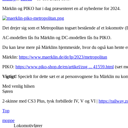
Märklin og PIKO har i dag præsenteret en af nyhederne for 2024.
Det drejer sig som et Metropolitan togsæt bestående af et lokomotiv (
AC-modellen fås fra Märklin og DC-modellen fås fra PIKO.
Du kan læse mere på Märklins hjemmeside, hvor du også kan hente e
Märklin:
https://www.maerklin.de/de/lp/2023/metropolitan
PIKO:
https://www.piko-shop.de/en/artikel/zug ... 41559.html
(sæt me
Vigtigt!
Specielt for dette sæt er at personvognene fra Märklin nu k
Med venlig hilsen
Søren
2-skinne med CS3 Plus, tysk forbillede IV, V og VI |
https://railway.z
Top
moppe
Lokomotivfører