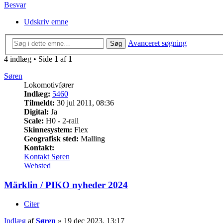
Besvar
Udskriv emne
Avanceret søgning
Søg
4 indlæg • Side
1
af
1
Søren
Lokomotivfører
Indlæg:
5460
Tilmeldt:
30 jul 2011, 08:36
Digital:
Ja
Scale:
H0 - 2-rail
Skinnesystem:
Flex
Geografisk sted:
Malling
Kontakt:
Kontakt Søren
Websted
Märklin / PIKO nyheder 2024
Citer
Indlæg
af
Søren
»
19 dec 2023, 13:17