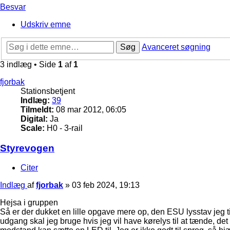
Besvar
Udskriv emne
Søg
Avanceret søgning
3 indlæg • Side
1
af
1
fjorbak
Stationsbetjent
Indlæg:
39
Tilmeldt:
08 mar 2012, 06:05
Digital:
Ja
Scale:
H0 - 3-rail
Styrevogen
Citer
Indlæg
af
fjorbak
»
03 feb 2024, 19:13
Hejsa i gruppen
Så er der dukket en lille opgave mere op, den ESU lysstav jeg ti
udgang skal jeg bruge hvis jeg vil have kørelys til at tænde, 