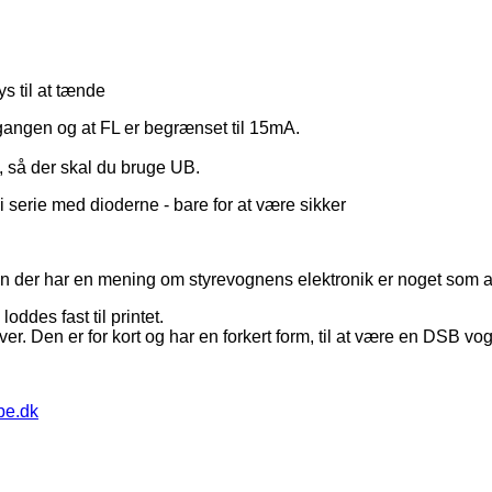
s til at tænde
ngen og at FL er begrænset til 15mA.
k, så der skal du bruge UB.
serie med dioderne - bare for at være sikker
en der har en mening om styrevognens elektronik er noget som a
ddes fast til printet.
ver. Den er for kort og har en forkert form, til at være en DSB vo
pe.dk