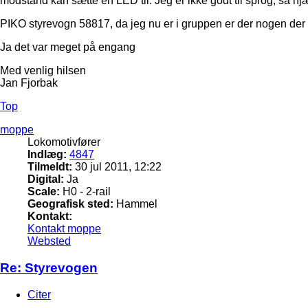
modstand kan sætte en LED til. Jeg er ikke godt til sprog, så hj
PIKO styrevogn 58817, da jeg nu er i gruppen er der nogen der
Ja det var meget på engang
Med venlig hilsen
Jan Fjorbak
Top
moppe
Lokomotivfører
Indlæg:
4847
Tilmeldt:
30 jul 2011, 12:22
Digital:
Ja
Scale:
H0 - 2-rail
Geografisk sted:
Hammel
Kontakt:
Kontakt moppe
Websted
Re: Styrevogen
Citer