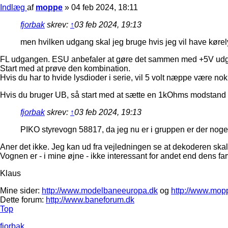
Indlæg
af
moppe
»
04 feb 2024, 18:11
fjorbak
skrev:
↑
03 feb 2024, 19:13
men hvilken udgang skal jeg bruge hvis jeg vil have kørely
FL udgangen. ESU anbefaler at gøre det sammen med +5V udga
Start med at prøve den kombination.
Hvis du har to hvide lysdioder i serie, vil 5 volt næppe være no
Hvis du bruger UB, så start med at sætte en 1kOhms modstand i 
fjorbak
skrev:
↑
03 feb 2024, 19:13
PIKO styrevogn 58817, da jeg nu er i gruppen er der nog
Aner det ikke. Jeg kan ud fra vejledningen se at dekoderen skal lo
Vognen er - i mine øjne - ikke interessant for andet end dens far
Klaus
Mine sider:
http://www.modelbaneeuropa.dk
og
http://www.mop
Dette forum:
http://www.baneforum.dk
Top
fjorbak