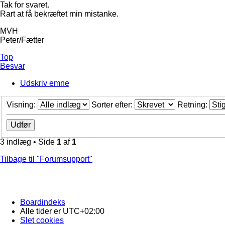
Tak for svaret.
Rart at få bekræftet min mistanke.
MVH
Peter/Fætter
Top
Besvar
Udskriv emne
Visning:
Sorter efter:
Retning:
3 indlæg • Side
1
af
1
Tilbage til "Forumsupport"
Boardindeks
Alle tider er
UTC+02:00
Slet cookies