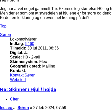
Hej Forum
Jeg har arvet noget gammelt Trix Express tog størrelse H0, og 
Men der er som om at styredelen af hjulene er for store og derfor
Er der en forklaring og en eventuel løsning på det?
Top
Søren
Lokomotivfører
Indlæg:
5460
Tilmeldt:
30 jul 2011, 08:36
Digital:
Ja
Scale:
H0 - 2-rail
Skinnesystem:
Flex
Geografisk sted:
Malling
Kontakt:
Kontakt Søren
Websted
Re: Skinner / Hjul / højde
Citer
Indlæg
af
Søren
»
27 feb 2024, 07:59