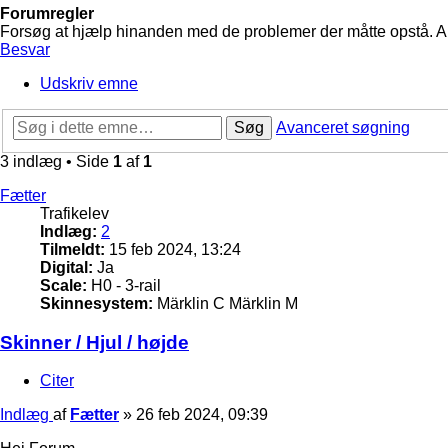
Forumregler
Forsøg at hjælp hinanden med de problemer der måtte opstå. Arbe
Besvar
Udskriv emne
Søg
Avanceret søgning
3 indlæg • Side
1
af
1
Fætter
Trafikelev
Indlæg:
2
Tilmeldt:
15 feb 2024, 13:24
Digital:
Ja
Scale:
H0 - 3-rail
Skinnesystem:
Märklin C Märklin M
Skinner / Hjul / højde
Citer
Indlæg
af
Fætter
»
26 feb 2024, 09:39