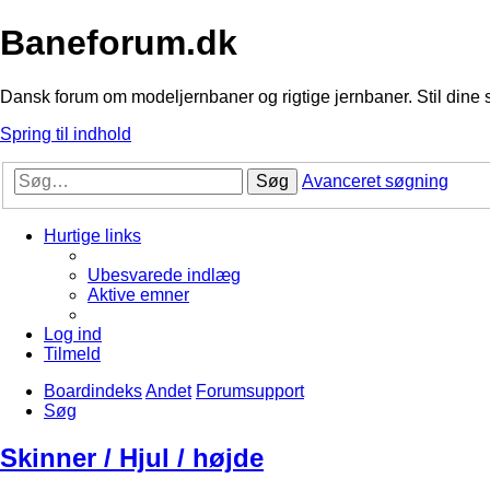
Baneforum.dk
Dansk forum om modeljernbaner og rigtige jernbaner. Stil dine 
Spring til indhold
Søg
Avanceret søgning
Hurtige links
Ubesvarede indlæg
Aktive emner
Log ind
Tilmeld
Boardindeks
Andet
Forumsupport
Søg
Skinner / Hjul / højde