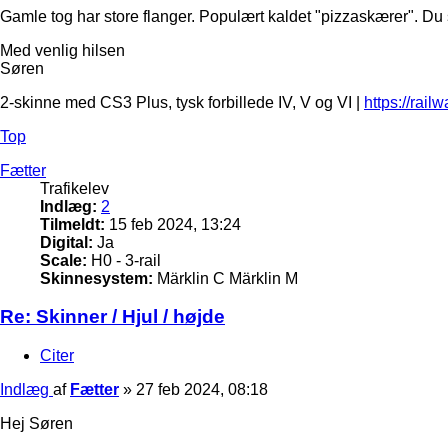
Gamle tog har store flanger. Populært kaldet "pizzaskærer". Du s
Med venlig hilsen
Søren
2-skinne med CS3 Plus, tysk forbillede IV, V og VI |
https://rail
Top
Fætter
Trafikelev
Indlæg:
2
Tilmeldt:
15 feb 2024, 13:24
Digital:
Ja
Scale:
H0 - 3-rail
Skinnesystem:
Märklin C Märklin M
Re: Skinner / Hjul / højde
Citer
Indlæg
af
Fætter
»
27 feb 2024, 08:18
Hej Søren