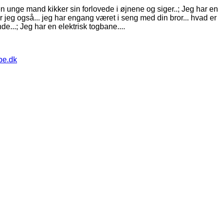
 unge mand kikker sin forlovede i øjnene og siger..; Jeg har en til
r jeg også... jeg har engang været i seng med din bror... hvad er d
e...; Jeg har en elektrisk togbane....
pe.dk