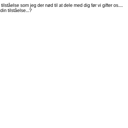
ståelse som jeg der nød til at dele med dig før vi gifter os....
in tilståelse...?