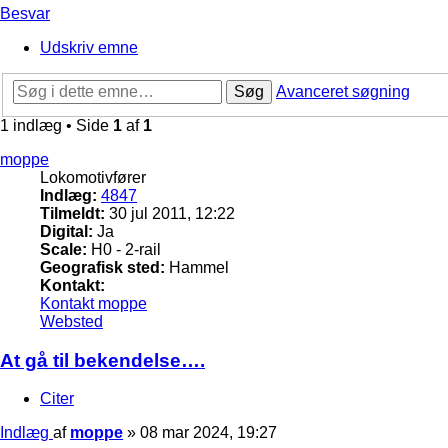
Besvar
Udskriv emne
Søg
Avanceret søgning
1 indlæg • Side
1
af
1
moppe
Lokomotivfører
Indlæg:
4847
Tilmeldt:
30 jul 2011, 12:22
Digital:
Ja
Scale:
H0 - 2-rail
Geografisk sted:
Hammel
Kontakt:
Kontakt moppe
Websted
At gå til bekendelse….
Citer
Indlæg
af
moppe
»
08 mar 2024, 19:27