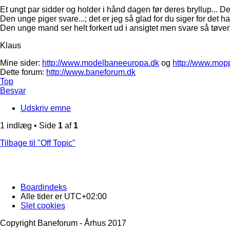
Et ungt par sidder og holder i hånd dagen før deres bryllup... Den
Den unge piger svare...; det er jeg så glad for du siger for det ha
Den unge mand ser helt forkert ud i ansigtet men svare så tøvend
Klaus
Mine sider:
http://www.modelbaneeuropa.dk
og
http://www.mop
Dette forum:
http://www.baneforum.dk
Top
Besvar
Udskriv emne
1 indlæg • Side
1
af
1
Tilbage til "Off Topic"
Boardindeks
Alle tider er
UTC+02:00
Slet cookies
Copyright Baneforum - Århus 2017