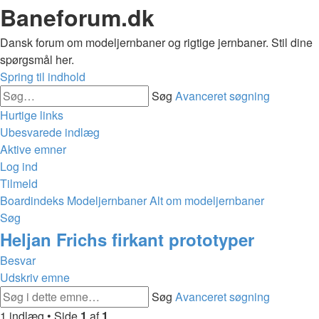
Baneforum.dk
Dansk forum om modeljernbaner og rigtige jernbaner. Stil dine
spørgsmål her.
Spring til indhold
Søg
Avanceret søgning
Hurtige links
Ubesvarede indlæg
Aktive emner
Log ind
Tilmeld
Boardindeks
Modeljernbaner
Alt om modeljernbaner
Søg
Heljan Frichs firkant prototyper
Besvar
Udskriv emne
Søg
Avanceret søgning
1 indlæg • Side
1
af
1