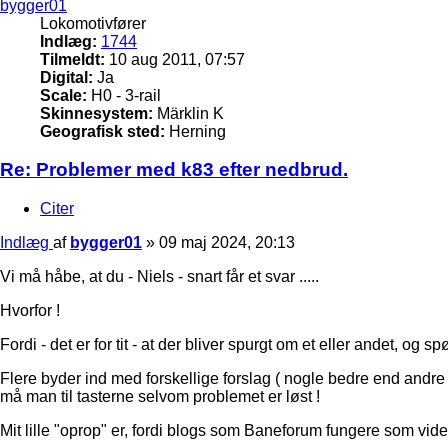
bygger01
Lokomotivfører
Indlæg:
1744
Tilmeldt:
10 aug 2011, 07:57
Digital:
Ja
Scale:
H0 - 3-rail
Skinnesystem:
Märklin K
Geografisk sted:
Herning
Re: Problemer med k83 efter nedbrud.
Citer
Indlæg
af
bygger01
»
09 maj 2024, 20:13
Vi må håbe, at du - Niels - snart får et svar .....
Hvorfor !
Fordi - det er for tit - at der bliver spurgt om et eller andet, og 
Flere byder ind med forskellige forslag ( nogle bedre end andre
må man til tasterne selvom problemet er løst !
Mit lille "oprop" er, fordi blogs som Baneforum fungere som vide