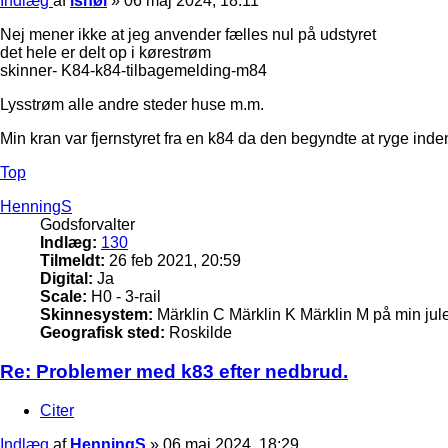
Indlæg
af
ishøi
»
06 maj 2024, 18:11
Nej mener ikke at jeg anvender fælles nul på udstyret
det hele er delt op i kørestrøm
skinner- K84-k84-tilbagemelding-m84
Lysstrøm alle andre steder huse m.m.
Min kran var fjernstyret fra en k84 da den begyndte at ryge inden
Top
HenningS
Godsforvalter
Indlæg:
130
Tilmeldt:
26 feb 2021, 20:59
Digital:
Ja
Scale:
H0 - 3-rail
Skinnesystem:
Märklin C Märklin K Märklin M på min ju
Geografisk sted:
Roskilde
Re: Problemer med k83 efter nedbrud.
Citer
Indlæg
af
HenningS
»
06 maj 2024, 18:29