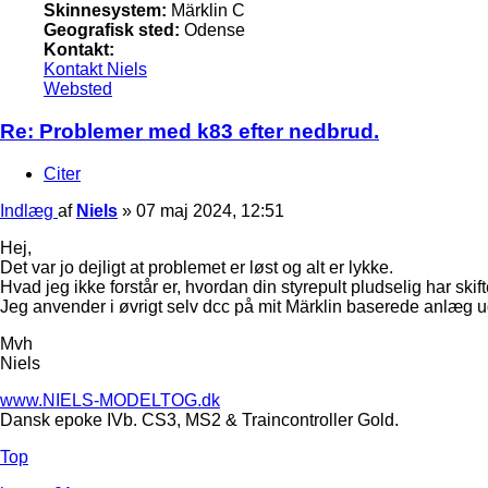
Skinnesystem:
Märklin C
Geografisk sted:
Odense
Kontakt:
Kontakt Niels
Websted
Re: Problemer med k83 efter nedbrud.
Citer
Indlæg
af
Niels
»
07 maj 2024, 12:51
Hej,
Det var jo dejligt at problemet er løst og alt er lykke.
Hvad jeg ikke forstår er, hvordan din styrepult pludselig har ski
Jeg anvender i øvrigt selv dcc på mit Märklin baserede anlæg ud
Mvh
Niels
www.NIELS-MODELTOG.dk
Dansk epoke IVb. CS3, MS2 & Traincontroller Gold.
Top