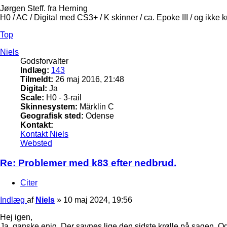
Jørgen Steff. fra Herning
H0 / AC / Digital med CS3+ / K skinner / ca. Epoke III / og ikke 
Top
Niels
Godsforvalter
Indlæg:
143
Tilmeldt:
26 maj 2016, 21:48
Digital:
Ja
Scale:
H0 - 3-rail
Skinnesystem:
Märklin C
Geografisk sted:
Odense
Kontakt:
Kontakt Niels
Websted
Re: Problemer med k83 efter nedbrud.
Citer
Indlæg
af
Niels
»
10 maj 2024, 19:56
Hej igen,
Ja, ganske enig. Der savnes lige den sidste krølle på sagen. Og