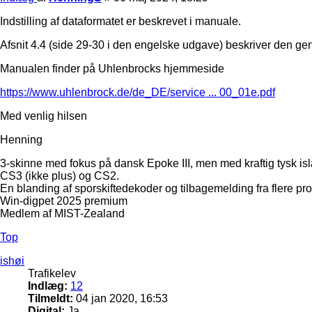
Indstilling af dataformatet er beskrevet i manuale.
Afsnit 4.4 (side 29-30 i den engelske udgave) beskriver den gene
Manualen finder på Uhlenbrocks hjemmeside
https://www.uhlenbrock.de/de_DE/service ... 00_01e.pdf
Med venlig hilsen
Henning
3-skinne med fokus på dansk Epoke III, men med kraftig tysk is
CS3 (ikke plus) og CS2.
En blanding af sporskiftedekoder og tilbagemelding fra flere pr
Win-digpet 2025 premium
Medlem af MIST-Zealand
Top
ishøi
Trafikelev
Indlæg:
12
Tilmeldt:
04 jan 2020, 16:53
Digital:
Ja