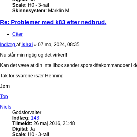
Scale:
H0 - 3-rail
Skinnesystem:
Märklin M
Re: Problemer med k83 efter nedbrud.
Citer
Indlæg
af
ishøi
»
07 maj 2024, 08:35
Nu står min rigtig og det virker!!
Kan det være at din intellibox sender sporskiftekommandoer i d
Tak for svarene især Henning
Jørn
Top
Niels
Godsforvalter
Indlæg:
143
Tilmeldt:
26 maj 2016, 21:48
Digital:
Ja
Scale:
H0 - 3-rail