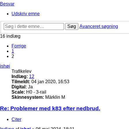
Besvar
Udskriv emne
Søg
Avanceret søgning
16 indlæg
Forrige
1
2
ishøi
Trafikelev
Indlæg:
12
Tilmeldt:
04 jan 2020, 16:53
Digital:
Ja
Scale:
H0 - 3-rail
Skinnesystem:
Märklin M
Re: Problemer med k83 efter nedbrud.
Citer