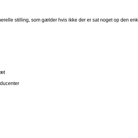
relle stilling, som gælder hvis ikke der er sat noget op den enke
læt
oducenter