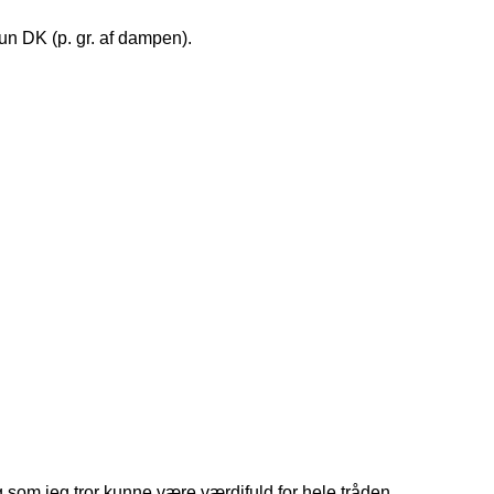
kun DK (p. gr. af dampen).
 som jeg tror kunne være værdifuld for hele tråden.