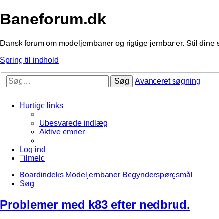
Baneforum.dk
Dansk forum om modeljernbaner og rigtige jernbaner. Stil dine 
Spring til indhold
Søg
Avanceret søgning
Hurtige links
Ubesvarede indlæg
Aktive emner
Log ind
Tilmeld
Boardindeks
Modeljernbaner
Begynderspørgsmål
Søg
Problemer med k83 efter nedbrud.