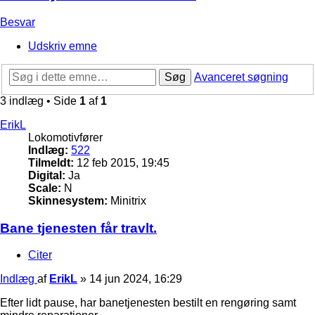
Besvar
Udskriv emne
Søg
Avanceret søgning
3 indlæg • Side
1
af
1
ErikL
Lokomotivfører
Indlæg:
522
Tilmeldt:
12 feb 2015, 19:45
Digital:
Ja
Scale:
N
Skinnesystem:
Minitrix
Bane tjenesten får travlt.
Citer
Indlæg
af
ErikL
»
14 jun 2024, 16:29
Efter lidt pause, har banetjenesten bestilt en rengøring samt