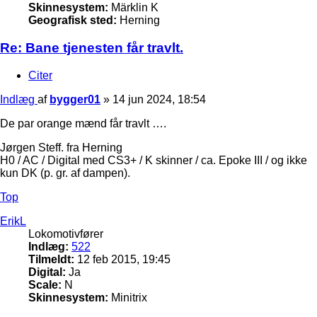
Skinnesystem:
Märklin K
Geografisk sted:
Herning
Re: Bane tjenesten får travlt.
Citer
Indlæg
af
bygger01
»
14 jun 2024, 18:54
De par orange mænd får travlt ….
Jørgen Steff. fra Herning
H0 / AC / Digital med CS3+ / K skinner / ca. Epoke III / og ikke
kun DK (p. gr. af dampen).
Top
ErikL
Lokomotivfører
Indlæg:
522
Tilmeldt:
12 feb 2015, 19:45
Digital:
Ja
Scale:
N
Skinnesystem:
Minitrix