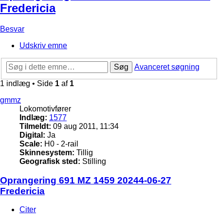
Fredericia
Besvar
Udskriv emne
Søg
Avanceret søgning
1 indlæg • Side
1
af
1
gmmz
Lokomotivfører
Indlæg:
1577
Tilmeldt:
09 aug 2011, 11:34
Digital:
Ja
Scale:
H0 - 2-rail
Skinnesystem:
Tillig
Geografisk sted:
Stilling
Oprangering 691 MZ 1459 20244-06-27
Fredericia
Citer