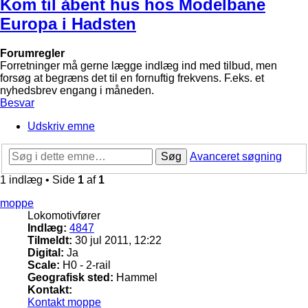
Kom til åbent hus hos Modelbane
Europa i Hadsten
Forumregler
Forretninger må gerne lægge indlæg ind med tilbud, men
forsøg at begræns det til en fornuftig frekvens. F.eks. et
nyhedsbrev engang i måneden.
Besvar
Udskriv emne
Søg
Avanceret søgning
1 indlæg • Side
1
af
1
moppe
Lokomotivfører
Indlæg:
4847
Tilmeldt:
30 jul 2011, 12:22
Digital:
Ja
Scale:
H0 - 2-rail
Geografisk sted:
Hammel
Kontakt:
Kontakt moppe