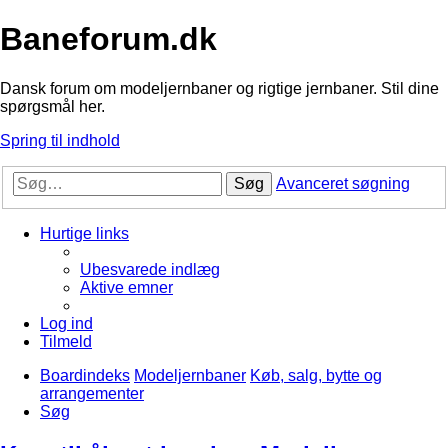
Baneforum.dk
Dansk forum om modeljernbaner og rigtige jernbaner. Stil dine
spørgsmål her.
Spring til indhold
Søg
Avanceret søgning
Hurtige links
Ubesvarede indlæg
Aktive emner
Log ind
Tilmeld
Boardindeks
Modeljernbaner
Køb, salg, bytte og
arrangementer
Søg