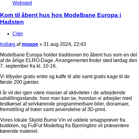
Websted
Kom til åbent hus hos Modelbane Europa i
Hadsten
Citer
Indlæg
af
moppe
»
31 aug 2024, 22:43
Modelbane Europa holder traditionen tro åbent hus som en del
af de årlige ELRO-Dage. Arrangementet finder sted lørdag den
7. september fra kl. 10-16.
Vi tilbyder gratis entre og kaffe til alle samt gratis kage til de
første 200 gæster.
I år vil der igen være masser af aktiviteter i de arbejdende
udstillingsstande, hvor man kan se, hvordan vi arbejder med
testkørsel af selvkørende programmerbare biler, dioramaer,
fremstilling af træer samt anvendelse af 3D-print.
Vores lokale Skjold Burne Vin vil uddele smagsprøver fra
butikken, og FutFut Modeltog fra Bjerringbro vil præsentere
kørende materiel.