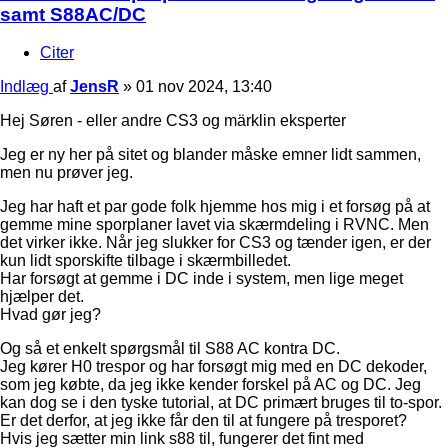
samt S88AC/DC
Citer
Indlæg
af
JensR
»
01 nov 2024, 13:40
Hej Søren - eller andre CS3 og märklin eksperter
Jeg er ny her på sitet og blander måske emner lidt sammen,
men nu prøver jeg.
Jeg har haft et par gode folk hjemme hos mig i et forsøg på at
gemme mine sporplaner lavet via skærmdeling i RVNC. Men
det virker ikke. Når jeg slukker for CS3 og tænder igen, er der
kun lidt sporskifte tilbage i skærmbilledet.
Har forsøgt at gemme i DC inde i system, men lige meget
hjælper det.
Hvad gør jeg?
Og så et enkelt spørgsmål til S88 AC kontra DC.
Jeg kører H0 trespor og har forsøgt mig med en DC dekoder,
som jeg købte, da jeg ikke kender forskel på AC og DC. Jeg
kan dog se i den tyske tutorial, at DC primært bruges til to-spor.
Er det derfor, at jeg ikke får den til at fungere på tresporet?
Hvis jeg sætter min link s88 til, fungerer det fint med