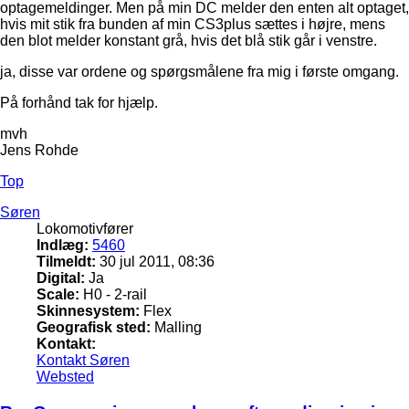
optagemeldinger. Men på min DC melder den enten alt optaget,
hvis mit stik fra bunden af min CS3plus sættes i højre, mens
den blot melder konstant grå, hvis det blå stik går i venstre.
ja, disse var ordene og spørgsmålene fra mig i første omgang.
På forhånd tak for hjælp.
mvh
Jens Rohde
Top
Søren
Lokomotivfører
Indlæg:
5460
Tilmeldt:
30 jul 2011, 08:36
Digital:
Ja
Scale:
H0 - 2-rail
Skinnesystem:
Flex
Geografisk sted:
Malling
Kontakt:
Kontakt Søren
Websted