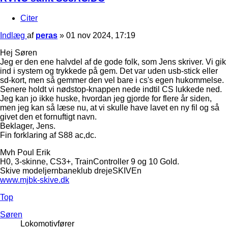
Citer
Indlæg
af
peras
»
01 nov 2024, 17:19
Hej Søren
Jeg er den ene halvdel af de gode folk, som Jens skriver. Vi gik
ind i system og trykkede på gem. Det var uden usb-stick eller
sd-kort, men så gemmer den vel bare i cs's egen hukommelse.
Senere holdt vi nødstop-knappen nede indtil CS lukkede ned.
Jeg kan jo ikke huske, hvordan jeg gjorde for flere år siden,
men jeg kan så læse nu, at vi skulle have lavet en ny fil og så
givet den et fornuftigt navn.
Beklager, Jens.
Fin forklaring af S88 ac,dc.
Mvh Poul Erik
H0, 3-skinne, CS3+, TrainController 9 og 10 Gold.
Skive modeljernbaneklub drejeSKIVEn
www.mjbk-skive.dk
Top
Søren
Lokomotivfører