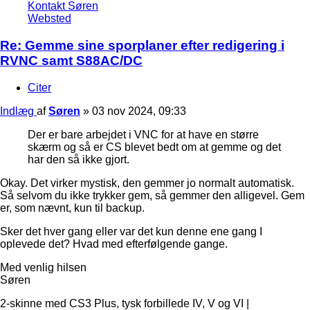
Kontakt Søren
Websted
Re: Gemme sine sporplaner efter redigering i
RVNC samt S88AC/DC
Citer
Indlæg
af
Søren
»
03 nov 2024, 09:33
Der er bare arbejdet i VNC for at have en større
skærm og så er CS blevet bedt om at gemme og det
har den så ikke gjort.
Okay. Det virker mystisk, den gemmer jo normalt automatisk.
Så selvom du ikke trykker gem, så gemmer den alligevel. Gem
er, som nævnt, kun til backup.
Sker det hver gang eller var det kun denne ene gang I
oplevede det? Hvad med efterfølgende gange.
Med venlig hilsen
Søren
2-skinne med CS3 Plus, tysk forbillede IV, V og VI |