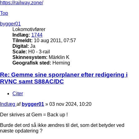
https://railway.zone/
Top
bygger01
Lokomotivfører
Indlæg:
1744
Tilmeldt:
10 aug 2011, 07:57
Digital:
Ja
Scale:
H0 - 3-rail
Skinnesystem:
Märklin K
Geografisk sted:
Herning
Re: Gemme sine sporplaner efter redigering i
RVNC samt S88AC/DC
Citer
Indlæg
af
bygger01
»
03 nov 2024, 10:20
Der skrives at Gem = Back up !
Burde det ord så ikke ændres til det, som det betyder ved
næste opdatering ?