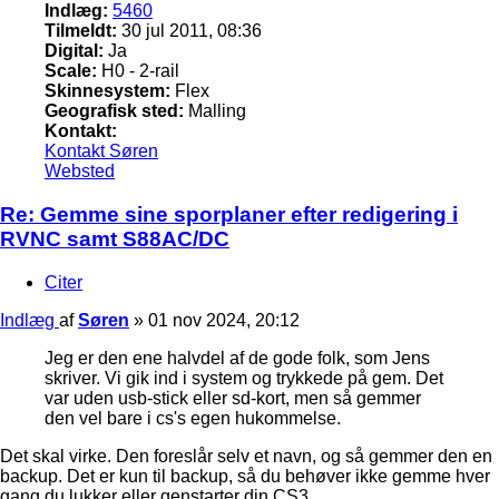
Indlæg:
5460
Tilmeldt:
30 jul 2011, 08:36
Digital:
Ja
Scale:
H0 - 2-rail
Skinnesystem:
Flex
Geografisk sted:
Malling
Kontakt:
Kontakt Søren
Websted
Re: Gemme sine sporplaner efter redigering i
RVNC samt S88AC/DC
Citer
Indlæg
af
Søren
»
01 nov 2024, 20:12
Jeg er den ene halvdel af de gode folk, som Jens
skriver. Vi gik ind i system og trykkede på gem. Det
var uden usb-stick eller sd-kort, men så gemmer
den vel bare i cs's egen hukommelse.
Det skal virke. Den foreslår selv et navn, og så gemmer den en
backup. Det er kun til backup, så du behøver ikke gemme hver
gang du lukker eller genstarter din CS3.