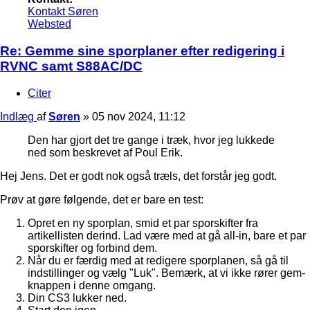
Kontakt Søren
Websted
Re: Gemme sine sporplaner efter redigering i
RVNC samt S88AC/DC
Citer
Indlæg
af
Søren
»
05 nov 2024, 11:12
Den har gjort det tre gange i træk, hvor jeg lukkede
ned som beskrevet af Poul Erik.
Hej Jens. Det er godt nok også træls, det forstår jeg godt.
Prøv at gøre følgende, det er bare en test:
Opret en ny sporplan, smid et par sporskifter fra
artikellisten derind. Lad være med at gå all-in, bare et par
sporskifter og forbind dem.
Når du er færdig med at redigere sporplanen, så gå til
indstillinger og vælg "Luk". Bemærk, at vi ikke rører gem-
knappen i denne omgang.
Din CS3 lukker ned.