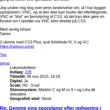
Jeg undrer mig dog over jeres beskrivelse om, at I har bygget
sporplanen i VNC, og at den ikke kan huske det efterfølgende.
VNC er "blot" en fjernstyring af CS3, så det kan ikke gøre en
forskel om I opretter via VNC eller direkte på CS3.
Med venlig hilsen
Søren
2-skinne med CS3 Plus, tysk forbillede IV, V og VI |
https://railway.zone/
Top
peras
Lokomotivfører
Indlæg:
228
Tilmeldt:
08 nov 2015, 16:18
Digital:
Ja
Scale:
H0 - 3-rail
Skinnesystem:
Märklin C og M cs 3 + og Litra dk
dekodere
Geografisk sted:
Skive
Re: Gemme sine sporplaner efter redigering i