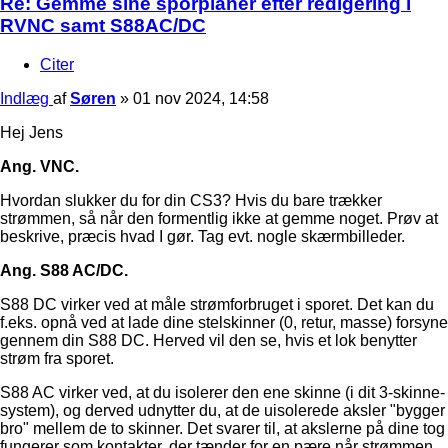
Re: Gemme sine sporplaner efter redigering i
RVNC samt S88AC/DC
Citer
Indlæg
af
Søren
»
01 nov 2024, 14:58
Hej Jens
Ang. VNC.
Hvordan slukker du for din CS3? Hvis du bare trækker
strømmen, så når den formentlig ikke at gemme noget. Prøv at
beskrive, præcis hvad I gør. Tag evt. nogle skærmbilleder.
Ang. S88 AC/DC.
S88 DC virker ved at måle strømforbruget i sporet. Det kan du
f.eks. opnå ved at lade dine stelskinner (0, retur, masse) forsyne
gennem din S88 DC. Herved vil den se, hvis et lok benytter
strøm fra sporet.
S88 AC virker ved, at du isolerer den ene skinne (i dit 3-skinne-
system), og derved udnytter du, at de uisolerede aksler "bygger
bro" mellem de to skinner. Det svarer til, at akslerne på dine tog
fungerer som kontakter, der tænder for en pære når strømmen