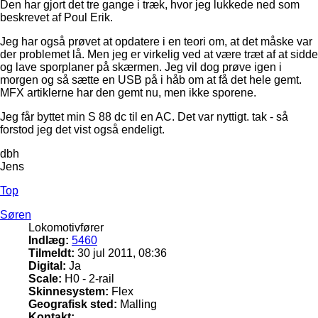
Den har gjort det tre gange i træk, hvor jeg lukkede ned som
beskrevet af Poul Erik.
Jeg har også prøvet at opdatere i en teori om, at det måske var
der problemet lå. Men jeg er virkelig ved at være træt af at sidde
og lave sporplaner på skærmen. Jeg vil dog prøve igen i
morgen og så sætte en USB på i håb om at få det hele gemt.
MFX artiklerne har den gemt nu, men ikke sporene.
Jeg får byttet min S 88 dc til en AC. Det var nyttigt. tak - så
forstod jeg det vist også endeligt.
dbh
Jens
Top
Søren
Lokomotivfører
Indlæg:
5460
Tilmeldt:
30 jul 2011, 08:36
Digital:
Ja
Scale:
H0 - 2-rail
Skinnesystem:
Flex
Geografisk sted:
Malling
Kontakt: