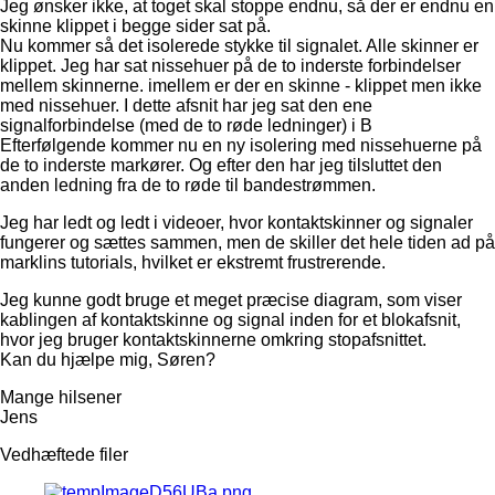
Jeg ønsker ikke, at toget skal stoppe endnu, så der er endnu en
skinne klippet i begge sider sat på.
Nu kommer så det isolerede stykke til signalet. Alle skinner er
klippet. Jeg har sat nissehuer på de to inderste forbindelser
mellem skinnerne. imellem er der en skinne - klippet men ikke
med nissehuer. I dette afsnit har jeg sat den ene
signalforbindelse (med de to røde ledninger) i B
Efterfølgende kommer nu en ny isolering med nissehuerne på
de to inderste markører. Og efter den har jeg tilsluttet den
anden ledning fra de to røde til bandestrømmen.
Jeg har ledt og ledt i videoer, hvor kontaktskinner og signaler
fungerer og sættes sammen, men de skiller det hele tiden ad på
marklins tutorials, hvilket er ekstremt frustrerende.
Jeg kunne godt bruge et meget præcise diagram, som viser
kablingen af kontaktskinne og signal inden for et blokafsnit,
hvor jeg bruger kontaktskinnerne omkring stopafsnittet.
Kan du hjælpe mig, Søren?
Mange hilsener
Jens
Vedhæftede filer