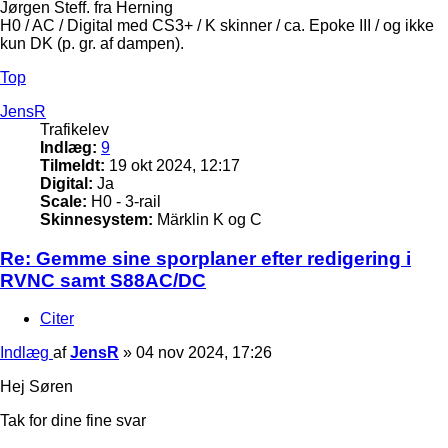
Jørgen Steff. fra Herning
H0 / AC / Digital med CS3+ / K skinner / ca. Epoke III / og ikke
kun DK (p. gr. af dampen).
Top
JensR
Trafikelev
Indlæg:
9
Tilmeldt:
19 okt 2024, 12:17
Digital:
Ja
Scale:
H0 - 3-rail
Skinnesystem:
Märklin K og C
Re: Gemme sine sporplaner efter redigering i
RVNC samt S88AC/DC
Citer
Indlæg
af
JensR
»
04 nov 2024, 17:26
Hej Søren
Tak for dine fine svar