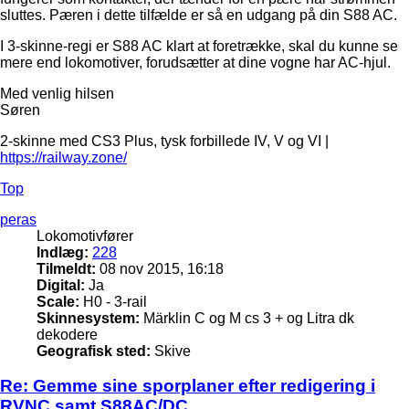
sluttes. Pæren i dette tilfælde er så en udgang på din S88 AC.
I 3-skinne-regi er S88 AC klart at foretrække, skal du kunne se
mere end lokomotiver, forudsætter at dine vogne har AC-hjul.
Med venlig hilsen
Søren
2-skinne med CS3 Plus, tysk forbillede IV, V og VI |
https://railway.zone/
Top
peras
Lokomotivfører
Indlæg:
228
Tilmeldt:
08 nov 2015, 16:18
Digital:
Ja
Scale:
H0 - 3-rail
Skinnesystem:
Märklin C og M cs 3 + og Litra dk
dekodere
Geografisk sted:
Skive
Re: Gemme sine sporplaner efter redigering i
RVNC samt S88AC/DC