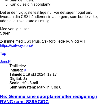
Start den igen.
Kan du se din sporplan?
Det er den vigtigste test lige nu. For det siger noget om,
hvordan din CS3 håndterer sin auto-gem, som burde virke,
uden at du skal gøre alt muligt.
Med venlig hilsen
Søren
2-skinne med CS3 Plus, tysk forbillede IV, V og VI |
https://railway.zone/
Top
JensR
Trafikelev
Indlæg:
9
Tilmeldt:
19 okt 2024, 12:17
Digital:
Ja
Scale:
H0 - 3-rail
Skinnesystem:
Märklin K og C
Re: Gemme sine sporplaner efter redigering i
RVNC samt S88AC/DC