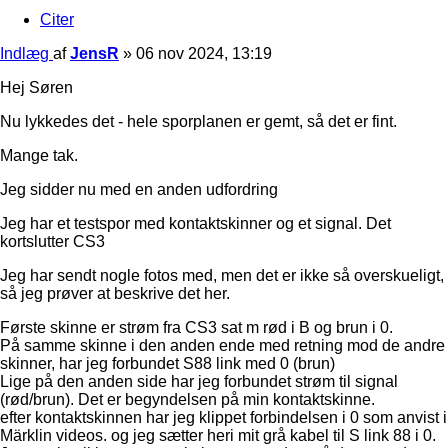
Citer
Indlæg
af
JensR
»
06 nov 2024, 13:19
Hej Søren
Nu lykkedes det - hele sporplanen er gemt, så det er fint.
Mange tak.
Jeg sidder nu med en anden udfordring
Jeg har et testspor med kontaktskinner og et signal. Det
kortslutter CS3
Jeg har sendt nogle fotos med, men det er ikke så overskueligt,
så jeg prøver at beskrive det her.
Første skinne er strøm fra CS3 sat m rød i B og brun i 0.
På samme skinne i den anden ende med retning mod de andre
skinner, har jeg forbundet S88 link med 0 (brun)
Lige på den anden side har jeg forbundet strøm til signal
(rød/brun). Det er begyndelsen på min kontaktskinne.
efter kontaktskinnen har jeg klippet forbindelsen i 0 som anvist i
Märklin videos. og jeg sætter heri mit grå kabel til S link 88 i 0.