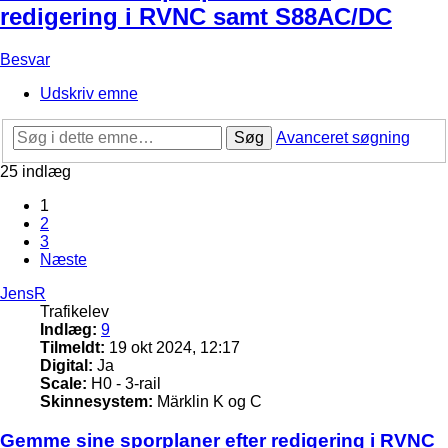
redigering i RVNC samt S88AC/DC
Besvar
Udskriv emne
Søg
Avanceret søgning
25 indlæg
1
2
3
Næste
JensR
Trafikelev
Indlæg:
9
Tilmeldt:
19 okt 2024, 12:17
Digital:
Ja
Scale:
H0 - 3-rail
Skinnesystem:
Märklin K og C
Gemme sine sporplaner efter redigering i RVNC