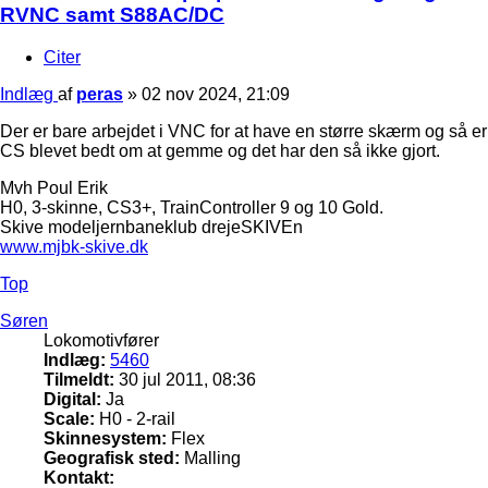
RVNC samt S88AC/DC
Citer
Indlæg
af
peras
»
02 nov 2024, 21:09
Der er bare arbejdet i VNC for at have en større skærm og så er
CS blevet bedt om at gemme og det har den så ikke gjort.
Mvh Poul Erik
H0, 3-skinne, CS3+, TrainController 9 og 10 Gold.
Skive modeljernbaneklub drejeSKIVEn
www.mjbk-skive.dk
Top
Søren
Lokomotivfører
Indlæg:
5460
Tilmeldt:
30 jul 2011, 08:36
Digital:
Ja
Scale:
H0 - 2-rail
Skinnesystem:
Flex
Geografisk sted:
Malling
Kontakt: