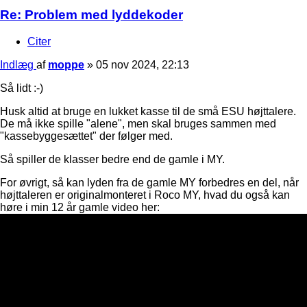
Re: Problem med lyddekoder
Citer
Indlæg
af
moppe
»
05 nov 2024, 22:13
Så lidt :-)
Husk altid at bruge en lukket kasse til de små ESU højttalere.
De må ikke spille "alene", men skal bruges sammen med
"kassebyggesættet" der følger med.
Så spiller de klasser bedre end de gamle i MY.
For øvrigt, så kan lyden fra de gamle MY forbedres en del, når
højttaleren er originalmonteret i Roco MY, hvad du også kan
høre i min 12 år gamle video her: