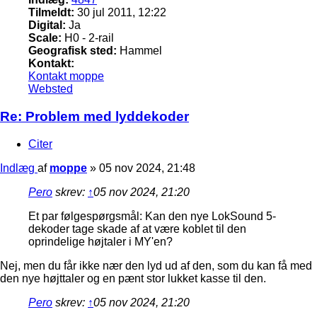
Tilmeldt:
30 jul 2011, 12:22
Digital:
Ja
Scale:
H0 - 2-rail
Geografisk sted:
Hammel
Kontakt:
Kontakt moppe
Websted
Re: Problem med lyddekoder
Citer
Indlæg
af
moppe
»
05 nov 2024, 21:48
Pero
skrev:
↑
05 nov 2024, 21:20
Et par følgespørgsmål: Kan den nye LokSound 5-
dekoder tage skade af at være koblet til den
oprindelige højtaler i MY'en?
Nej, men du får ikke nær den lyd ud af den, som du kan få med
den nye højttaler og en pænt stor lukket kasse til den.
Pero
skrev:
↑
05 nov 2024, 21:20