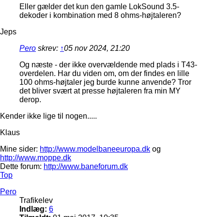
Eller gælder det kun den gamle LokSound 3.5-
dekoder i kombination med 8 ohms-højtaleren?
Jeps
Pero
skrev:
↑
05 nov 2024, 21:20
Og næste - der ikke overvældende med plads i T43-
overdelen. Har du viden om, om der findes en lille
100 ohms-højtaler jeg burde kunne anvende? Tror
det bliver svært at presse højtaleren fra min MY
derop.
Kender ikke lige til nogen.....
Klaus
Mine sider:
http://www.modelbaneeuropa.dk
og
http://www.moppe.dk
Dette forum:
http://www.baneforum.dk
Top
Pero
Trafikelev
Indlæg:
6