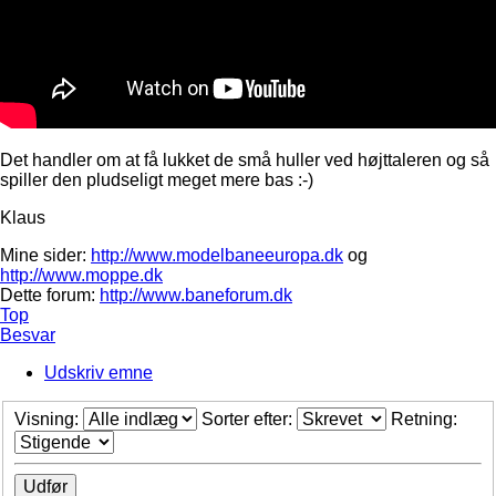
Det handler om at få lukket de små huller ved højttaleren og så
spiller den pludseligt meget mere bas :-)
Klaus
Mine sider:
http://www.modelbaneeuropa.dk
og
http://www.moppe.dk
Dette forum:
http://www.baneforum.dk
Top
Besvar
Udskriv emne
Visning:
Sorter efter:
Retning: