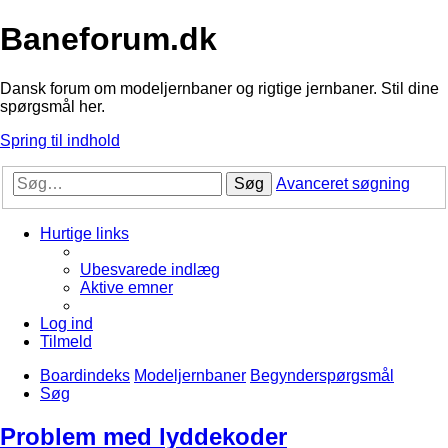
Baneforum.dk
Dansk forum om modeljernbaner og rigtige jernbaner. Stil dine
spørgsmål her.
Spring til indhold
Søg
Avanceret søgning
Hurtige links
Ubesvarede indlæg
Aktive emner
Log ind
Tilmeld
Boardindeks
Modeljernbaner
Begynderspørgsmål
Søg
Problem med lyddekoder